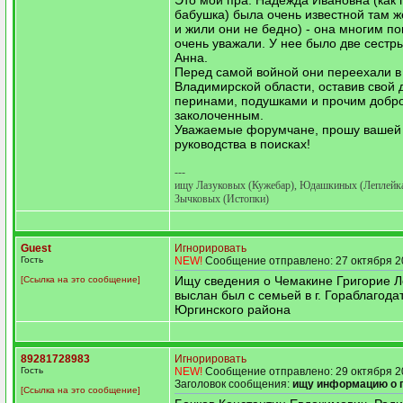
Это мои пра. Надежда Ивановна (как 
бабушка) была очень известной там 
и жили они не бедно) - она многим по
очень уважали. У нее было две сестр
Анна.
Перед самой войной они переехали в 
Владимирской области, оставив свой 
перинами, подушками и прочим добр
заколоченным.
Уважаемые форумчане, прошу вашей
руководства в поисках!
---
ищу Лазуковых (Кужебар), Юдашкиных (Леплейка
Зычковых (Истопки)
Guest
Игнорировать
Гость
NEW!
Сообщение отправлено: 27 октября 2
Ищу сведения о Чемакине Григорие Л
[Ссылка на это сообщение]
выслан был с семьей в г. Гораблагода
Юргинского района
89281728983
Игнорировать
Гость
NEW!
Сообщение отправлено: 29 октября 2
Заголовок сообщения:
ищу информацию о 
[Ссылка на это сообщение]