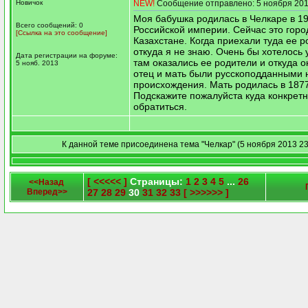
Новичок
NEW!
Сообщение отправлено: 5 ноября 201
Моя бабушка родилась в Челкаре в 19
Всего сообщений: 0
Российской империи. Сейчас это горо
[Ссылка на это сообщение]
Казахстане. Когда приехали туда ее р
откуда я не знаю. Очень бы хотелось 
Дата регистрации на форуме:
там оказались ее родители и откуда о
5 нояб. 2013
отец и мать были русскоподданными 
происхождения. Мать родилась в 1877
Подскажите пожалуйста куда конкрет
обратиться.
К данной теме присоединена тема "Челкар" (5 ноября 2013 23
[ <<<<< ]
Страницы:
1
2
3
4
5
...
26
<<Назад
Вперед>>
27
28
29
30
31
32
33
[ >>>>>> ]