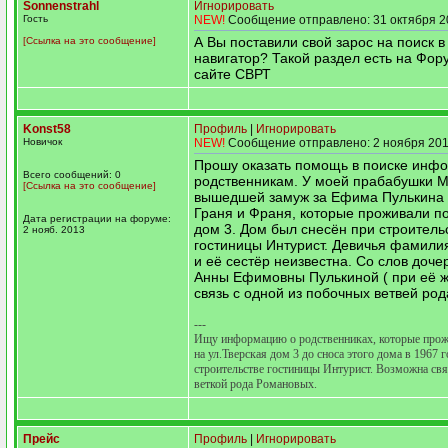
Sonnenstrahl
Игнорировать
Гость
NEW!
Сообщение отправлено: 31 октября 2
А Вы поставили свой зарос на поиск 
[Ссылка на это сообщение]
навигатор? Такой раздел есть на Фору
сайте СВРТ
Konst58
Профиль
|
Игнорировать
Новичок
NEW!
Сообщение отправлено: 2 ноября 201
Прошу оказать помощь в поиске инф
Всего сообщений: 0
родственникам. У моей прабабушки М
[Ссылка на это сообщение]
вышедшей замуж за Ефима Пулькина 
Граня и Франя, которые проживали по
Дата регистрации на форуме:
дом 3. Дом был снесён при строитель
2 нояб. 2013
гостиницы Интурист. Девичья фамили
и её сестёр неизвестна. Со слов доч
Анны Ефимовны Пулькиной ( при её ж
связь с одной из побочных ветвей ро
---
Ищу информацию о родственниках, которые про
на ул.Тверская дом 3 до сноса этого дома в 1967 
строительстве гостиницы Интурист. Возможна свя
веткой рода Романовых.
Прейс
Профиль
|
Игнорировать