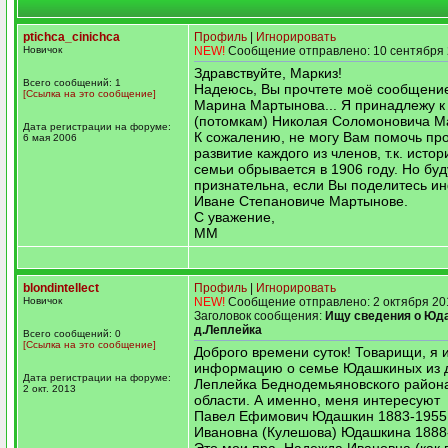
ptichca_cinichca
Профиль
|
Игнорировать
Новичок
NEW!
Сообщение отправлено: 10 сентября 
Здравствуйте, Маркиз!
Всего сообщений: 1
Надеюсь, Вы прочтете моё сообщение
[Ссылка на это сообщение]
Марина Мартынова... Я принадлежу к
(потомкам) Николая Соломоновича М
Дата регистрации на форуме:
К сожалению, не могу Вам помочь пр
6 мая 2006
развитие каждого из членов, т.к. истор
семьи обрывается в 1906 году. Но бу
признательна, если Вы поделитесь и
Иване Степановиче Мартынове.
С уважение,
ММ
blondintellect
Профиль
|
Игнорировать
Новичок
NEW!
Сообщение отправлено: 2 октября 20
Заголовок сообщения:
Ищу сведения о Юд
д.Леплейка
Всего сообщений: 0
[Ссылка на это сообщение]
Доброго времени суток! Товарищи, я 
информацию о семье Юдашкиных из 
Дата регистрации на форуме:
Леплейка Беднодемьяновского район
2 окт. 2013
области. А именно, меня интересуют
Павел Ефимович Юдашкин 1883-1955
Ивановна (Кулешова) Юдашкина 1888