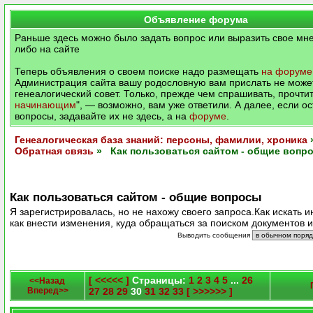
Объявление форума
Раньше здесь можно было задать вопрос или выразить свое мне
либо на сайте
Теперь объявления о своем поиске надо размещать
на форуме
Администрация сайта вашу родословную вам прислать не может
генеалогический совет. Только, прежде чем спрашивать, прочтит
начинающим
", — возможно, вам уже ответили. А далее, если о
вопросы, задавайте их не здесь, а на
форуме
.
Генеалогическая база знаний: персоны, фамилии, хроника
Обратная связь
» Как пользоваться сайтом - общие вопр
Как пользоваться сайтом - общие вопросы
Я зарегистрировалась, но не нахожу своего запроса.Как искать
как внести изменения, куда обращаться за поиском документов и
Выводить сообщения
[ <<<<< ]
Страницы:
1
2
3
4
5
...
26
<<Назад
Вперед>>
27
28
29
30
31
32
33
[ >>>>>> ]