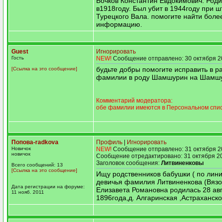
Бочков Константин Евдокимович. Род
в1918году. Был убит в 1944году при 
Турецкого Вала. помогите найти боле
информацию.
Guest
Игнорировать
Гость
NEW!
Сообщение отправлено: 30 октября 2
будьте добры помогите исправить в р
[Ссылка на это сообщение]
фамилии в роду Шамшурин на Шамш
Комментарий модератора:
обе фамилии имеются в Персональном спи
Попова-radkova
Профиль
|
Игнорировать
Новичок
NEW!
Сообщение отправлено: 31 октября 2
новичок
Сообщение отредактировано: 31 октября 20
Заголовок сообщения:
Литвиненковы
Всего сообщений: 13
[Ссылка на это сообщение]
Ищу родственников бабушки ( по лин
девичья фамилия Литвиненкова (Вязо
Дата регистрации на форуме:
Елизавета Романовна родилась 28 авг
11 нояб. 2011
1896года,д. Алгаринская ,Астраханско