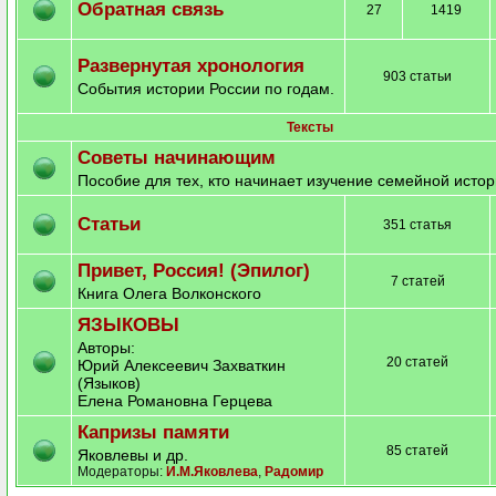
Обратная связь
27
1419
Развернутая хронология
903 статьи
События истории России по годам.
Тексты
Советы начинающим
Пособие для тех, кто начинает изучение семейной исто
Статьи
351 статья
Привет, Россия! (Эпилог)
7 статей
Книга Олега Волконского
ЯЗЫКОВЫ
Авторы:
20 статей
Юрий Алексеевич Захваткин
(Языков)
Елена Романовна Герцева
Капризы памяти
85 статей
Яковлевы и др.
Модераторы:
И.М.Яковлева
,
Радомир