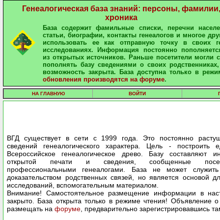
Генеалогическая база знаний: персоны, фамилии
хроника
База содержит фамильные списки, перечни населе
статьи, биографии, контакты генеалогов и многое дру
использовать ее как отправную точку в своих ге
исследованиях. Информация постоянно пополняетс
из открытых источников. Раньше посетители могли 
пополнять базу сведениями о своих родственниках,
возможность закрыта. База доступна только в режи
обновления производятся на форуме
.
НА ГЛАВНУЮ
ВОЙТИ
ВГД существует в сети с 1999 года. Это постоянно расту
сведений генеалогического характера. Цель - построить 
Всероссийское генеалогическое древо. Базу составляют 
открытой печати и сведения, сообщенные посе
профессиональными генеалогами. База не может служить
доказательством родственных связей, но является основой д
исследований, вспомогательным материалом.
Внимание! Самостоятельное размещение информации в нас
закрыто. База открыта только в режиме чтения! Объявление 
размещать на
форуме
, предварительно зарегистрировавшись та