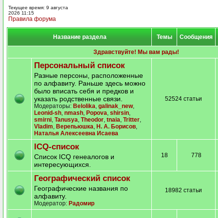
Текущее время: 9 августа
2026 11:15
Правила форума
Название раздела
Темы
Сообщения
Здравствуйте! Мы вам рады!
Персональный список
Разные персоны, расположенные
по алфавиту. Раньше здесь можно
было вписать себя и предков и
указать родственные связи.
52524 статьи
Модераторы:
Belolika
,
galinak_new
,
Leonid-sh
,
nmash
,
Popova
,
shirsin
,
smirni
,
Tanusya
,
Theodor
,
tnaia
,
Tritter
,
Vladim
,
Верепьюшка
,
Н. А. Борисов
,
Наталья Алексеевна Исаева
ICQ-список
18
778
Список ICQ генеалогов и
интересующихся.
Географический список
Географические названия по
18982 статьи
алфавиту.
Модератор:
Радомир