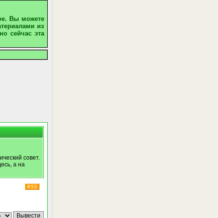
ое. Вы можете
атериалами из
но сейчас эта
ический совет.
есь, а на