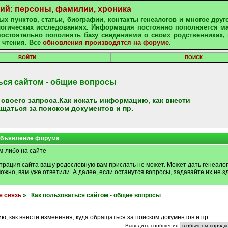
ний: персоны, фамилии, хроника
х пунктов, статьи, биографии, контакты генеалогов и многое друг
алогических исследованиях. Информация постоянно пополняется м
остоятельно пополнять базу сведениями о своих родственниках, 
 чтения. Все
обновления производятся на форуме
.
ВОЙТИ
ПОИСК
ься сайтом - общие вопросы
 своего запроса.Как искать информацию, как внести
ащаться за поиском документов и пр.
бъявление форума
м-либо на сайте
трация сайта вашу родословную вам прислать не может. Может дать генеалог
можно, вам уже ответили. А далее, если останутся вопросы, задавайте их не зд
я связь
» Как пользоваться сайтом - общие вопросы
ю, как внести изменения, куда обращаться за поиском документов и пр.
Выводить сообщения