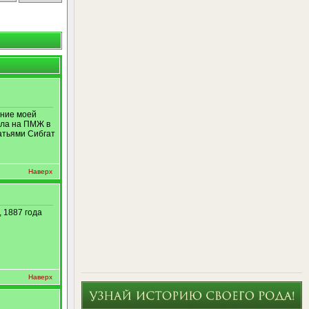
ение моей
ала на ПМЖ в
атьями Сибгат
Наверх
 1887 года
Наверх