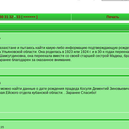
30
31
32
*
33
[ >>>>>> ]
Печать
7
в Казахстане и пытаюсь найти какую-либо информацию подтверждающую рожд
Ульяновской области. Она родилась в 1923 или 1924 г. и в 30-х годах переех
Шамсутдиновна, она переехала вместе со своей старшей сестрой Мадюш, бр
аранее благодарен за оказанное внимание.
4
е можно найти данные о дате рождения прадеда Косуля Дементий Зиновьевич,
ая.Ейского отдела кубанской области. . Заранее Спасибо!
:35