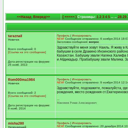
<<Назад
Вперед>>
[ <<<<< ]
Страницы:
1
2
3
4
5
... ...
28
29
taraznail
Профиль
|
Игнорировать
NEW!
Сообщение отправлено: 6 ноября 2014 18:0
Новичок
Заголовок сообщения:
вопрос
Здравствуйте меня зовут Наиль. Я живу 
Всего сообщений: 0
бабушки в селе Дракино Инзинского района 
[Ссылка на это сообщение]
Казахстан. Бабушку звали Нагина Халифа 
и Абдикадыр. Прабабушку звали Малика. З
Дата регистрации на форуме:
25 нояб. 2013
Rom000ma1984
Профиль
|
Игнорировать
NEW!
Сообщение отправлено: 9 ноября 2014 12:1
Новичок
Здравствуйте, подскажите, пожалуйста, гд
рождения, место рождения ст.Екатериновск
Всего сообщений: 2
[Ссылка на это сообщение]
---
Максимов Роман Александрович
Дата регистрации на форуме:
9 нояб. 2014
misha280
Профиль
|
Игнорировать
NEW!
Сообщение отправлено: 20 декабря 2014 10
Начинающий