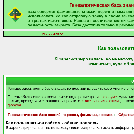
Генеалогическая база зна
База содержит фамильные списки, перечни населенны
использовать ее как отправную точку в своих гене
открытых источников. Раньше посетители могли сам
возможность закрыта. База доступна только в режиме
НА ГЛАВНУЮ
Как пользоват
Я зарегистрировалась, но не нахожу
изменения, куда обр
О
Раньше здесь можно было задать вопрос или выразить свое мнение о че
Теперь объявления о своем поиске надо размещать
на форуме
. Админис
Только, прежде чем спрашивать, прочтите "
Советы начинающим
", — воз
форуме
.
Генеалогическая база знаний: персоны, фамилии, хроника
»
Обратна
Как пользоваться сайтом - общие вопросы
Я зарегистрировалась, но не нахожу своего запроса.Как искать информаци