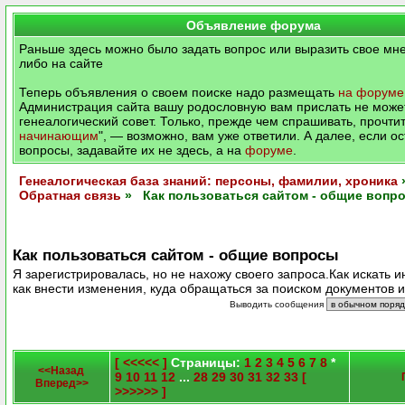
Объявление форума
Раньше здесь можно было задать вопрос или выразить свое мне
либо на сайте
Теперь объявления о своем поиске надо размещать
на форуме
Администрация сайта вашу родословную вам прислать не может
генеалогический совет. Только, прежде чем спрашивать, прочтит
начинающим
", — возможно, вам уже ответили. А далее, если о
вопросы, задавайте их не здесь, а на
форуме
.
Генеалогическая база знаний: персоны, фамилии, хроника
Обратная связь
» Как пользоваться сайтом - общие вопр
Как пользоваться сайтом - общие вопросы
Я зарегистрировалась, но не нахожу своего запроса.Как искать
как внести изменения, куда обращаться за поиском документов и
Выводить сообщения
[ <<<<< ]
Страницы:
1
2
3
4
5
6
7
8
*
<<Назад
9
10
11
12
...
28
29
30
31
32
33
[
Вперед>>
>>>>>> ]