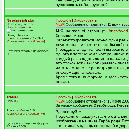
быстрый доступ ко всему. Хотелось бы
чувствовать себя поуютней.
Ne administrator
Профиль
|
Игнорировать
Почетный участник
NEW!
Сообщение отправлено: 11 июня 2008
Просто мимо шла
MIC
, на главной странице -
https://vgd
большое меню.
Откуда: Москва
Всего сообщений: 173941
Зарегистрироваться можно один раз -
[Ссылка на это сообщение]
двух местах, и отметить, чтобы сайт в
(правда, это годится если вы зохите в
Дата регистрации на форуме:
одного и того же компьютера, иначе 
Нет
каждый раз воодить логин и пароль). 
это тольок если вы собираетесь писат
читать - можно не регистрироваться, 
информация открытая...
Кроме того и на форуме, и здесь ест
поиска.
Tresler
Профиль
|
Игнорировать
Новичок
NEW!
Сообщение отправлено: 13 июня 2008
Заголовок сообщения:
О гербе рода Титов
Всего сообщений: 0
Здравствуйте.
[Ссылка на это сообщение]
Подскажите пожалуйста, что означают
изображения на щите Герба рода Тит
Дата регистрации на форуме:
Т.е. птица, медведь со стрелой и дере
13 июня 2008