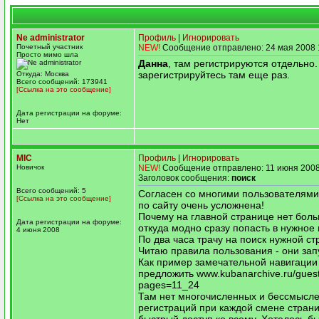
Ne administrator
Профиль
|
Игнорировать
Почетный участник
NEW!
Сообщение отправлено: 24 мая 2008 
Просто мимо шла
Данна
, там регистрируются отдельно.
зарегистрируйтесь там еще раз.
Откуда: Москва
Всего сообщений: 173941
[Ссылка на это сообщение]
Дата регистрации на форуме:
Нет
MIC
Профиль
|
Игнорировать
Новичок
NEW!
Сообщение отправлено: 11 июня 2008
Заголовок сообщения:
поиск
Всего сообщений: 5
Согласен со многими пользователями
[Ссылка на это сообщение]
по сайту очень усложнена!
Почему на главной странице нет бол
Дата регистрации на форуме:
откуда модно сразу попасть в нужное
4 июня 2008
По два часа трачу на поиск нужной ст
Читаю правила пользования - они зап
Как пример замечательной навигации
предложить www.kubanarchive.ru/gues
pages=11_24
Там нет многочисленных и бессмысл
регистраций при каждой смене страни