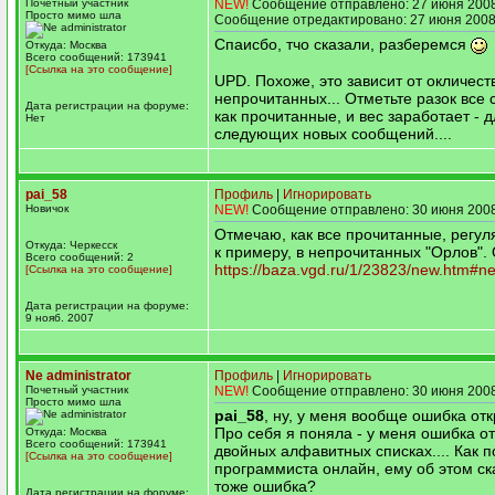
Почетный участник
NEW!
Сообщение отправлено: 27 июня 2008
Просто мимо шла
Сообщение отредактировано: 27 июня 2008
Спаисбо, тчо сказали, разберемся
Откуда: Москва
Всего сообщений: 173941
[Ссылка на это сообщение]
UPD. Похоже, это зависит от окличест
непрочитанных... Отметьте разок все
Дата регистрации на форуме:
как прочитанные, и вес заработает - 
Нет
следующих новых сообщений....
pai_58
Профиль
|
Игнорировать
Новичок
NEW!
Сообщение отправлено: 30 июня 2008
Отмечаю, как все прочитанные, регул
Откуда: Черкесск
к примеру, в непрочитанных "Орлов".
Всего сообщений: 2
https://baza.vgd.ru/1/23823/new.htm#n
[Ссылка на это сообщение]
Дата регистрации на форуме:
9 нояб. 2007
Ne administrator
Профиль
|
Игнорировать
Почетный участник
NEW!
Сообщение отправлено: 30 июня 2008
Просто мимо шла
pai_58
, ну, у меня вообще ошибка отк
Про себя я поняла - у меня ошибка о
Откуда: Москва
Всего сообщений: 173941
двойных алфавитных списках.... Как 
[Ссылка на это сообщение]
программиста онлайн, ему об этом скаж
тоже ошибка?
Дата регистрации на форуме: