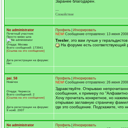
Заранее благодарен.
---
Спокойствие
Ne administrator
Профиль
|
Игнорировать
Почетный участник
NEW!
Сообщение отправлено: 13 июня 2008
Просто мимо шла
Tresler
, это вам лучше у геральдисто
На форуме есть соответствующий р
Откуда: Москва
Всего сообщений: 173941
[Ссылка на это сообщение]
Дата регистрации на форуме:
Нет
pai_58
Профиль
|
Игнорировать
Новичок
NEW!
Сообщение отправлено: 26 июня 2008
Здравствуйте. Открываю непрочитан
Откуда: Черкесск
сообщения, к примеру по "Алфавитном
Всего сообщений: 2
Хочу прочитать конкретное, но нажима
[Ссылка на это сообщение]
открываю заглавную страничку фамили
где это сообщение. Подскажите, что н
Дата регистрации на форуме:
9 нояб. 2007
Ne administrator
Профиль
|
Игнорировать