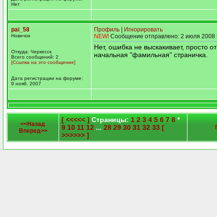
Нет
pai_58
Профиль
|
Игнорировать
Новичок
NEW!
Сообщение отправлено: 2 июля 2008 
Нет, ошибка не выскакивает, просто о
Откуда: Черкесск
начальная "фамильная" страничка.
Всего сообщений: 2
[Ссылка на это сообщение]
Дата регистрации на форуме:
9 нояб. 2007
[ <<<<< ]
Страницы:
1
2
3
4
5
6
7
8
*
<<Назад
9
10
11
12
...
28
29
30
31
32
33
[
Вперед>>
>>>>>> ]