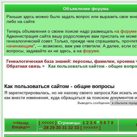
Объявление форума
Раньше здесь можно было задать вопрос или выразить свое мне
либо на сайте
Теперь объявления о своем поиске надо размещать
на форуме
Администрация сайта вашу родословную вам прислать не может
генеалогический совет. Только, прежде чем спрашивать, прочтит
начинающим
", — возможно, вам уже ответили. А далее, если о
вопросы, задавайте их не здесь, а на
форуме
.
Генеалогическая база знаний: персоны, фамилии, хроника
Обратная связь
» Как пользоваться сайтом - общие вопр
Как пользоваться сайтом - общие вопросы
Я зарегистрировалась, но не нахожу своего запроса.Как искать
как внести изменения, куда обращаться за поиском документов и
Выводить сообщения
[ <<<<< ]
Страницы:
1
2
3
4
*
5
6
7
8
<<Назад
Вперед>>
...
28
29
30
31
32
33
[ >>>>>> ]