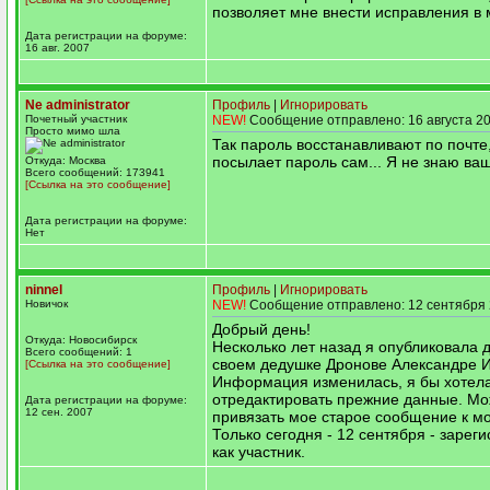
позволяет мне внести исправления в 
Дата регистрации на форуме:
16 авг. 2007
Ne administrator
Профиль
|
Игнорировать
Почетный участник
NEW!
Сообщение отправлено: 16 августа 20
Просто мимо шла
Так пароль восстанавливают по почт
посылает пароль сам... Я не знаю ва
Откуда: Москва
Всего сообщений: 173941
[Ссылка на это сообщение]
Дата регистрации на форуме:
Нет
ninnel
Профиль
|
Игнорировать
Новичок
NEW!
Сообщение отправлено: 12 сентября 
Добрый день!
Откуда: Новосибирск
Несколько лет назад я опубликовала 
Всего сообщений: 1
своем дедушке Дронове Александре И
[Ссылка на это сообщение]
Информация изменилась, я бы хотел
отредактировать прежние данные. Мо
Дата регистрации на форуме:
12 сен. 2007
привязать мое старое сообщение к м
Только сегодня - 12 сентября - зарег
как участник.