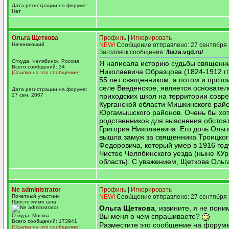
Дата регистрации на форуме:
Нет
Ольга Щеткова
Профиль
|
Игнорировать
Начинающий
NEW!
Сообщение отправлено: 27 сентября 
Заголовок сообщения:
/baza.vgd.ru/
Откуда: Челябинск, Россия
Я написала историю судьбы священни
Всего сообщений: 34
Николаевича Образцова (1824-1912 гг
[Ссылка на это сообщение]
55 лет священником, а потом и прото
селе Введенское, является основател
Дата регистрации на форуме:
27 сен. 2007
приходских школ на территории совр
Курганской области Мишкинского рай
Юргамышского районов. Очень бы хот
родственников для выяснения обстоя
Григория Николаевича. Его дочь Ольг
вышла замуж за священника Троицко
Федоровича, который умер в 1916 год
Чистое Челябинского уезда (ныне КУр
область). С уважением, Щеткова Ольг
Ne administrator
Профиль
|
Игнорировать
Почетный участник
NEW!
Сообщение отправлено: 27 сентября 
Просто мимо шла
Ольга Щеткова
, извините, я не пон
Вы меня о чем спрашиваете?
Откуда: Москва
Всего сообщений: 173941
Разместите это сообщение на форум
[Ссылка на это сообщение]