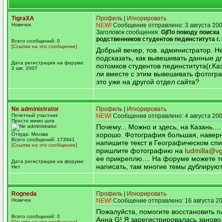
TigraXA
Профиль
|
Игнорировать
Новичок
NEW!
Сообщение отправлено: 3 августа 200
Заголовок сообщения:
GjПо поводу поиска
родственников студентов пединститута г.
Всего сообщений: 0
[Ссылка на это сообщение]
Добрый вечер, тов. администратор. Н
подсказать, как вывешивать данные д
Дата регистрации на форуме:
потомков студентов пединститута(г.Ка
3 авг. 2007
ли вместе с этим вывешивать фотогр
это уже на другой отдел сайта?
Ne administrator
Профиль
|
Игнорировать
Почетный участник
NEW!
Сообщение отправлено: 4 августа 200
Просто мимо шла
Почему... Можно и здесь, на Казань...
хорошо. Фотография большая, наверн
Откуда: Москва
Всего сообщений: 173941
напишите текст в Географическом спи
[Ссылка на это сообщение]
пришлите фотографию на
ludmilla@vg
ее прикреплю.... На форуме можете 
Дата регистрации на форуме:
написать, там многие темы дублируютс
Нет
Rogneda
Профиль
|
Игнорировать
Новичок
NEW!
Сообщение отправлено: 16 августа 20
Пожалуйста, помогите восстановить п
Всего сообщений: 0
Анна G! Я зарегистрировалась заново,
[Ссылка на это сообщение]