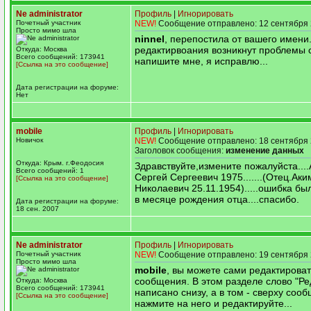
Ne administrator
Профиль
|
Игнорировать
Почетный участник
NEW!
Сообщение отправлено: 12 сентября 
Просто мимо шла
ninnel
, перепостила от вашего имени
редактирвоания возникнут проблемы с
Откуда: Москва
Всего сообщений: 173941
напишите мне, я исправлю...
[Ссылка на это сообщение]
Дата регистрации на форуме:
Нет
mobile
Профиль
|
Игнорировать
Новичок
NEW!
Сообщение отправлено: 18 сентября 
Заголовок сообщения:
изменение данных
Откуда: Крым. г.Феодосия
Здравствуйте,измените пожалуйста...
Всего сообщений: 1
Сергей Сергеевич 1975.......(Отец.Ак
[Ссылка на это сообщение]
Николаевич 25.11.1954).....ошибка бы
в месяце рождения отца....спасибо.
Дата регистрации на форуме:
18 сен. 2007
Ne administrator
Профиль
|
Игнорировать
Почетный участник
NEW!
Сообщение отправлено: 19 сентября 
Просто мимо шла
mobile
, вы можете сами редактироват
сообщения. В этом разделе слово "Ре
Откуда: Москва
Всего сообщений: 173941
написано снизу, а в том - сверху соо
[Ссылка на это сообщение]
нажмите на него и редактируйте...