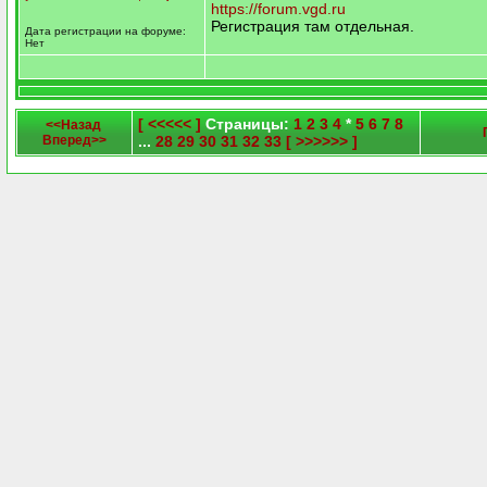
https://forum.vgd.ru
Регистрация там отдельная.
Дата регистрации на форуме:
Нет
[ <<<<< ]
Страницы:
1
2
3
4
*
5
6
7
8
<<Назад
Вперед>>
...
28
29
30
31
32
33
[ >>>>>> ]