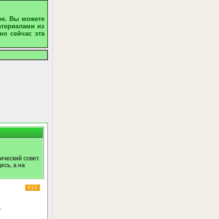
ое. Вы можете
атериалами из
но сейчас эта
ический совет.
есь, а на
-