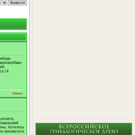
нибудь
даренко(Иван
сей
р.).К
Наверх
ъясните,
Ковальский
яны. Хотелось
ого просветите