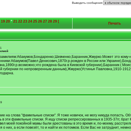
Выводить сообщения
19
20
*
21
22
23
24
25
26
27
28
29
[
Печать
11
илией
 фамилиям:Абакумов,Бондаренко,Шевченко,Баранник,Жмурко.Может это кому-
нники:Абакумов(Павел Денисович,1870г.р.рожден в России или Украине),Бон
а,1890г.р.возможно,что рождена была в Киевской губернии),Баранник ( Мои
кой губернии по непроверенным данным),Жмурко(Устинья Павловна,1910-1912г.
годарна.
39
 на слова "фамильные списки". Я тоже новичок, не могу никуда попасть. Об
ь в эти фамильные списки. Я ищу списки репрессированных в 1935-37гг, брат 
вел моей покойной мамы были арестованы в это время и, по-моему, расстрел
 о них, а если повезёт, то и найти их потомков. Если Вас не затруднит, немн