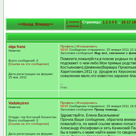
[ <<<<< ]
Страницы:
1
2
3
4
5
...
16
17
18
<<Назад
Вперед>>
>>>>>> ]
olga franz
Профиль
|
Игнорировать
NEW!
Сообщение отправлено: 25 января 2011 22:
Новичок
Заголовок сообщения:
Ищу всё, связанное с фам
Помогите,пожалуйста,в поиске родных по
Всего сообщений: 0
подскажет о чем-либо.Мои прямые родстве
[Ссылка на это сообщение]
Костьянович),Шевченко(Варвара Прокопьевн
Харитонович,1911 г.р. )(родом из Херсонс
Дата регистрации на форуме:
сожалению мало,что известно.заранее бла
25 янв. 2011
---
Franz
Vodoleyiren
Профиль
|
Игнорировать
NEW!
Сообщение отправлено: 26 января 2011 18:
Новичок
Заголовок сообщения:
Прошу помощи...
Здравствуйте, Елена Васильевна!
Откуда: гор.Костанай Казахстан
Прочла Ваше сообщение, обратила внимание
Всего сообщений: 0
пожалуйста, по какой ссылке можно попаст
[Ссылка на это сообщение]
Александр Иосифович и зять Качинский Па
бы в память о маме найти какие-то сведения
Дата регистрации на форуме: