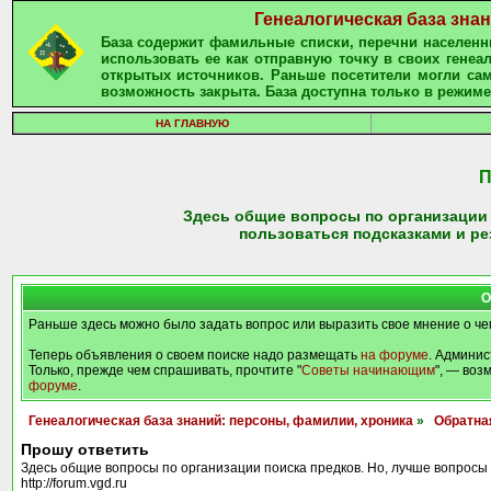
Генеалогическая база зна
База содержит фамильные списки, перечни населенны
использовать ее как отправную точку в своих гене
открытых источников. Раньше посетители могли сам
возможность закрыта. База доступна только в режиме
НА ГЛАВНУЮ
П
Здесь общие вопросы по организации п
пользоваться подсказками и рез
О
Раньше здесь можно было задать вопрос или выразить свое мнение о че
Теперь объявления о своем поиске надо размещать
на форуме
. Админис
Только, прежде чем спрашивать, прочтите "
Советы начинающим
", — воз
форуме
.
Генеалогическая база знаний: персоны, фамилии, хроника
»
Обратна
Прошу ответить
Здесь общие вопросы по организации поиска предков. Но, лучше вопросы 
http://forum.vgd.ru