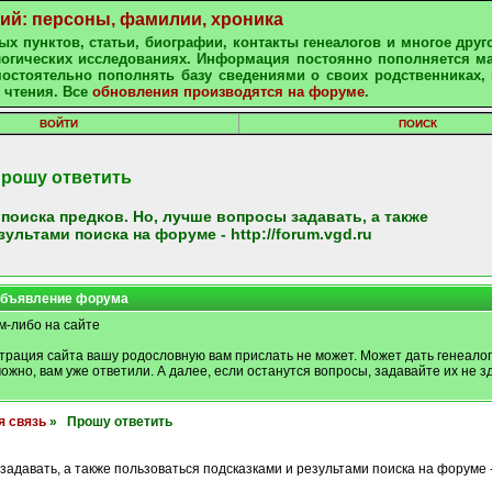
ний: персоны, фамилии, хроника
х пунктов, статьи, биографии, контакты генеалогов и многое друг
алогических исследованиях. Информация постоянно пополняется м
остоятельно пополнять базу сведениями о своих родственниках, 
 чтения. Все
обновления производятся на форуме
.
ВОЙТИ
ПОИСК
рошу ответить
оиска предков. Но, лучше вопросы задавать, а также
ультами поиска на форуме - http://forum.vgd.ru
бъявление форума
м-либо на сайте
трация сайта вашу родословную вам прислать не может. Может дать генеалог
можно, вам уже ответили. А далее, если останутся вопросы, задавайте их не зд
я связь
» Прошу ответить
задавать, а также пользоваться подсказками и результами поиска на форуме 