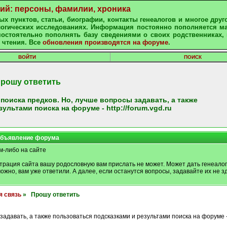
ний: персоны, фамилии, хроника
х пунктов, статьи, биографии, контакты генеалогов и многое друг
алогических исследованиях. Информация постоянно пополняется м
остоятельно пополнять базу сведениями о своих родственниках, 
 чтения. Все
обновления производятся на форуме
.
ВОЙТИ
ПОИСК
рошу ответить
оиска предков. Но, лучше вопросы задавать, а также
ультами поиска на форуме - http://forum.vgd.ru
бъявление форума
м-либо на сайте
трация сайта вашу родословную вам прислать не может. Может дать генеалог
можно, вам уже ответили. А далее, если останутся вопросы, задавайте их не зд
я связь
» Прошу ответить
задавать, а также пользоваться подсказками и результами поиска на форуме 