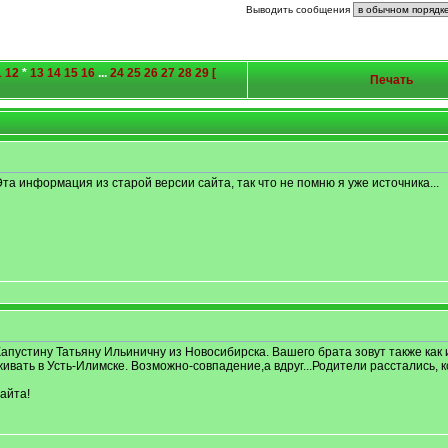
Выводить сообщения
1
12
*
13
14
15
16
...
24
25
26
27
28
29
[
Печать
 Эта информация из старой версии сайта, так что не помню я уже источника...
апустину Татьяну Ильиничну из Новосибирска. Вашего брата зовут также как 
вать в Усть-Илимске. Возможно-совпадение,а вдруг...Родители расстались, к
айта!