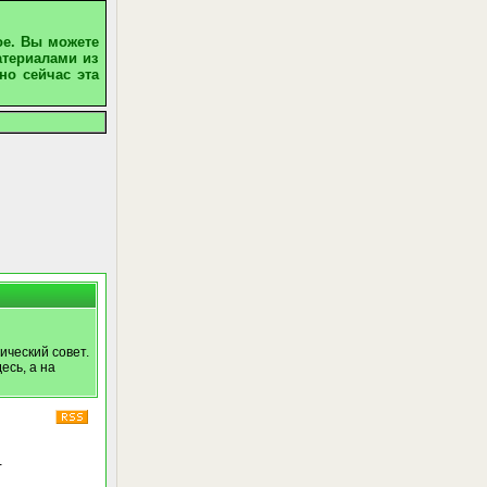
ое. Вы можете
атериалами из
но сейчас эта
ический совет.
есь, а на
-