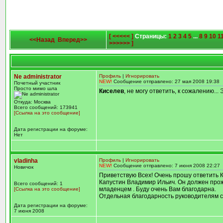
[ <<<<< ]
Страницы:
1
2
3
4
5
...
8
9
10
1
<<Назад
Вперед>>
>>>>>> ]
Ne administrator
Профиль
|
Игнорировать
NEW!
Сообщение отправлено: 27 мая 2008 19:38
Почетный участник
Просто мимо шла
Киселев
, не могу ответить, к сожалению...
Откуда: Москва
Всего сообщений: 173941
[Ссылка на это сообщение]
Дата регистрации на форуме:
Нет
vladinha
Профиль
|
Игнорировать
NEW!
Сообщение отправлено: 7 июня 2008 22:27
Новичок
Приветствую Всех! Очень прошу ответить К
Капустин Владимир Ильич. Он должен прожи
Всего сообщений: 1
младенцем . Буду очень Вам благодарна.
[Ссылка на это сообщение]
Отдельная благодарность руководителям с
Дата регистрации на форуме:
7 июня 2008