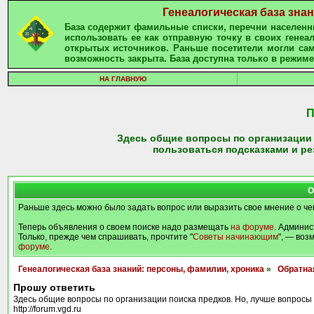
Генеалогическая база зна
База содержит фамильные списки, перечни населенны
использовать ее как отправную точку в своих гене
открытых источников. Раньше посетители могли сам
возможность закрыта. База доступна только в режиме
НА ГЛАВНУЮ
П
Здесь общие вопросы по организации п
пользоваться подсказками и рез
О
Раньше здесь можно было задать вопрос или выразить свое мнение о че
Теперь объявления о своем поиске надо размещать
на форуме
. Админис
Только, прежде чем спрашивать, прочтите "
Советы начинающим
", — воз
форуме
.
Генеалогическая база знаний: персоны, фамилии, хроника
»
Обратна
Прошу ответить
Здесь общие вопросы по организации поиска предков. Но, лучше вопросы 
http://forum.vgd.ru