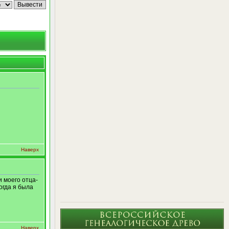
Наверх
и моего отца-
огда я была
Наверх