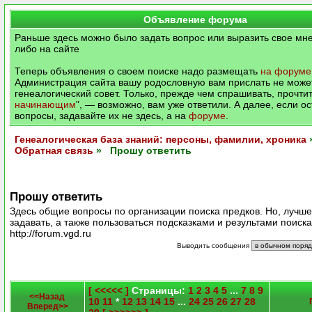
Объявление форума
Раньше здесь можно было задать вопрос или выразить свое мне
либо на сайте
Теперь объявления о своем поиске надо размещать
на форуме
Администрация сайта вашу родословную вам прислать не может
генеалогический совет. Только, прежде чем спрашивать, прочтит
начинающим
", — возможно, вам уже ответили. А далее, если о
вопросы, задавайте их не здесь, а на
форуме
.
Генеалогическая база знаний: персоны, фамилии, хроника
Обратная связь
» Прошу ответить
Прошу ответить
Здесь общие вопросы по организации поиска предков. Но, лучш
задавать, а также пользоваться подсказками и результами поиск
http://forum.vgd.ru
Выводить сообщения
[ <<<<< ]
Страницы:
1
2
3
4
5
...
7
8
9
<<Назад
10
11
*
12
13
14
15
...
24
25
26
27
28
Вперед>>