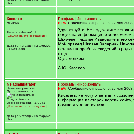
Нет
Киселев
Профиль
|
Игнорировать
Новичок
NEW!
Сообщение отправлено: 27 мая 2008 
Здравствуйте! Не подскажите источник
Всего сообщений: 1
получена информация о коллежском 
[Ссылка на это сообщение]
Шкляеве Николае Ивановиче и его се
Мой прадед Шкляев Валериан Никола
Дата регистрации на форуме:
оставил подробных сведений о родит
24 мая 2008
отца.
С уважением,
А.Ю. Киселев
Ne administrator
Профиль
|
Игнорировать
Почетный участник
NEW!
Сообщение отправлено: 27 мая 2008 
Просто мимо шла
Киселев
, не могу ответить, к сожален
информация из старой версии сайта, т
Откуда: Москва
Всего сообщений: 173941
помню я уже источника...
[Ссылка на это сообщение]
Дата регистрации на форуме:
Нет