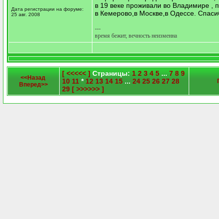
в 19 веке проживали во Владимире , 
Дата регистрации на форуме:
в Кемерово,в Москве,в Одессе. Cпаси
25 авг. 2008
---
время бежит, вечность неизменна
[ <<<<< ]
Страницы:
1
2
3
4
5
...
7
8
9
<<Назад
10
11
*
12
13
14
15
...
24
25
26
27
28
Вперед>>
29
[ >>>>>> ]