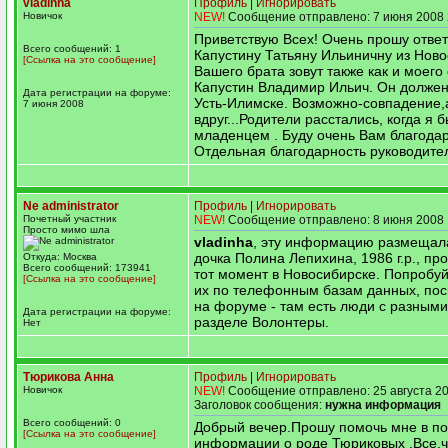
vladinha
Профиль
|
Игнорировать
Новичок
NEW!
Сообщение отправлено: 7 июня 2008 
Приветствую Всех! Очень прошу ответ
Всего сообщений: 1
Капустину Татьяну Ильиничну из Ново
[Ссылка на это сообщение]
Вашего брата зовут также как и моего 
Капустин Владимир Ильич. Он должен
Дата регистрации на форуме:
Усть-Илимске. Возможно-совпадение,
7 июня 2008
вдруг...Родители расстались, когда я 
младенцем . Буду очень Вам благода
Отдельная благодарность руководите
Ne administrator
Профиль
|
Игнорировать
Почетный участник
NEW!
Сообщение отправлено: 8 июня 2008 
Просто мимо шла
vladinha
, эту информацию размещал
дочка Полина Лепихина, 1986 г.р., пр
Откуда: Москва
Всего сообщений: 173941
тот момент в Новосибирске. Попробуй
[Ссылка на это сообщение]
их по телефонным базам данных, по
на форуме - там есть люди с разными
Дата регистрации на форуме:
разделе Волонтеры.
Нет
Тюрикова Анна
Профиль
|
Игнорировать
Новичок
NEW!
Сообщение отправлено: 25 августа 20
Заголовок сообщения:
нужна информация
Всего сообщений: 0
Добрый вечер.Прошу помочь мне в по
[Ссылка на это сообщение]
информации о роде Тюриковых .Все,чт