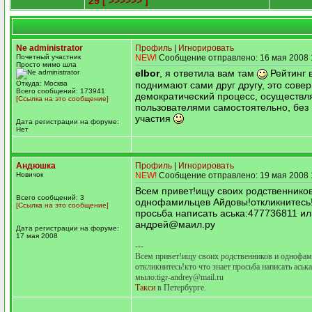
29
[ >>>>>> ]
Ne administrator
Профиль
|
Игнорировать
Почетный участник
NEW!
Сообщение отправлено: 16 мая 2008 
Просто мимо шла
elbor
, я ответила вам там
Рейтинг 
поднимают сами друг другу, это сове
Откуда: Москва
Всего сообщений: 173941
демократический процесс, осуществ
[Ссылка на это сообщение]
пользователями самостоятельно, без
участия
Дата регистрации на форуме:
Нет
Андюшка
Профиль
|
Игнорировать
Новичок
NEW!
Сообщение отправлено: 19 мая 2008 
Всем привет!ищу своих родственников
Всего сообщений: 3
однофамильцев Айдовы!откликнитесь!к
[Ссылка на это сообщение]
просьба написать аська:477736811 ил
андрей@маил.ру
Дата регистрации на форуме:
17 мая 2008
---
Всем привет!ищу своих родственников и однофа
откликнитесь!кто что знает просьба написать аськ
мыло:tigr-andrey@mail.ru
Такси
в Петербурге.