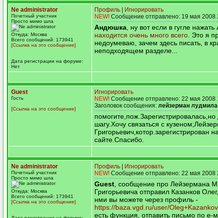
Ne administrator
Профиль
|
Игнорировать
Почетный участник
NEW!
Сообщение отправлено: 19 мая 2008 
Просто мимо шла
Андюшка
, ну вот если в гугле нажать
находится очень много всего
. Это я 
Откуда: Москва
Всего сообщений: 173941
недоумеваю, зачем здесь писать, в к
[Ссылка на это сообщение]
неподходящем разделе...
Дата регистрации на форуме:
Нет
Guest
Игнорировать
Гость
NEW!
Сообщение отправлено: 22 мая 2008 
Заголовок сообщения:
лейзерман лудмила
[Ссылка на это сообщение]
помогите,пож.Зарегистрировалась,но
шагу.Хочу связаться с кузеном;Лейзе
Григорьевич,котор.зарегистрирован н
сайте.Спасибо.
Ne administrator
Профиль
|
Игнорировать
Почетный участник
NEW!
Сообщение отправлено: 22 мая 2008 
Просто мимо шла
Guest
, сообщение про Лейзермана 
Григорьевича отправил Казанков Олег,
Откуда: Москва
Всего сообщений: 173941
нми вы можете через профиль -
[Ссылка на это сообщение]
https://baza.vgd.ru/user/Oleg+Kazankov
есть функция, отпавить письмо по е-м
Дата регистрации на форуме: