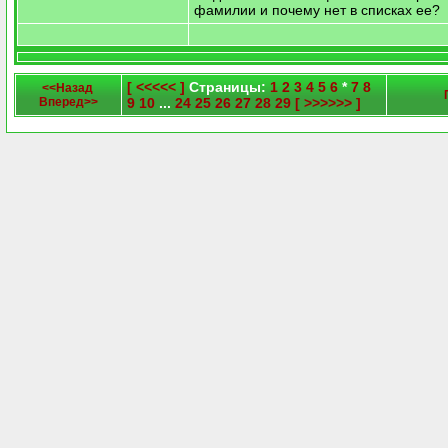
фамилии и почему нет в списках ее?
[ <<<<< ]
Страницы:
1
2
3
4
5
6
*
7
8
<<Назад
Вперед>>
9
10
...
24
25
26
27
28
29
[ >>>>>> ]