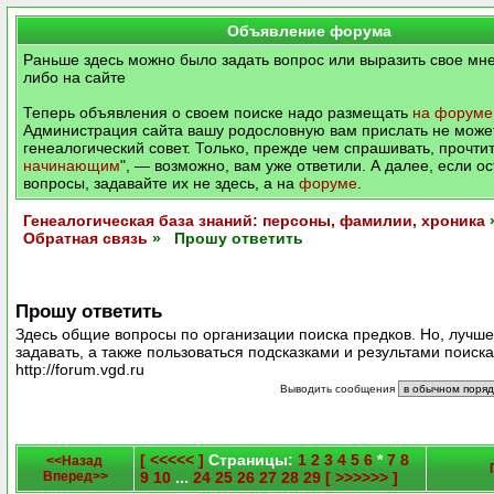
Объявление форума
Раньше здесь можно было задать вопрос или выразить свое мне
либо на сайте
Теперь объявления о своем поиске надо размещать
на форуме
Администрация сайта вашу родословную вам прислать не может
генеалогический совет. Только, прежде чем спрашивать, прочтит
начинающим
", — возможно, вам уже ответили. А далее, если о
вопросы, задавайте их не здесь, а на
форуме
.
Генеалогическая база знаний: персоны, фамилии, хроника
Обратная связь
» Прошу ответить
Прошу ответить
Здесь общие вопросы по организации поиска предков. Но, лучш
задавать, а также пользоваться подсказками и результами поиск
http://forum.vgd.ru
Выводить сообщения
[ <<<<< ]
Страницы:
1
2
3
4
5
6
*
7
8
<<Назад
Вперед>>
9
10
...
24
25
26
27
28
29
[ >>>>>> ]