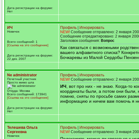
Дата регистрации на форуме:
Нет
ИЧ
Профиль
|
Игнорировать
Новичок
NEW!
Сообщение отправлено: 2 января 200
Сообщение отредактировано: 2 января 2008
Заголовок сообщения:
Вопрос
Всего сообщений: 1
[Ссылка на это сообщение]
Как связаться с возможными родствен
вашего алфавитного списка? Конкретн
Дата регистрации на форуме:
Бочкаревы из Малой Сердобы Пензенс
22 дек. 2007
Ne administrator
Профиль
|
Игнорировать
Почетный участник
NEW!
Сообщение отправлено: 2 января 200
Просто мимо шла
ИЧ
, вот про них - не знаю. Когда-то к
координаты были, а потом они были, 
Откуда: Москва
Всего сообщений: 173941
помню, сняты по просьбе самих разм
[Ссылка на это сообщение]
информацию и ничем вам помочь я не 
Дата регистрации на форуме:
Нет
Телешева Ольга
Профиль
|
Игнорировать
Сергеевна
NEW!
Сообщение отправлено: 3 января 200
Новичок
Подскажите, можно ли связаться с че