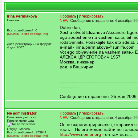
Irina Permiakova
Профиль
|
Игнорировать
Новичок
NEW!
Сообщение отправлено: 4 декабря 20
Dobrii den,
Всего сообщений: 0
Xochu otvetit Elizarievu Alexandru Egor
[Ссылка на это сообщение]
ego soobshenie na vashem saite, bit mo
rodstvenniki. Podskajite kak eto sdelat
Дата регистрации на форуме:
e-mail - irina.permiakova@sunlife.com
4 дек. 2007
Vot ego obiyavlenie na vashem saite.
АЛЕКСАНДР ЕГОРОВИЧ 1957
Москва, инженер
род. в Башкирии
--------------------------------------------------
------------
Сообщение отправлено: 25 мая 2006 1
Ne administrator
Профиль
|
Игнорировать
Почетный участник
NEW!
Сообщение отправлено: 4 декабря 20
Просто мимо шла
Он не зарегистрировался, отправил с
гость... Но его можно найти по телеф
Откуда: Москва
Всего сообщений: 173941
http://www.nomer.org
- он там есть...
[Ссылка на это сообщение]