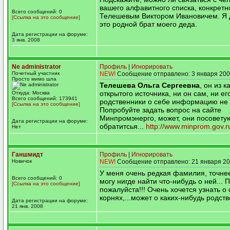
вашего алфавитного списка, конкретн
Всего сообщений: 0
Телешевым Виктором Ивановичем. Я 
[Ссылка на это сообщение]
это родной брат моего деда.
Дата регистрации на форуме:
3 янв. 2008
Ne administrator
Профиль
|
Игнорировать
Почетный участник
NEW!
Сообщение отправлено: 3 января 200
Просто мимо шла
Телешева Ольга Сергеевна
, он из к
открытого источника, ни он сам, ни ег
Откуда: Москва
Всего сообщений: 173941
родственники о себе информацию не
[Ссылка на это сообщение]
Попробуйте задать вопрос на сайте
Минпромэнерго, может, они посоветую
Дата регистрации на форуме:
обратитсья...
http://www.minprom.gov.r
Нет
Ганшмидт
Профиль
|
Игнорировать
Новичок
NEW!
Сообщение отправлено: 21 января 20
У меня очень редкая фамилия, точнее
Всего сообщений: 0
могу нигде найти что-нибудь о ней... 
[Ссылка на это сообщение]
пожалуйста!!! Очень хочется узнать о 
корнях,...может о каких-нибудь родст
Дата регистрации на форуме:
21 янв. 2008