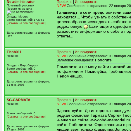
Ne administrator
Профиль
|
Игнорировать
Почетный участник
NEW!
Сообщение отправлено: 22 января 20
Просто мимо шла
Ганшмидт
, в сети представители ва
находятся... Чтобы узнать о собствен
Откуда: Москва
Всего сообщений: 173941
целесообразно исследовать собствен
[Ссылка на это сообщение]
родословную
Если ищете однофам
разместите информацию о себе и по
Дата регистрации на форуме:
ответы...
Нет
Flash011
Профиль
|
Игнорировать
Новичок
NEW!
Сообщение отправлено: 31 января 20
Заголовок сообщения:
Помогите
Откуда: г.Биробиджан
Помогоите я не могу найти никакой 
Всего сообщений: 0
по фамилиям Помилуйко, Гребнщиков
[Ссылка на это сообщение]
Непомнящих.
Дата регистрации на форуме:
31 янв. 2008
SG-GARMATA
Профиль
|
Игнорировать
Новичок
NEW!
Сообщение отправлено: 31 января 20
Здравствуйте! До интернета тоже дум
Всего сообщений: 0
редкая фамилия Гармата Сергей Гео
[Ссылка на это сообщение]
-нашел на сайте www.obd-memorial.ru 
сайте Победители. Однокласники в р
Дата регистрации на форуме:
людей ввел только фамилию.Вопрос о
17 дек. 2007