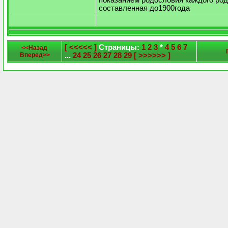
показанием родословия каждого род
составленная до1900года
[ <<<<< ]
Страницы:
1
2
3
*
4
5
6
7
<<Назад
Вперед>>
...
24
25
26
27
28
29
[ >>>>>> ]