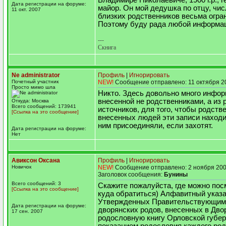
Владимире Николаевиче, 1900 г.р., г
Дата регистрации на форуме:
майор. Он мой дедушка по отцу, чи
11 окт. 2007
близких родственников весьма огра
Поэтому буду рада любой информа
---
Скнига
Ne administrator
Профиль
|
Игнорировать
Почетный участник
NEW!
Сообщение отправлено: 11 октября 2
Просто мимо шла
Никто. Здесь довольно много инфо
внесенной не родственниками, а из
Откуда: Москва
Всего сообщений: 173941
источников, для того, чтобы родств
[Ссылка на это сообщение]
внесенных людей эти записи находил
ним присоединяли, если захотят.
Дата регистрации на форуме:
Нет
Авиксон Оксана
Профиль
|
Игнорировать
Новичок
NEW!
Сообщение отправлено: 2 ноября 200
Заголовок сообщения:
Бунины
Всего сообщений: 3
Скажите пожалуйста, где можно пос
[Ссылка на это сообщение]
куда обратиться) Алфавитный указ
Утвержденных Правительствующим
Дата регистрации на форуме:
дворянских родов, внесенных в Дв
17 сен. 2007
родословную книгу Орловской губер