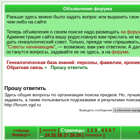
Объявление форума
Раньше здесь можно было задать вопрос или выразить свое
чем-либо на сайте
Теперь объявления о своем поиске надо размещать
на фору
Администрация сайта вашу родословную вам прислать не м
дать генеалогический совет. Только, прежде чем спрашивать,
"
Советы начинающим
", — возможно, вам уже ответили. А да
останутся вопросы, задавайте их не здесь, а на
форуме
.
Генеалогическая база знаний: персоны, фамилии, хроник
Обратная связь
» Прошу ответить
Прошу ответить
Здесь общие вопросы по организации поиска предков. Но, лучш
задавать, а также пользоваться подсказками и результами поиск
http://forum.vgd.ru
Выводить сообщения
[ <<<<< ]
Страницы:
1
2
3
*
4
5
6
7
<<Назад
Вперед>>
...
24
25
26
27
28
29
[ >>>>>> ]