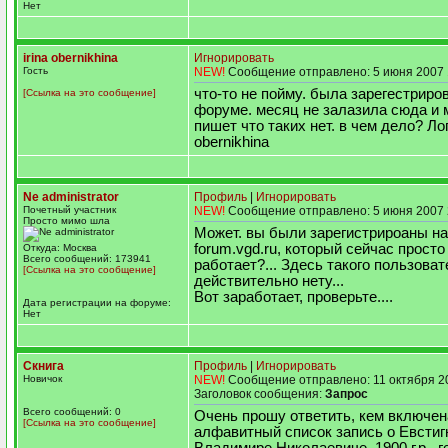
Нет
irina obernikhina
Игнорировать
Гость
NEW!
Сообщение отправлено: 5 июня 2007 
что-то не пойму. была зарегестриро
[Ссылка на это сообщение]
форуме. месяц не залазила сюда и 
пишет что таких нет. в чем дело? Лог
obernikhina
Ne administrator
Профиль
|
Игнорировать
Почетный участник
NEW!
Сообщение отправлено: 5 июня 2007 
Просто мимо шла
Может. вы были зарегистрироаны н
forum.vgd.ru, который сейчас просто
Откуда: Москва
Всего сообщений: 173941
работает?... Здесь такого пользова
[Ссылка на это сообщение]
действительно нету...
Вот заработает, проверьте....
Дата регистрации на форуме:
Нет
Скнига
Профиль
|
Игнорировать
Новичок
NEW!
Сообщение отправлено: 11 октября 2
Заголовок сообщения:
Запрос
Всего сообщений: 0
Очень прошу ответить, кем включен
[Ссылка на это сообщение]
алфавитный список запись о Евстиг