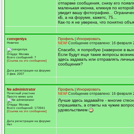
отпарвке сообщения, снизу его появл
маленькая иконка, кликнув по которой
увидит вашу фотографию... Ограниче
кБ, а на форуме, кажетс, 75...
Как-то я не уверена, что понятно об
cvevgeniya
Профиль
|
Игнорировать
Новичок
NEW!
Сообщение отправлено: 16 февраля 2
Спасибо, я попробую (наверное в вы
Если будут еще такие вопросы возник
Откуда: Москва
Всего сообщений: 7
здесь задавать или отправлять личны
[Ссылка на это сообщение]
сообщения?
Дата регистрации на форуме:
3 фев. 2007
Ne administrator
Профиль
|
Игнорировать
Почетный участник
NEW!
Сообщение отправлено: 16 февраля 2
Просто мимо шла
Лучше здесь задавайте - многие стес
спрашивать, а ответы на чужие вопро
Откуда: Москва
Всего сообщений: 173941
удовольствием
[Ссылка на это сообщение]
Дата регистрации на форуме:
Нет