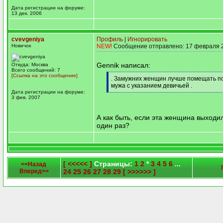
Дата регистрации на форуме:
13 дек. 2006
cvevgeniya
Профиль
|
Игнорировать
Новичок
NEW!
Сообщение отправлено: 17 февраля 2
Gennik написал:
Откуда: Москва
Всего сообщений: 7
[Ссылка на это сообщение]
[q]
. Замужних женщин лучше помещать 
мужа с указанием девичьей .
Дата регистрации на форуме:
[/q]
3 фев. 2007
А как быть, если эта женщина выходи
один раз?
[ <<<<< ]
Страницы:
1
2
*
3
4
5
6
...
<<Назад
Вперед>>
24
25
26
27
28
29
[ >>>>>> ]