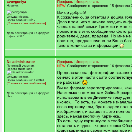
cvevgeniya
Профиль
|
Игнорировать
Новичок
NEW!
Сообщение отправлено: 15 февраля 2
Вечер добрый!
К сожалению, за ответом я дошла толь
Откуда: Москва
Всего сообщений: 7
Дело в том, что я начала вводить ин
[Ссылка на это сообщение]
членах нашей семьи Громеко и мне х
поместить в этих сообщениях фотогр
Дата регистрации на форуме:
родителей, деда, прадеда. Но мне не
3 фев. 2007
понятно, предназначена ли Ваша баз
такого количества информации
Ne administrator
Профиль
|
Игнорировать
Почетный участник
NEW!
Сообщение отправлено: 16 февраля 2
Просто мимо шла
Предназначена, фотографии вставлят
сейчас в этой части сайта соответств
Откуда: Москва
Всего сообщений: 173941
не работает
[Ссылка на это сообщение]
Вы на форуме зарегистрированы, каж
Насколько я помню там GalinaS разр
Дата регистрации на форуме:
Нет
использовать в ее Дневнике тему для 
иконок... То есть, вы можете изначаль
свою картинку там, брать адрес полн
изображения, и вставлять это полное
здесь, нажав кнопочку Картинка...
То есть, одну картинку-то в сообщени
вставлять и здесь - через окошко Обз
файл картинки в своем компьютере и,