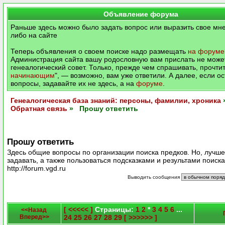
Объявление форума
Раньше здесь можно было задать вопрос или выразить свое мне
либо на сайте
Теперь объявления о своем поиске надо размещать
на форуме
Администрация сайта вашу родословную вам прислать не может
генеалогический совет. Только, прежде чем спрашивать, прочтит
начинающим
", — возможно, вам уже ответили. А далее, если о
вопросы, задавайте их не здесь, а на
форуме
.
Генеалогическая база знаний: персоны, фамилии, хроника
Обратная связь
» Прошу ответить
Прошу ответить
Здесь общие вопросы по организации поиска предков. Но, лучш
задавать, а также пользоваться подсказками и результами поиск
http://forum.vgd.ru
Выводить сообщения
[ <<<<< ]
Страницы:
1
2
*
3
4
5
6
...
<<Назад
Вперед>>
24
25
26
27
28
29
[ >>>>>> ]