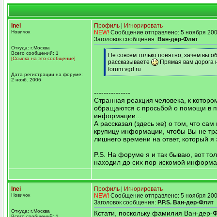
Inei
Профиль
|
Игнорировать
Новичок
NEW!
Сообщение отправлено: 5 ноября 200
Заголовок сообщения:
Ван-дер-Флит
Откуда: г.Москва
Всего сообщений: 1
[q]
Не совсем только понятно, зачем вы об
[Ссылка на это сообщение]
рассказываете
Прямая вам дорога 
forum.vgd.ru
Дата регистрации на форуме:
[/q]
2 нояб. 2006
---------------
Странная реакция человека, к которо
обращаются с просьбой о помощи в п
информации...
А рассказал (здесь же) о том, что сам
крупицу информации, чтобы Вы не тр
лишнего времени на ответ, который я з
P.S. На форуме я и так бываю, вот тол
находил до сих пор искомой информац
Inei
Профиль
|
Игнорировать
Новичок
NEW!
Сообщение отправлено: 5 ноября 200
Заголовок сообщения:
P.P.S. Ван-дер-Флит
Откуда: г.Москва
Кстати, поскольку фамилия Ван-дер-Ф
Всего сообщений: 1