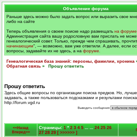
Объявление форума
Раньше здесь можно было задать вопрос или выразить свое мне
либо на сайте
Теперь объявления о своем поиске надо размещать
на форуме
Администрация сайта вашу родословную вам прислать не может
генеалогический совет. Только, прежде чем спрашивать, прочтит
начинающим
", — возможно, вам уже ответили. А далее, если о
вопросы, задавайте их не здесь, а на
форуме
.
Генеалогическая база знаний: персоны, фамилии, хроника
Обратная связь
» Прошу ответить
Прошу ответить
Здесь общие вопросы по организации поиска предков. Но, лучш
задавать, а также пользоваться подсказками и результами поиск
http://forum.vgd.ru
Выводить сообщения
Страницы:
1
*
2
3
4
5
... ...
24
25
26
<<Назад
Вперед>>
27
28
29
[ >>>>>> ]