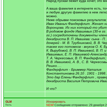
Народ пускай бежит куда хочет, это м
А ваша фамилия в интернете есть, точ
и любую другую фамилию в нем легко
можно.
Ниже обрывки поисковых результатов:
Иван Иваныч Фандерфлит. Женат н
Воронцова. Из них который-то убит 
В родовом фонде Ивашевых (30-е гг. 
гг.) сосредоточены документы член
декабриста В. П. Ивашева: сына - П.
дочерей - М. В. Трубниковой, В. В. Че
также его потомков - внуков О. К. Б
К. Вырубовой, В. П. Ивашевой, В. П. и 
Ивашевых, Е. П. Ивашевой-Александро
Т. А. Черкесовых, В. П. Фандерфлит; 
В. В. Ивашевой, А. В., С. В. Черкесовых
Решко.....
Фандерфлит - Бриммер Наталия
Константиновна 26.10 . 1901 - 1998..
Это дар Елены Фандерфлит , правн
декабриста Василия Петровича Иваш
И что?
GLM
Игнорировать
Гость
NEW!
Сообщение отправлено: 29 декабря 2