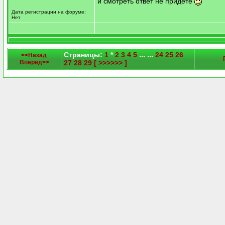
и смотреть ответ не придете
Дата регистрации на форуме:
Нет
Страницы:
1
*
2
3
4
5
... ...
24
25
26
<<Назад
Вперед>>
27
28
29
[ >>>>>> ]