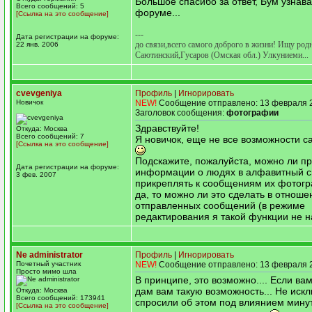
Большое спасибо за ответ, Бум узнава
Всего сообщений: 5
форуме...
[Ссылка на это сообщение]
---
Дата регистрации на форуме:
до связи,всего самого доброго в жизни! Ищу род
22 янв. 2006
Саютинский,Гусаров (Омская обл.) Улкуниеми...
cvevgeniya
Профиль
|
Игнорировать
Новичок
NEW!
Сообщение отправлено: 13 февраля 2
Заголовок сообщения:
фотографии
Здравствуйте!
Откуда: Москва
Всего сообщений: 7
Я новичок, еще не все возможности с
[Ссылка на это сообщение]
Подскажите, пожалуйста, можно ли п
Дата регистрации на форуме:
информации о людях в алфавитный с
3 фев. 2007
прикреплять к сообщениям их фотог
да, то можно ли это сделать в отноше
отправленных сообщений (в режиме
редактирования я такой функции не н
Ne administrator
Профиль
|
Игнорировать
Почетный участник
NEW!
Сообщение отправлено: 13 февраля 2
Просто мимо шла
В принципе, это возможно.... Если вам
дам вам такую возможность... Не иск
Откуда: Москва
Всего сообщений: 173941
спросили об этом под влиянием мину
[Ссылка на это сообщение]