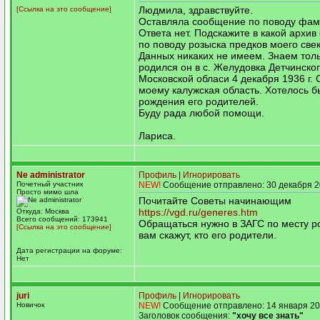
Людмила, здравствуйте.
[Ссылка на это сообщение]
Оставляла сообщение по поводу фами
Ответа нет. Подскажите в какой архив
по поводу розыска предков моего свек
Данных никаких не имеем. Знаем толь
родился он в с. Желудовка Детчинско
Московской обласи 4 декабря 1936 г. 
моему калужская область. Хотелось б
рождения его родителей.
Буду рада любой помощи.
Лариса.
Ne administrator
Профиль
|
Игнорировать
Почетный участник
NEW!
Сообщение отправлено: 30 декабря 2
Просто мимо шла
Почитайте Советы начинающим
https://vgd.ru/generes.htm
Откуда: Москва
Всего сообщений: 173941
Обращаться нужно в ЗАГС по месту р
[Ссылка на это сообщение]
вам скажут, кто его родители.
Дата регистрации на форуме:
Нет
juri
Профиль
|
Игнорировать
Новичок
NEW!
Сообщение отправлено: 14 января 20
Заголовок сообщения:
"хочу все знать"