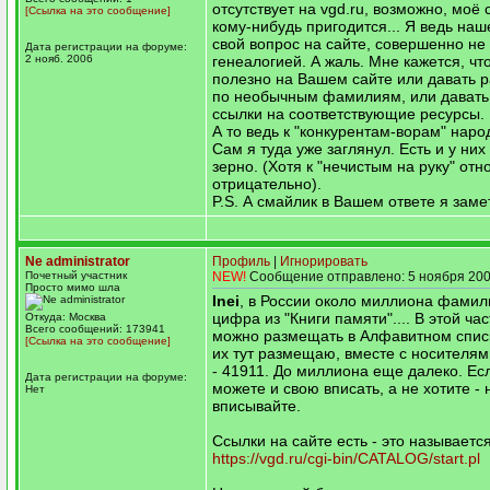
отсутствует на vgd.ru, возможно, моё
[Ссылка на это сообщение]
кому-нибудь пригодится... Я ведь наш
свой вопрос на сайте, совершенно не
Дата регистрации на форуме:
2 нояб. 2006
генеалогией. А жаль. Мне кажется, чт
полезно на Вашем сайте или давать 
по необычным фамилиям, или давать
ссылки на соответствующие ресурсы.
А то ведь к "конкурентам-ворам" народ
Сам я туда уже заглянул. Есть и у ни
зерно. (Хотя к "нечистым на руку" от
отрицательно).
P.S. А смайлик в Вашем ответе я заме
Ne administrator
Профиль
|
Игнорировать
Почетный участник
NEW!
Сообщение отправлено: 5 ноября 200
Просто мимо шла
Inei
, в России около миллиона фамили
цифра из "Книги памяти".... В этой час
Откуда: Москва
Всего сообщений: 173941
можно размещать в Алфавитном списк
[Ссылка на это сообщение]
их тут размещаю, вместе с носителями
- 41911. До миллиона еще далеко. Есл
Дата регистрации на форуме:
можете и свою вписать, а не хотите - 
Нет
вписывайте.
Ссылки на сайте есть - это называетс
https://vgd.ru/cgi-bin/CATALOG/start.pl