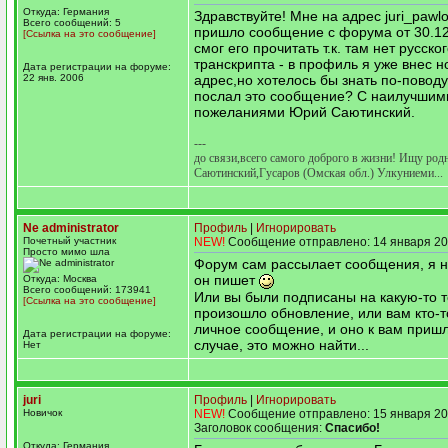
Откуда: Германия
Здравствуйте! Мне на адрес juri_paw
Всего сообщений: 5
пришло сообщение с форума от 30.12.
[Ссылка на это сообщение]
смог его прочитать т.к. там нет русско
транскрипта - в профиль я уже внес 
Дата регистрации на форуме:
22 янв. 2006
адрес,но хотелось бы знать по-поводу 
послал это сообщение? С наилучшим
пожеланиями Юрий Саютинский.
---
до связи,всего самого доброго в жизни! Ищу род
Саютинский,Гусаров (Омская обл.) Улкуниеми...
Ne administrator
Профиль
|
Игнорировать
Почетный участник
NEW!
Сообщение отправлено: 14 января 20
Просто мимо шла
Форум сам рассылает сообщения, я н
он пишет
Откуда: Москва
Всего сообщений: 173941
Или вы были подписаны на какую-то т
[Ссылка на это сообщение]
произошло обновление, или вам кто-т
личное сообщение, и оно к вам пришл
Дата регистрации на форуме:
случае, это можно найти...
Нет
juri
Профиль
|
Игнорировать
Новичок
NEW!
Сообщение отправлено: 15 января 20
Заголовок сообщения:
Спасибо!
Откуда: Германия