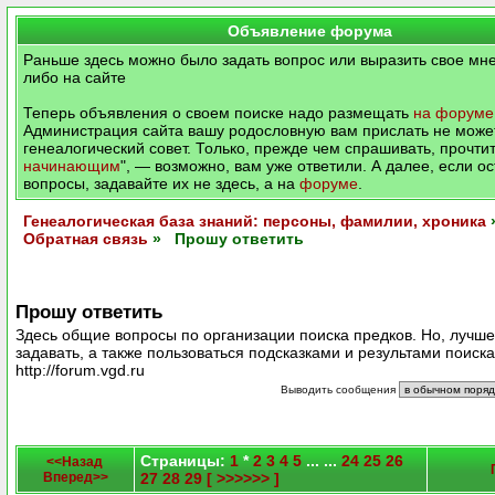
Объявление форума
Раньше здесь можно было задать вопрос или выразить свое мне
либо на сайте
Теперь объявления о своем поиске надо размещать
на форуме
Администрация сайта вашу родословную вам прислать не может
генеалогический совет. Только, прежде чем спрашивать, прочтит
начинающим
", — возможно, вам уже ответили. А далее, если о
вопросы, задавайте их не здесь, а на
форуме
.
Генеалогическая база знаний: персоны, фамилии, хроника
Обратная связь
» Прошу ответить
Прошу ответить
Здесь общие вопросы по организации поиска предков. Но, лучш
задавать, а также пользоваться подсказками и результами поиск
http://forum.vgd.ru
Выводить сообщения
Страницы:
1
*
2
3
4
5
... ...
24
25
26
<<Назад
Вперед>>
27
28
29
[ >>>>>> ]