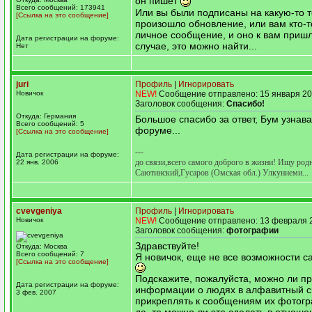
он пишет
Всего сообщений: 173941
Или вы были подписаны на какую-то т
[Ссылка на это сообщение]
произошло обновление, или вам кто-т
личное сообщение, и оно к вам пришл
Дата регистрации на форуме:
случае, это можно найти...
Нет
juri
Профиль
|
Игнорировать
Новичок
NEW!
Сообщение отправлено: 15 января 20
Заголовок сообщения:
Спасибо!
Откуда: Германия
Большое спасибо за ответ, Бум узнава
Всего сообщений: 5
форуме...
[Ссылка на это сообщение]
---
Дата регистрации на форуме:
до связи,всего самого доброго в жизни! Ищу род
22 янв. 2006
Саютинский,Гусаров (Омская обл.) Улкуниеми...
cvevgeniya
Профиль
|
Игнорировать
Новичок
NEW!
Сообщение отправлено: 13 февраля 2
Заголовок сообщения:
фотографии
Здравствуйте!
Откуда: Москва
Всего сообщений: 7
Я новичок, еще не все возможности с
[Ссылка на это сообщение]
Подскажите, пожалуйста, можно ли п
Дата регистрации на форуме:
информации о людях в алфавитный с
3 фев. 2007
прикреплять к сообщениям их фотог