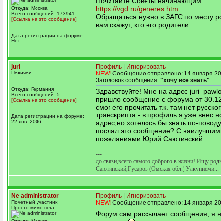
Почитайте Советы начинающим
https://vgd.ru/generes.htm
Откуда: Москва
Всего сообщений: 173941
Обращаться нужно в ЗАГС по месту р
[Ссылка на это сообщение]
вам скажут, кто его родители.
Дата регистрации на форуме:
Нет
juri
Профиль
|
Игнорировать
Новичок
NEW!
Сообщение отправлено: 14 января 20
Заголовок сообщения:
"хочу все знать"
Откуда: Германия
Здравствуйте! Мне на адрес juri_paw
Всего сообщений: 5
пришло сообщение с форума от 30.12.
[Ссылка на это сообщение]
смог его прочитать т.к. там нет русско
транскрипта - в профиль я уже внес 
Дата регистрации на форуме:
22 янв. 2006
адрес,но хотелось бы знать по-поводу 
послал это сообщение? С наилучшим
пожеланиями Юрий Саютинский.
---
до связи,всего самого доброго в жизни! Ищу род
Саютинский,Гусаров (Омская обл.) Улкуниеми...
Ne administrator
Профиль
|
Игнорировать
Почетный участник
NEW!
Сообщение отправлено: 14 января 20
Просто мимо шла
Форум сам рассылает сообщения, я н
Откуда: Москва