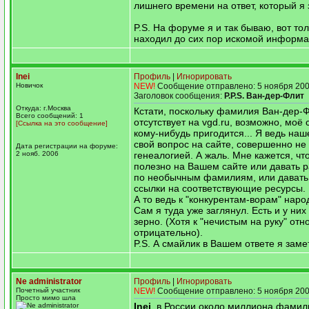
лишнего времени на ответ, который я з
P.S. На форуме я и так бываю, вот тол
находил до сих пор искомой информац
Inei
Профиль
|
Игнорировать
Новичок
NEW!
Сообщение отправлено: 5 ноября 200
Заголовок сообщения:
P.P.S. Ван-дер-Флит
Откуда: г.Москва
Кстати, поскольку фамилия Ван-дер-Ф
Всего сообщений: 1
отсутствует на vgd.ru, возможно, моё
[Ссылка на это сообщение]
кому-нибудь пригодится... Я ведь наш
свой вопрос на сайте, совершенно не
Дата регистрации на форуме:
2 нояб. 2006
генеалогией. А жаль. Мне кажется, чт
полезно на Вашем сайте или давать 
по необычным фамилиям, или давать
ссылки на соответствующие ресурсы.
А то ведь к "конкурентам-ворам" народ
Сам я туда уже заглянул. Есть и у ни
зерно. (Хотя к "нечистым на руку" от
отрицательно).
P.S. А смайлик в Вашем ответе я заме
Ne administrator
Профиль
|
Игнорировать
Почетный участник
NEW!
Сообщение отправлено: 5 ноября 200
Просто мимо шла
Inei
, в России около миллиона фамили