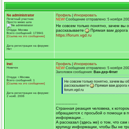
Ne administrator
Профиль
|
Игнорировать
Почетный участник
NEW!
Сообщение отправлено: 5 ноября 200
Просто мимо шла
Не совсем только понятно, зачем вы о
рассказываете
Прямая вам дорога 
Откуда: Москва
Всего сообщений: 173941
https://forum.vgd.ru
[Ссылка на это сообщение]
Дата регистрации на форуме:
Нет
Inei
Профиль
|
Игнорировать
Новичок
NEW!
Сообщение отправлено: 5 ноября 200
Заголовок сообщения:
Ван-дер-Флит
Откуда: г.Москва
Всего сообщений: 1
[q]
Не совсем только понятно, зачем вы об
[Ссылка на это сообщение]
рассказываете
Прямая вам дорога 
forum.vgd.ru
Дата регистрации на форуме:
[/q]
2 нояб. 2006
---------------
Странная реакция человека, к которо
обращаются с просьбой о помощи в п
информации...
А рассказал (здесь же) о том, что сам
крупицу информации, чтобы Вы не тр