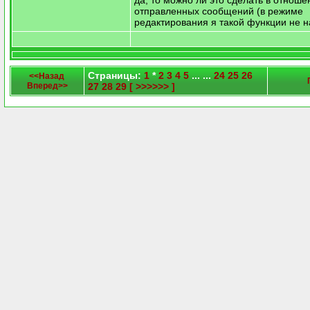
да, то можно ли это сделать в отноше
отправленных сообщений (в режиме
редактирования я такой функции не н
Страницы:
1
*
2
3
4
5
... ...
24
25
26
<<Назад
Вперед>>
27
28
29
[ >>>>>> ]