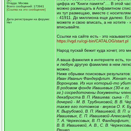
цифра из "Книги памяти".... В этой час
Откуда: Москва
Всего сообщений: 173941
можно размещать в Алфавитном списк
[Ссылка на это сообщение]
их тут размещаю, вместе с носителями
- 41911. До миллиона еще далеко. Есл
Дата регистрации на форуме:
можете и свою вписать, а не хотите - 
Нет
вписывайте.
Ссылки на сайте есть - это называетс
https://vgd.ru/cgi-bin/CATALOG/start.pl
Народ пускай бежит куда хочет, это м
А ваша фамилия в интернете есть, точ
и любую другую фамилию в нем легко
можно.
Ниже обрывки поисковых результатов:
Иван Иваныч Фандерфлит. Женат н
Воронцова. Из них который-то убит 
В родовом фонде Ивашевых (30-е гг. 
гг.) сосредоточены документы член
декабриста В. П. Ивашева: сына - П.
дочерей - М. В. Трубниковой, В. В. Че
также его потомков - внуков О. К. Б
К. Вырубовой, В. П. Ивашевой, В. П. и 
Ивашевых, Е. П. Ивашевой-Александро
Т. А. Черкесовых, В. П. Фандерфлит; 
В. В. Ивашевой, А. В., С. В. Черкесовых
Решко.....