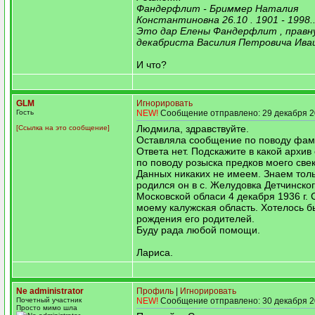
Фандерфлит - Бриммер Наталия
Константиновна 26.10 . 1901 - 1998..
Это дар Елены Фандерфлит , правн
декабриста Василия Петровича Иваш
И что?
GLM
Игнорировать
Гость
NEW!
Сообщение отправлено: 29 декабря 2
Людмила, здравствуйте.
[Ссылка на это сообщение]
Оставляла сообщение по поводу фами
Ответа нет. Подскажите в какой архив
по поводу розыска предков моего свек
Данных никаких не имеем. Знаем толь
родился он в с. Желудовка Детчинско
Московской обласи 4 декабря 1936 г. 
моему калужская область. Хотелось б
рождения его родителей.
Буду рада любой помощи.
Лариса.
Ne administrator
Профиль
|
Игнорировать
Почетный участник
NEW!
Сообщение отправлено: 30 декабря 2
Просто мимо шла