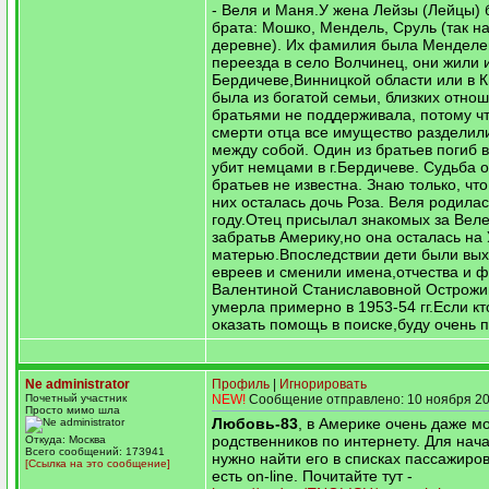
- Веля и Маня.У жена Лейзы (Лейцы) 
брата: Мошко, Мендель, Сруль (так н
деревне). Их фамилия была Менделе
переезда в село Волчинец, они жили 
Бердичеве,Винницкой области или в 
была из богатой семьи, близких отно
братьями не поддерживала, потому ч
смерти отца все имущество разделил
между собой. Один из братьев погиб 
убит немцами в г.Бердичеве. Судьба 
братьев не известна. Знаю только, что
них осталась дочь Роза. Веля родилас
году.Отец присылал знакомых за Веле
забратьв Америку,но она осталась на 
матерью.Впоследствии дети были вы
евреев и сменили имена,отчества и 
Валентиной Станиславовной Острожи
умерла примерно в 1953-54 гг.Если кт
оказать помощь в поиске,буду очень 
Ne administrator
Профиль
|
Игнорировать
Почетный участник
NEW!
Сообщение отправлено: 10 ноября 20
Просто мимо шла
Любовь-83
, в Америке очень даже м
родственников по интернету. Для нач
Откуда: Москва
Всего сообщений: 173941
нужно найти его в списках пассажиров
[Ссылка на это сообщение]
есть on-line. Почитайте тут -