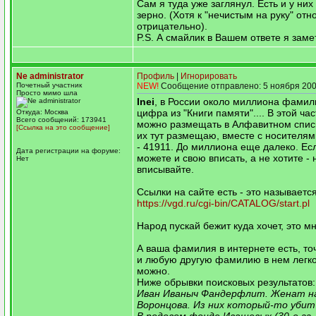
Сам я туда уже заглянул. Есть и у ни
зерно. (Хотя к "нечистым на руку" от
отрицательно).
P.S. А смайлик в Вашем ответе я заме
Ne administrator
Профиль
|
Игнорировать
Почетный участник
NEW!
Сообщение отправлено: 5 ноября 200
Просто мимо шла
Inei
, в России около миллиона фамили
цифра из "Книги памяти".... В этой час
Откуда: Москва
Всего сообщений: 173941
можно размещать в Алфавитном списк
[Ссылка на это сообщение]
их тут размещаю, вместе с носителями
- 41911. До миллиона еще далеко. Есл
Дата регистрации на форуме:
можете и свою вписать, а не хотите - 
Нет
вписывайте.
Ссылки на сайте есть - это называетс
https://vgd.ru/cgi-bin/CATALOG/start.pl
Народ пускай бежит куда хочет, это м
А ваша фамилия в интернете есть, точ
и любую другую фамилию в нем легко
можно.
Ниже обрывки поисковых результатов:
Иван Иваныч Фандерфлит. Женат н
Воронцова. Из них который-то убит 