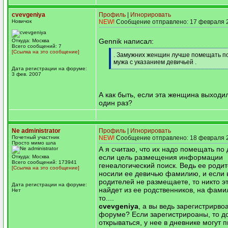
cvevgeniya
Профиль
|
Игнорировать
Новичок
NEW!
Сообщение отправлено: 17 февраля 2
Gennik написал:
Откуда: Москва
Всего сообщений: 7
[Ссылка на это сообщение]
[q]
. Замужних женщин лучше помещать 
мужа с указанием девичьей .
Дата регистрации на форуме:
[/q]
3 фев. 2007
А как быть, если эта женщина выходи
один раз?
Ne administrator
Профиль
|
Игнорировать
Почетный участник
NEW!
Сообщение отправлено: 18 февраля 2
Просто мимо шла
А я считаю, что их надо помещать по 
если цель размещения информации
Откуда: Москва
Всего сообщений: 173941
генеалогический поиск. Ведь ее родит
[Ссылка на это сообщение]
носили ее девичью фамилию, и если 
родителей не размещаете, то никто эт
Дата регистрации на форуме:
найдет из ее родственников, на фами
Нет
то....
cvevgeniya
, а вы ведь зарегистрирво
форуме? Если зарегистрироаны, то д
открываться, у нее в дневнике могут п