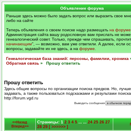
Объявление форума
Раньше здесь можно было задать вопрос или выразить свое мне
либо на сайте
Теперь объявления о своем поиске надо размещать
на форуме
Администрация сайта вашу родословную вам прислать не может
генеалогический совет. Только, прежде чем спрашивать, прочтит
начинающим
", — возможно, вам уже ответили. А далее, если о
вопросы, задавайте их не здесь, а на
форуме
.
Генеалогическая база знаний: персоны, фамилии, хроника
Обратная связь
» Прошу ответить
Прошу ответить
Здесь общие вопросы по организации поиска предков. Но, лучш
задавать, а также пользоваться подсказками и результами поиск
http://forum.vgd.ru
Выводить сообщения
Страницы: 1
2
3
4
5
... ...
24
25
26
27
<<Назад
Вперед>>
28
29
[ >>>>>> ]