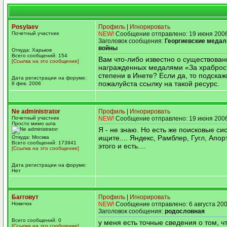
Posylaev
Профиль
|
Игнорировать
Почетный участник
NEW!
Сообщение отправлено: 19 июня 2006
Заголовок сообщения:
Георгиевские медал
войны
Откуда: Харьков
Всего сообщений: 154
Вам что-либо известно о существован
[Ссылка на это сообщение]
награжденных медалями «За храброс
степени в Инете? Если да, то подскаж
Дата регистрации на форуме:
пожалуйста ссылку на такой ресурс.
8 фев. 2006
Ne administrator
Профиль
|
Игнорировать
Почетный участник
NEW!
Сообщение отправлено: 19 июня 2006
Просто мимо шла
Я - не знаю. Но есть же поисковые си
ищите.... Яндекс, Рамблер, Гугл, Апор
Откуда: Москва
Всего сообщений: 173941
этого и есть....
[Ссылка на это сообщение]
Дата регистрации на форуме:
Нет
Багговут
Профиль
|
Игнорировать
Новичок
NEW!
Сообщение отправлено: 6 августа 200
Заголовок сообщения:
родословная
Всего сообщений: 0
у меня есть точные сведения о том, ч
[Ссылка на это сообщение]