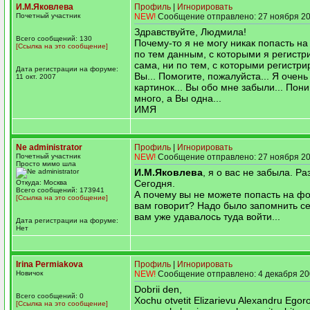
И.М.Яковлева
Профиль
|
Игнорировать
Почетный участник
NEW!
Сообщение отправлено: 27 ноября 20
Здравствуйте, Людмила!
Всего сообщений: 130
Почему-то я не могу никак попасть н
[Ссылка на это сообщение]
по тем данным, с которыми я регистр
сама, ни по тем, с которыми регистр
Дата регистрации на форуме:
Вы... Помогите, пожалуйста... Я очень
11 окт. 2007
картинок... Вы обо мне забыли... Пон
много, а Вы одна...
ИМЯ
Ne administrator
Профиль
|
Игнорировать
Почетный участник
NEW!
Сообщение отправлено: 27 ноября 20
Просто мимо шла
И.М.Яковлева
, я о вас не забыла. Р
Сегодня.
Откуда: Москва
Всего сообщений: 173941
А почему вы не можете попасть на ф
[Ссылка на это сообщение]
вам говорит? Надо было запомнить се
вам уже удавалось туда войти...
Дата регистрации на форуме:
Нет
Irina Permiakova
Профиль
|
Игнорировать
Новичок
NEW!
Сообщение отправлено: 4 декабря 20
Dobrii den,
Всего сообщений: 0
Xochu otvetit Elizarievu Alexandru Egor
[Ссылка на это сообщение]