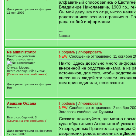
алфавитный список запись о Евстигн
Владимире Николаевиче, 1900 г.р., г
Дата регистрации на форуме:
Он мой дедушка по отцу, число наших
11 окт. 2007
родственников весьма ограничено. По
рада любой информации.
---
Скнига
Ne administrator
Профиль
|
Игнорировать
Почетный участник
NEW!
Сообщение отправлено: 11 октября 2
Просто мимо шла
Никто. Здесь довольно много информ
внесенной не родственниками, а из р
Откуда: Москва
Всего сообщений: 173941
источников, для того, чтобы родствен
[Ссылка на это сообщение]
внесенных людей эти записи находили
ним присоединяли, если захотят.
Дата регистрации на форуме:
Нет
Авиксон Оксана
Профиль
|
Игнорировать
Новичок
NEW!
Сообщение отправлено: 2 ноября 200
Заголовок сообщения:
Бунины
Всего сообщений: 3
Скажите пожалуйста, где можно посмо
[Ссылка на это сообщение]
куда обратиться) Алфавитный указате
Утвержденных Правительствующим С
Дата регистрации на форуме:
дворянских родов, внесенных в Двор
17 сен. 2007