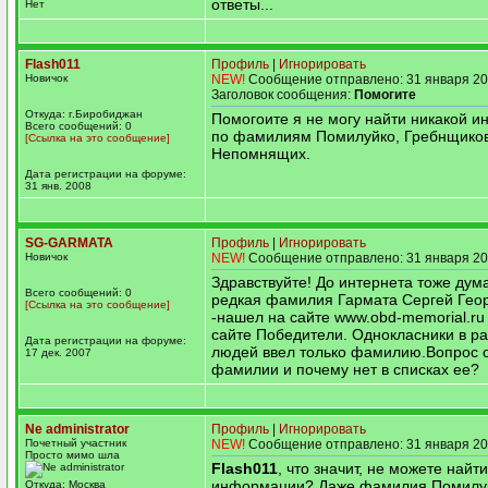
ответы...
Нет
Flash011
Профиль
|
Игнорировать
Новичок
NEW!
Сообщение отправлено: 31 января 20
Заголовок сообщения:
Помогите
Откуда: г.Биробиджан
Помогоите я не могу найти никакой 
Всего сообщений: 0
по фамилиям Помилуйко, Гребнщиков
[Ссылка на это сообщение]
Непомнящих.
Дата регистрации на форуме:
31 янв. 2008
SG-GARMATA
Профиль
|
Игнорировать
Новичок
NEW!
Сообщение отправлено: 31 января 20
Здравствуйте! До интернета тоже дум
Всего сообщений: 0
редкая фамилия Гармата Сергей Гео
[Ссылка на это сообщение]
-нашел на сайте www.obd-memorial.ru 
сайте Победители. Однокласники в р
Дата регистрации на форуме:
людей ввел только фамилию.Вопрос о
17 дек. 2007
фамилии и почему нет в списках ее?
Ne administrator
Профиль
|
Игнорировать
Почетный участник
NEW!
Сообщение отправлено: 31 января 20
Просто мимо шла
Flash011
, что значит, не можете найти
информации? Даже фамилия Помилуйк
Откуда: Москва