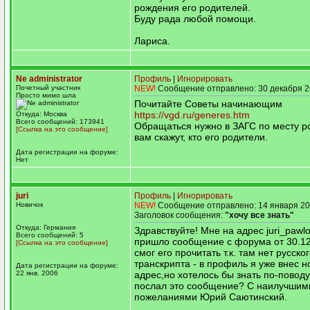
рождения его родителей.
Буду рада любой помощи.
Лариса.
Ne administrator
Профиль
|
Игнорировать
Почетный участник
NEW!
Сообщение отправлено: 30 декабря 2
Просто мимо шла
Почитайте Советы начинающим
https://vgd.ru/generes.htm
Откуда: Москва
Всего сообщений: 173941
Обращаться нужно в ЗАГС по месту р
[Ссылка на это сообщение]
вам скажут, кто его родители.
Дата регистрации на форуме:
Нет
juri
Профиль
|
Игнорировать
Новичок
NEW!
Сообщение отправлено: 14 января 20
Заголовок сообщения:
"хочу все знать"
Откуда: Германия
Здравствуйте! Мне на адрес juri_paw
Всего сообщений: 5
пришло сообщение с форума от 30.12.
[Ссылка на это сообщение]
смог его прочитать т.к. там нет русско
транскрипта - в профиль я уже внес 
Дата регистрации на форуме:
22 янв. 2006
адрес,но хотелось бы знать по-поводу 
послал это сообщение? С наилучшим
пожеланиями Юрий Саютинский.