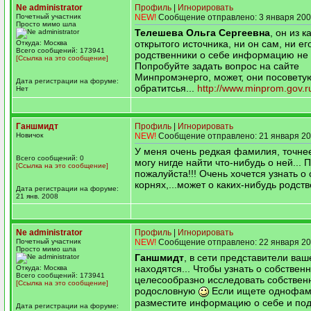
Ne administrator
Профиль
|
Игнорировать
Почетный участник
NEW!
Сообщение отправлено: 3 января 200
Просто мимо шла
Телешева Ольга Сергеевна
, он из к
открытого источника, ни он сам, ни ег
Откуда: Москва
Всего сообщений: 173941
родственники о себе информацию не
[Ссылка на это сообщение]
Попробуйте задать вопрос на сайте
Минпромэнерго, может, они посоветую
Дата регистрации на форуме:
обратитсья...
http://www.minprom.gov.r
Нет
Ганшмидт
Профиль
|
Игнорировать
Новичок
NEW!
Сообщение отправлено: 21 января 20
У меня очень редкая фамилия, точнее
Всего сообщений: 0
могу нигде найти что-нибудь о ней... 
[Ссылка на это сообщение]
пожалуйста!!! Очень хочется узнать о 
корнях,...может о каких-нибудь родст
Дата регистрации на форуме:
21 янв. 2008
Ne administrator
Профиль
|
Игнорировать
Почетный участник
NEW!
Сообщение отправлено: 22 января 20
Просто мимо шла
Ганшмидт
, в сети представители ва
находятся... Чтобы узнать о собствен
Откуда: Москва
Всего сообщений: 173941
целесообразно исследовать собствен
[Ссылка на это сообщение]
родословную
Если ищете однофам
разместите информацию о себе и по
Дата регистрации на форуме: