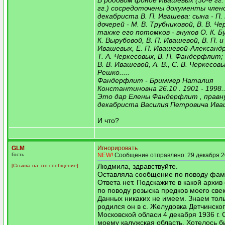
В родовом фонде Ивашевых (30-е гг. 
гг.) сосредоточены документы член
декабриста В. П. Ивашева: сына - П.
дочерей - М. В. Трубниковой, В. В. Че
также его потомков - внуков О. К. Б
К. Вырубовой, В. П. Ивашевой, В. П. и 
Ивашевых, Е. П. Ивашевой-Александро
Т. А. Черкесовых, В. П. Фандерфлит; 
В. В. Ивашевой, А. В., С. В. Черкесовых
Решко.....
Фандерфлит - Бриммер Наталия
Константиновна 26.10 . 1901 - 1998..
Это дар Елены Фандерфлит , правн
декабриста Василия Петровича Иваш
И что?
GLM
Игнорировать
Гость
NEW!
Сообщение отправлено: 29 декабря 2
Людмила, здравствуйте.
[Ссылка на это сообщение]
Оставляла сообщение по поводу фами
Ответа нет. Подскажите в какой архив
по поводу розыска предков моего свек
Данных никаких не имеем. Знаем толь
родился он в с. Желудовка Детчинско
Московской обласи 4 декабря 1936 г. 
моему калужская область. Хотелось б