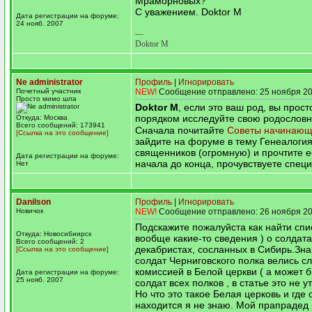
Мраморновых?
С уважением. Doktor M
Дата регистрации на форуме:
24 нояб. 2007
---
Doktor M
Ne administrator
Профиль
|
Игнорировать
Почетный участник
NEW!
Сообщение отправлено: 25 ноября 20
Просто мимо шла
Doktor M
, если это ваш род, вы прос
порядком исследуйте свою родослов
Откуда: Москва
Всего сообщений: 173941
Сначала почитайте
Советы начинаю
[Ссылка на это сообщение]
зайдите на форуме в тему Генеалоги
священников (огромную) и прочтите е
Дата регистрации на форуме:
начала до конца, прочувствуете специ
Нет
Danilson
Профиль
|
Игнорировать
Новичок
NEW!
Сообщение отправлено: 26 ноября 20
Подскажите пожалуйста как найти спис
Откуда: Новосибиирск
вообще какие-то сведения ) о солдата
Всего сообщений: 2
декабристах, сосланных в Сибирь.Зна
[Ссылка на это сообщение]
солдат Черниговского полка велись с
комиссией в Белой церкви ( а может б
Дата регистрации на форуме:
25 нояб. 2007
солдат всех полков , в статье это не у
Но что это такое Белая церковь и где 
находится я не знаю. Мой прапрадед 