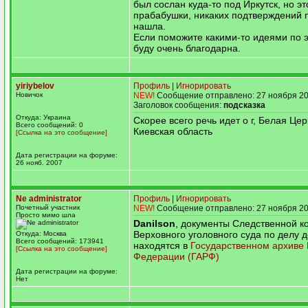
был сослан куда-то под Иркутск, но эт
прабабушки, никаких подтверждений 
нашла.
Если поможите какими-то идеями по э
буду очень благодарна.
yiriybelov
Профиль
|
Игнорировать
Новичок
NEW!
Сообщение отправлено: 27 ноября 20
Заголовок сообщения:
подсказка
Откуда: Украина
Скорее всего речь идет о г, Белая Цер
Всего сообщений: 0
Киевская область
[Ссылка на это сообщение]
Дата регистрации на форуме:
26 нояб. 2007
Ne administrator
Профиль
|
Игнорировать
Почетный участник
NEW!
Сообщение отправлено: 27 ноября 20
Просто мимо шла
Danilson
, документы Следственной к
Верховного уголовного суда по делу 
Откуда: Москва
Всего сообщений: 173941
находятся в
Государственном архиве 
[Ссылка на это сообщение]
Федерации (ГАРФ)
Дата регистрации на форуме:
Нет