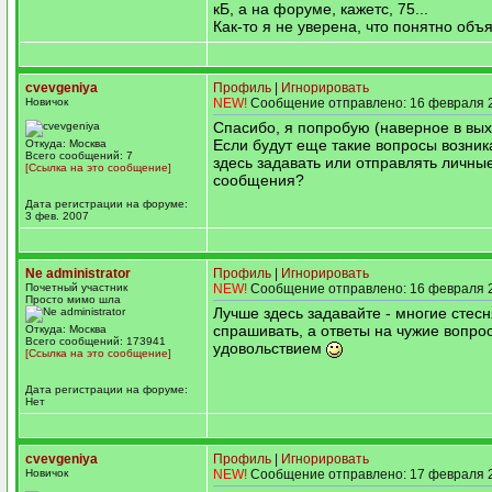
кБ, а на форуме, кажетс, 75...
Как-то я не уверена, что понятно об
cvevgeniya
Профиль
|
Игнорировать
Новичок
NEW!
Сообщение отправлено: 16 февраля 2
Спасибо, я попробую (наверное в вы
Если будут еще такие вопросы возник
Откуда: Москва
Всего сообщений: 7
здесь задавать или отправлять личны
[Ссылка на это сообщение]
сообщения?
Дата регистрации на форуме:
3 фев. 2007
Ne administrator
Профиль
|
Игнорировать
Почетный участник
NEW!
Сообщение отправлено: 16 февраля 2
Просто мимо шла
Лучше здесь задавайте - многие стес
спрашивать, а ответы на чужие вопро
Откуда: Москва
Всего сообщений: 173941
удовольствием
[Ссылка на это сообщение]
Дата регистрации на форуме:
Нет
cvevgeniya
Профиль
|
Игнорировать
Новичок
NEW!
Сообщение отправлено: 17 февраля 2