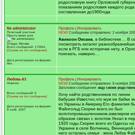
родословную книгу Орловской губерн
показанием родословия каждого рода 
составленная до1900года
Ne administrator
Профиль
|
Игнорировать
Почетный участник
NEW!
Сообщение отправлено: 2 ноября 200
Просто мимо шла
Авиксон Оксана
, в библиотеке.... В 
посмотреть каталог разнообразнейши
Откуда: Москва
Всего сообщений: 173941
если в РГБ или историчке нету, в Ор
[Ссылка на это сообщение]
поискать, наверно....
Дата регистрации на форуме:
Нет
Любовь-83
Профиль
|
Игнорировать
Новичок
NEW!
Сообщение отправлено: 9 ноября 200
Заголовок сообщения:
ищу своих родствен
Всего сообщений: 0
Хочу найти родственников по линии
[Ссылка на это сообщение]
бабушки.Известно,что муж ее бабки э
из Украины в Америку.Его фамилия б
Дата регистрации на форуме:
Файнгольд.Скорее всего,он был
9 нояб. 2007
золотопромышленником,ювелиром ил
образом связан с золотом.Уехал в пер
1920 годы.Скорее всего из Одессы на
Украине в селе Волчинец, Винницкой 
него осталась семья : жена Лейза Фай