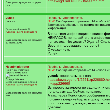
https://vgd.ru/ENGLISH/asearch.htm
Дата регистрации на форуме:
Нет
yunek
Профиль
|
Игнорировать
Новичок
NEW!
Сообщение отправлено: 14 ноября 20
Заголовок сообщения:
не появлется введе
информация
Всего сообщений: 3
[Ссылка на это сообщение]
Вчера ввел информацию в список фа
НЕКРАСОВ, но на сайте эта информа
Дата регистрации на форуме:
появилась. Что делать? Ждать? Скол
13 нояб. 2007
Ввести информацию повторно?
С уважением,
Yunek
Ne administrator
Профиль
|
Игнорировать
Почетный участник
NEW!
Сообщение отправлено: 14 ноября 20
Просто мимо шла
yunek
, появилась, вот она -
https://baza.vgd.ru/1/22911/p226660.h
Откуда: Москва
Всего сообщений: 173941
hl=#pp226660
[Ссылка на это сообщение]
Вы просто заголовка не сделали, и он
по алфавиту.... Сейчас исправлю.
Дата регистрации на форуме:
А так, через Поиск свои сообщения мо
Нет
по свему юзер-нейму, все сразу появл
просто не там, где надо, если что-то н
сделано...