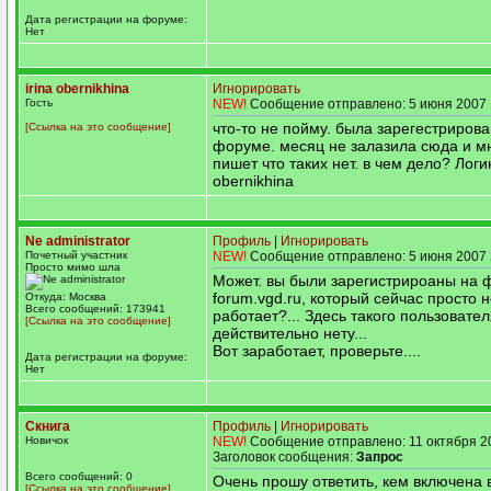
Дата регистрации на форуме:
Нет
irina obernikhina
Игнорировать
Гость
NEW!
Сообщение отправлено: 5 июня 2007 
что-то не пойму. была зарегестрирова
[Ссылка на это сообщение]
форуме. месяц не залазила сюда и м
пишет что таких нет. в чем дело? Логин
obernikhina
Ne administrator
Профиль
|
Игнорировать
Почетный участник
NEW!
Сообщение отправлено: 5 июня 2007 
Просто мимо шла
Может. вы были зарегистрироаны на
forum.vgd.ru, который сейчас просто 
Откуда: Москва
Всего сообщений: 173941
работает?... Здесь такого пользовате
[Ссылка на это сообщение]
действительно нету...
Вот заработает, проверьте....
Дата регистрации на форуме:
Нет
Скнига
Профиль
|
Игнорировать
Новичок
NEW!
Сообщение отправлено: 11 октября 2
Заголовок сообщения:
Запрос
Всего сообщений: 0
Очень прошу ответить, кем включена 
[Ссылка на это сообщение]