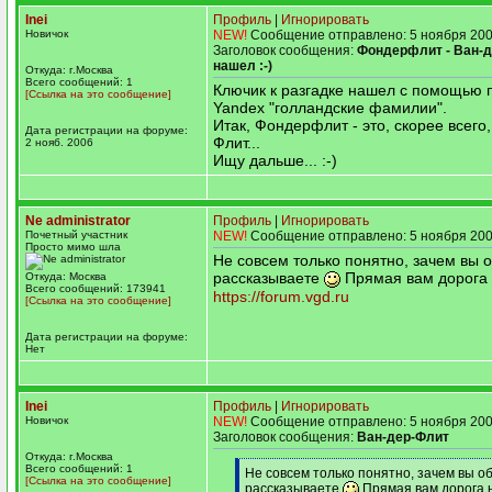
Inei
Профиль
|
Игнорировать
Новичок
NEW!
Сообщение отправлено: 5 ноября 200
Заголовок сообщения:
Фондерфлит - Ван-д
нашел :-)
Откуда: г.Москва
Всего сообщений: 1
Ключик к разгадке нашел с помощью 
[Ссылка на это сообщение]
Yandex "голландские фамилии".
Итак, Фондерфлит - это, скорее всего
Дата регистрации на форуме:
Флит...
2 нояб. 2006
Ищу дальше... :-)
Ne administrator
Профиль
|
Игнорировать
Почетный участник
NEW!
Сообщение отправлено: 5 ноября 200
Просто мимо шла
Не совсем только понятно, зачем вы о
рассказываете
Прямая вам дорога 
Откуда: Москва
Всего сообщений: 173941
https://forum.vgd.ru
[Ссылка на это сообщение]
Дата регистрации на форуме:
Нет
Inei
Профиль
|
Игнорировать
Новичок
NEW!
Сообщение отправлено: 5 ноября 200
Заголовок сообщения:
Ван-дер-Флит
Откуда: г.Москва
Всего сообщений: 1
[q]
Не совсем только понятно, зачем вы об
[Ссылка на это сообщение]
рассказываете
Прямая вам дорога 