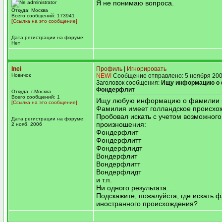
Я не понимаю вопроса.
Откуда: Москва
Всего сообщений: 173941
[Ссылка на это сообщение]
Дата регистрации на форуме:
Нет
Inei
Профиль
|
Игнорировать
Новичок
NEW!
Сообщение отправлено: 5 ноября 200
Заголовок сообщения:
Ищу информацию о
Фондерфлит
Откуда: г.Москва
Всего сообщений: 1
Ищу любую информацию о фамилии 
[Ссылка на это сообщение]
Фамилия имеет голландское происхо
Пробовал искать с учетом возможног
Дата регистрации на форуме:
произношения:
2 нояб. 2006
Фондерфлит
Фондерфлитт
Фондерфлидт
Вондерфлит
Вондерфлитт
Вондерфлидт
и т.п.
Ни одного результата...
Подскажите, пожалуйста, где искать 
иностранного происхождения?