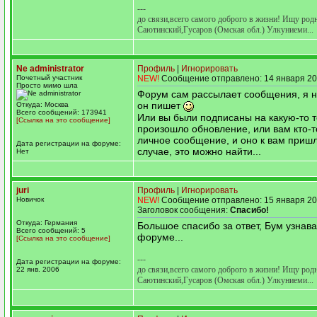
---
до связи,всего самого доброго в жизни! Ищу род
Саютинский,Гусаров (Омская обл.) Улкуниеми...
Ne administrator
Профиль
|
Игнорировать
Почетный участник
NEW!
Сообщение отправлено: 14 января 20
Просто мимо шла
Форум сам рассылает сообщения, я н
он пишет
Откуда: Москва
Всего сообщений: 173941
Или вы были подписаны на какую-то т
[Ссылка на это сообщение]
произошло обновление, или вам кто-т
личное сообщение, и оно к вам пришл
Дата регистрации на форуме:
случае, это можно найти...
Нет
juri
Профиль
|
Игнорировать
Новичок
NEW!
Сообщение отправлено: 15 января 20
Заголовок сообщения:
Спасибо!
Откуда: Германия
Большое спасибо за ответ, Бум узнава
Всего сообщений: 5
форуме...
[Ссылка на это сообщение]
---
Дата регистрации на форуме:
до связи,всего самого доброго в жизни! Ищу род
22 янв. 2006
Саютинский,Гусаров (Омская обл.) Улкуниеми...