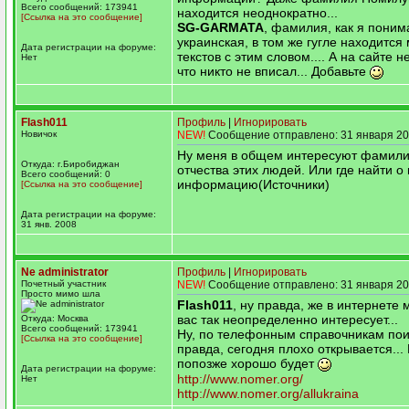
Всего сообщений: 173941
находится неоднократно...
[Ссылка на это сообщение]
SG-GARMATA
, фамилия, как я поним
украинская, в том же гугле находится
Дата регистрации на форуме:
текстов с этим словом.... А на сайте н
Нет
что никто не вписал... Добавьте
Flash011
Профиль
|
Игнорировать
Новичок
NEW!
Сообщение отправлено: 31 января 20
Ну меня в общем интересуют фамили
Откуда: г.Биробиджан
отчества этих людей. Или где найти о
Всего сообщений: 0
информацию(Источники)
[Ссылка на это сообщение]
Дата регистрации на форуме:
31 янв. 2008
Ne administrator
Профиль
|
Игнорировать
Почетный участник
NEW!
Сообщение отправлено: 31 января 20
Просто мимо шла
Flash011
, ну правда, же в интернете м
вас так неопределенно интересует...
Откуда: Москва
Всего сообщений: 173941
Ну, по телефонным справочникам по
[Ссылка на это сообщение]
правда, сегодня плохо открывается... 
попозже хорошо будет
Дата регистрации на форуме:
http://www.nomer.org/
Нет
http://www.nomer.org/allukraina