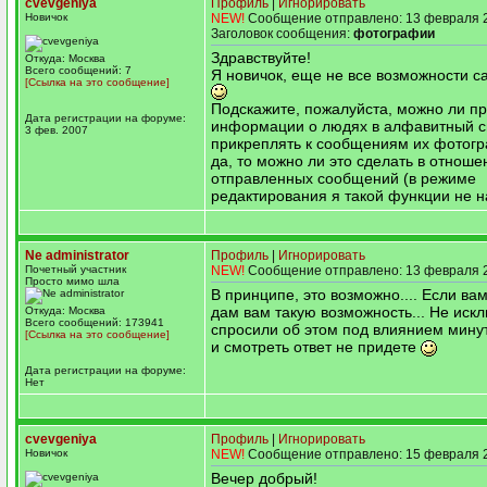
cvevgeniya
Профиль
|
Игнорировать
Новичок
NEW!
Сообщение отправлено: 13 февраля 2
Заголовок сообщения:
фотографии
Здравствуйте!
Откуда: Москва
Всего сообщений: 7
Я новичок, еще не все возможности с
[Ссылка на это сообщение]
Подскажите, пожалуйста, можно ли п
Дата регистрации на форуме:
информации о людях в алфавитный с
3 фев. 2007
прикреплять к сообщениям их фотог
да, то можно ли это сделать в отноше
отправленных сообщений (в режиме
редактирования я такой функции не н
Ne administrator
Профиль
|
Игнорировать
Почетный участник
NEW!
Сообщение отправлено: 13 февраля 2
Просто мимо шла
В принципе, это возможно.... Если вам
дам вам такую возможность... Не иск
Откуда: Москва
Всего сообщений: 173941
спросили об этом под влиянием мину
[Ссылка на это сообщение]
и смотреть ответ не придете
Дата регистрации на форуме:
Нет
cvevgeniya
Профиль
|
Игнорировать
Новичок
NEW!
Сообщение отправлено: 15 февраля 2
Вечер добрый!