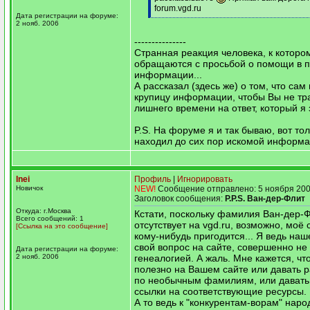
forum.vgd.ru
Дата регистрации на форуме:
[/q]
2 нояб. 2006
---------------
Странная реакция человека, к которо
обращаются с просьбой о помощи в п
информации...
А рассказал (здесь же) о том, что сам
крупицу информации, чтобы Вы не тр
лишнего времени на ответ, который я з
P.S. На форуме я и так бываю, вот тол
находил до сих пор искомой информац
Inei
Профиль
|
Игнорировать
Новичок
NEW!
Сообщение отправлено: 5 ноября 200
Заголовок сообщения:
P.P.S. Ван-дер-Флит
Откуда: г.Москва
Кстати, поскольку фамилия Ван-дер-Ф
Всего сообщений: 1
отсутствует на vgd.ru, возможно, моё
[Ссылка на это сообщение]
кому-нибудь пригодится... Я ведь наш
свой вопрос на сайте, совершенно не
Дата регистрации на форуме:
2 нояб. 2006
генеалогией. А жаль. Мне кажется, чт
полезно на Вашем сайте или давать 
по необычным фамилиям, или давать
ссылки на соответствующие ресурсы.
А то ведь к "конкурентам-ворам" народ