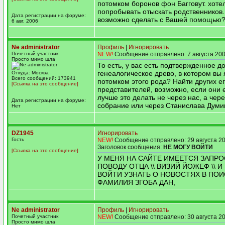
потомком боронов фон Багговут. хоте
попробывать отыскать родственников.
Дата регистрации на форуме:
возможно сделать с Вашей помощью
6 авг. 2006
Ne administrator
Профиль
|
Игнорировать
Почетный участник
NEW!
Сообщение отправлено: 7 августа 200
Просто мимо шла
То есть, у вас есть подтвержденное 
генеалогическое древо, в котором вы
Откуда: Москва
Всего сообщений: 173941
потомком этого рода? Найти других е
[Ссылка на это сообщение]
представителей, возможно, если они е
лучше это делать не через нас, а чер
Дата регистрации на форуме:
собрание или через Станислава Думи
Нет
DZ1945
Игнорировать
Гость
NEW!
Сообщение отправлено: 29 августа 20
Заголовок сообщения:
НЕ МОГУ ВОЙТИ
[Ссылка на это сообщение]
У МЕНЯ НА САЙТЕ ИМЕЕТСЯ ЗАПРО
ПОВОДУ ОТЦА \\ ВИЗИЙ ЙОЖЕФ \\ И
ВОЙТИ УЗНАТЬ О НОВОСТЯХ В ПОИ
ФАМИЛИЯ ЗГОБА ДАН,
Ne administrator
Профиль
|
Игнорировать
Почетный участник
NEW!
Сообщение отправлено: 30 августа 20
Просто мимо шла