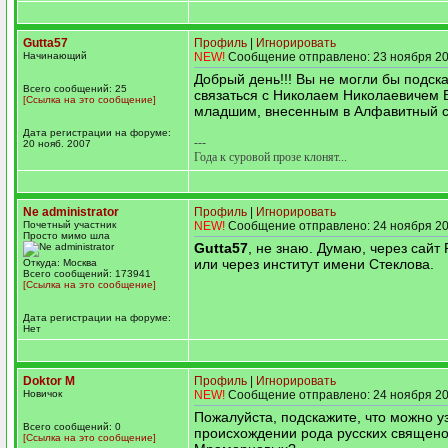
Gutta57
Профиль
|
Игнорировать
Начинающий
NEW!
Сообщение отправлено: 23 ноября 20
Добрый день!!! Вы не могли бы подска
Всего сообщений: 25
связаться с Николаем Николаевичем
[Ссылка на это сообщение]
младшим, внесенным в Алфавитный с
Дата регистрации на форуме:
---
20 нояб. 2007
Года к суровой прозе клонят...
Ne administrator
Профиль
|
Игнорировать
Почетный участник
NEW!
Сообщение отправлено: 24 ноября 20
Просто мимо шла
Gutta57
, не знаю. Думаю, через сайт
или через институт имени Стеклова.
Откуда: Москва
Всего сообщений: 173941
[Ссылка на это сообщение]
Дата регистрации на форуме:
Нет
Doktor M
Профиль
|
Игнорировать
Новичок
NEW!
Сообщение отправлено: 24 ноября 20
Пожалуйста, подскажите, что можно у
Всего сообщений: 0
происхождении рода русских священ
[Ссылка на это сообщение]