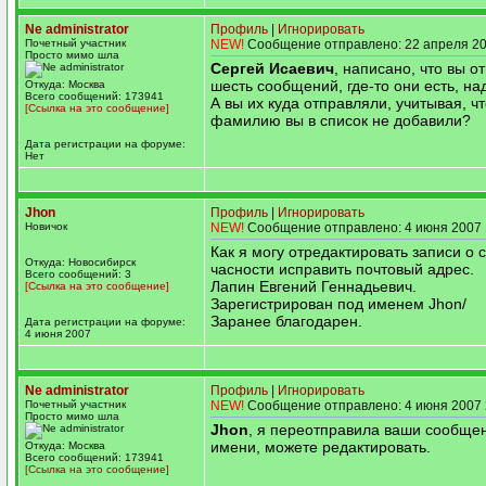
Ne administrator
Профиль
|
Игнорировать
Почетный участник
NEW!
Сообщение отправлено: 22 апреля 20
Просто мимо шла
Сергей Исаевич
, написано, что вы о
шесть сообщений, где-то они есть, над
Откуда: Москва
Всего сообщений: 173941
А вы их куда отправляли, учитывая, ч
[Ссылка на это сообщение]
фамилию вы в список не добавили?
Дата регистрации на форуме:
Нет
Jhon
Профиль
|
Игнорировать
Новичок
NEW!
Сообщение отправлено: 4 июня 2007 
Как я могу отредактировать записи о с
Откуда: Новосибирск
часности исправить почтовый адрес.
Всего сообщений: 3
Лапин Евгений Геннадьевич.
[Ссылка на это сообщение]
Зарегистрирован под именем Jhon/
Заранее благодарен.
Дата регистрации на форуме:
4 июня 2007
Ne administrator
Профиль
|
Игнорировать
Почетный участник
NEW!
Сообщение отправлено: 4 июня 2007 
Просто мимо шла
Jhon
, я переотправила ваши сообще
имени, можете редактировать.
Откуда: Москва
Всего сообщений: 173941
[Ссылка на это сообщение]