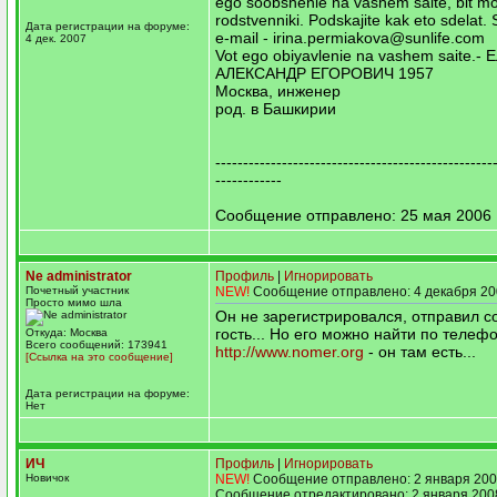
ego soobshenie na vashem saite, bit mo
rodstvenniki. Podskajite kak eto sdelat
Дата регистрации на форуме:
e-mail - irina.permiakova@sunlife.com
4 дек. 2007
Vot ego obiyavlenie na vashem saite.
АЛЕКСАНДР ЕГОРОВИЧ 1957
Москва, инженер
род. в Башкирии
--------------------------------------------------
------------
Сообщение отправлено: 25 мая 2006 1
Ne administrator
Профиль
|
Игнорировать
Почетный участник
NEW!
Сообщение отправлено: 4 декабря 20
Просто мимо шла
Он не зарегистрировался, отправил с
гость... Но его можно найти по телеф
Откуда: Москва
Всего сообщений: 173941
http://www.nomer.org
- он там есть...
[Ссылка на это сообщение]
Дата регистрации на форуме:
Нет
ИЧ
Профиль
|
Игнорировать
Новичок
NEW!
Сообщение отправлено: 2 января 200
Сообщение отредактировано: 2 января 2008