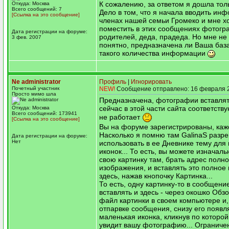
К сожалению, за ответом я дошла толь
Откуда: Москва
Всего сообщений: 7
Дело в том, что я начала вводить ин
[Ссылка на это сообщение]
членах нашей семьи Громеко и мне х
поместить в этих сообщениях фотогр
Дата регистрации на форуме:
родителей, деда, прадеда. Но мне не
3 фев. 2007
понятно, предназначена ли Ваша баз
такого количества информации
Ne administrator
Профиль
|
Игнорировать
Почетный участник
NEW!
Сообщение отправлено: 16 февраля 2
Просто мимо шла
Предназначена, фотографии вставлят
сейчас в этой части сайта соответств
Откуда: Москва
Всего сообщений: 173941
не работает
[Ссылка на это сообщение]
Вы на форуме зарегистрированы, каж
Насколько я помню там GalinaS разр
Дата регистрации на форуме:
Нет
использовать в ее Дневнике тему для 
иконок... То есть, вы можете изначаль
свою картинку там, брать адрес полн
изображения, и вставлять это полное
здесь, нажав кнопочку Картинка...
То есть, одну картинку-то в сообщени
вставлять и здесь - через окошко Обз
файл картинки в своем компьютере и,
отпарвке сообщения, снизу его появл
маленькая иконка, кликнув по которой
увидит вашу фотографию... Ограниче