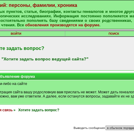
ний: персоны, фамилии, хроника
х пунктов, статьи, биографии, контакты генеалогов и многое друг
алогических исследованиях. Информация постоянно пополняется м
остоятельно пополнять базу сведениями о своих родственниках, 
 чтения. Все
обновления производятся на форуме
.
ВОЙТИ
ПОИСК
те задать вопрос?
 "Хотите задать вопрос ведущей сайта?"
бъявление форума
м-либо на сайте
трация сайта вашу родословную вам прислать не может. Может дать генеалог
можно, вам уже ответили. А далее, если останутся вопросы, задавайте их не зд
я связь
» Хотите задать вопрос?
Выводить сообщения