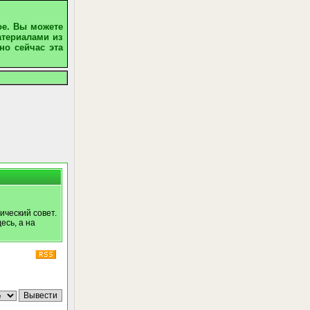
ое. Вы можете
атериалами из
но сейчас эта
ический совет.
есь, а на