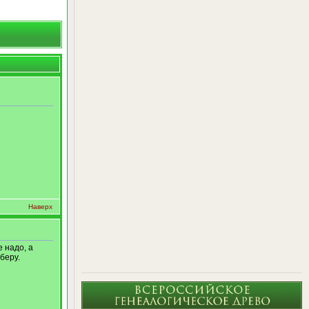
Наверх
 надо, а
беру.