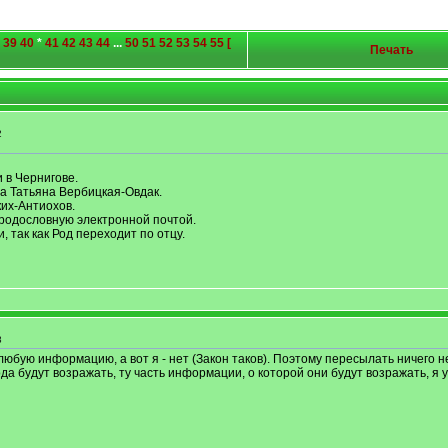
39
40
*
41
42
43
44
...
50
51
52
53
54
55
[
Печать
2
и в Чернигове.
а Татьяна Вербицкая-Овдак.
их-Антиохов.
родословную электронной почтой.
, так как Род переходит по отцу.
8
любую информацию, а вот я - нет (Закон таков). Поэтому пересылать ничего не
а будут возражать, ту часть информации, о которой они будут возражать, я у