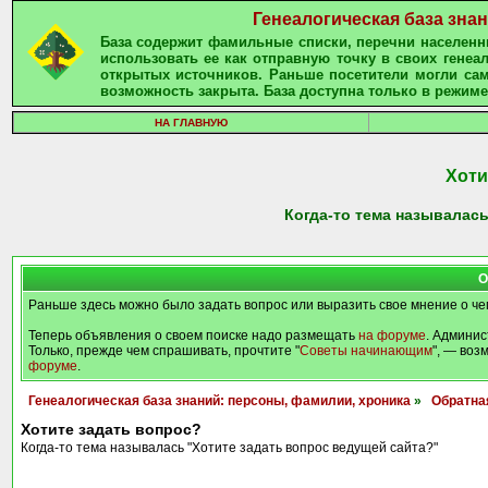
Генеалогическая база зна
База содержит фамильные списки, перечни населенны
использовать ее как отправную точку в своих гене
открытых источников. Раньше посетители могли сам
возможность закрыта. База доступна только в режиме
НА ГЛАВНУЮ
Хоти
Когда-то тема называлась
О
Раньше здесь можно было задать вопрос или выразить свое мнение о че
Теперь объявления о своем поиске надо размещать
на форуме
. Админис
Только, прежде чем спрашивать, прочтите "
Советы начинающим
", — воз
форуме
.
Генеалогическая база знаний: персоны, фамилии, хроника
»
Обратна
Хотите задать вопрос?
Когда-то тема называлась "Хотите задать вопрос ведущей сайта?"