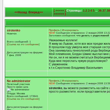
[ <<<<< ]
Страницы:
1
2
3
4
5
...
36
37
38
<<Назад
Вперед>>
>>>>>> ]
sirotenko
Профиль
|
Игнорировать
NEW!
Сообщение отправлено: 2 января 2008 13:2
Новичок
Заголовок сообщения:
что делать с родословной
Уважаемые коллеги!
Всего сообщений: 1
Я живу во Львове, хотя все мои предки жил
[Ссылка на это сообщение]
В прошлом году умерла моя старшая сестр
Она занималась генеологией рода Вербицк
Дата регистрации на форуме:
Мой племянник, Богдан Шмикс выслал мне 
7 фев. 2006
Ни он, ни я не можем считаться Вербицкими
Куда мне переслать чужую родословную?
С уважением.
к.т.н.Сиротенко Владимир Васильевич
Ne administrator
Профиль
|
Игнорировать
NEW!
Сообщение отправлено: 2 января 2008 13:5
Почетный участник
Просто мимо шла
sirotenko
, вы можете разместить на сайте 
просто разместите. если представители род
Откуда: Москва
Всего сообщений: 173941
[Ссылка на это сообщение]
Дата регистрации на форуме:
Нет