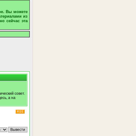
ое. Вы можете
атериалами из
но сейчас эта
ический совет.
есь, а на