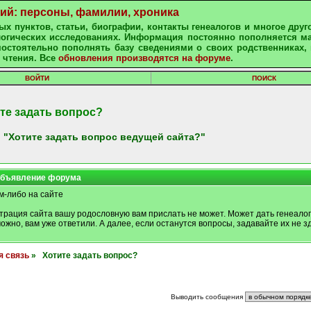
ний: персоны, фамилии, хроника
х пунктов, статьи, биографии, контакты генеалогов и многое друг
алогических исследованиях. Информация постоянно пополняется м
остоятельно пополнять базу сведениями о своих родственниках, 
 чтения. Все
обновления производятся на форуме
.
ВОЙТИ
ПОИСК
те задать вопрос?
 "Хотите задать вопрос ведущей сайта?"
бъявление форума
м-либо на сайте
трация сайта вашу родословную вам прислать не может. Может дать генеалог
можно, вам уже ответили. А далее, если останутся вопросы, задавайте их не зд
я связь
» Хотите задать вопрос?
Выводить сообщения