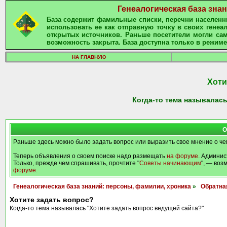
Генеалогическая база зна
База содержит фамильные списки, перечни населенны
использовать ее как отправную точку в своих гене
открытых источников. Раньше посетители могли сам
возможность закрыта. База доступна только в режиме
НА ГЛАВНУЮ
Хоти
Когда-то тема называлась
О
Раньше здесь можно было задать вопрос или выразить свое мнение о че
Теперь объявления о своем поиске надо размещать
на форуме
. Админис
Только, прежде чем спрашивать, прочтите "
Советы начинающим
", — воз
форуме
.
Генеалогическая база знаний: персоны, фамилии, хроника
»
Обратна
Хотите задать вопрос?
Когда-то тема называлась "Хотите задать вопрос ведущей сайта?"