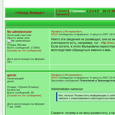
[ <<<<< ]
Страницы:
1
2
3
4
5
...
26
27
28
<<Назад
Вперед>>
>>>>>> ]
Ne administrator
Профиль
|
Игнорировать
NEW!
Сообщение отправлено: 4 августа 2007 18:4
Почетный участник
Просто мимо шла
Никто эти сведения не размещал, они из кн
в интернете есть, например, тут -
http://mo
Откуда: Москва
Если хотите, я этого Фальковича переотпр
Всего сообщений: 173941
впоследствии обращаться именно к вам...
[Ссылка на это сообщение]
Дата регистрации на форуме:
Нет
gorvic
Профиль
|
Игнорировать
NEW!
Сообщение отправлено: 6 августа 2007 22:0
Начинающий
Заголовок сообщения:
Генеалогия и Законодател
gorvic
Откуда: г.Гурьев (Атырау),
Administrator написал:
Казахстан
Всего сообщений: 30
[q]
[Ссылка на это сообщение]
Нет, нельзя. Разместить информацию о себе
связано с изменившимся законодательством
[/q]
Дата регистрации на форуме:
7 авг. 2006
Скажите, почему я не могу разместить, к 