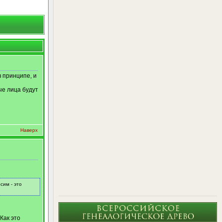
в принципе, и
ые лица будут
Наверх
сим - это
Как это