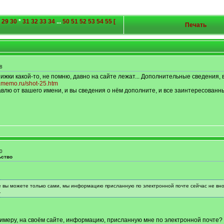
29
30
*
31
32
33
34
...
50
51
52
53
54
55
[
Печать
8
ижки какой-то, не помню, давно на сайте лежат... Дополнительные сведения, 
s.memo.ru/shot-25.htm
авлю от вашего имени, и вы сведения о нём дополните, и все заинтересованн
0
ьство
 вы можете только сами, мы информацию присланную по электронной почте сейчас не вно
.
примеру, на своём сайте, информацию, присланную мне по электронной почте? 