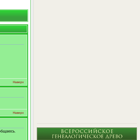
Наверх
Наверх
 общаюсь.