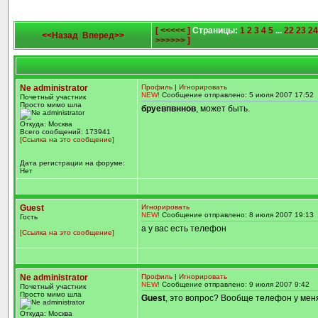
[ <<<<< ]
Страницы:
1
2
3
4
5
...
22
23
24
<<Назад
Вперед>>
>>>>>> ]
Ne administrator
Профиль
|
Игнорировать
NEW!
Сообщение отправлено: 5 июля 2007 17:52
Почетный участник
Просто мимо шла
бруевпвннов
, может быть.
Откуда: Москва
Всего сообщений: 173941
[Ссылка на это сообщение]
Дата регистрации на форуме:
Нет
Guest
Игнорировать
NEW!
Сообщение отправлено: 8 июля 2007 19:13
Гость
а у вас есть телефон
[Ссылка на это сообщение]
Ne administrator
Профиль
|
Игнорировать
NEW!
Сообщение отправлено: 9 июля 2007 9:42
Почетный участник
Просто мимо шла
Guest
, это вопрос? Вообще телефон у меня
Откуда: Москва