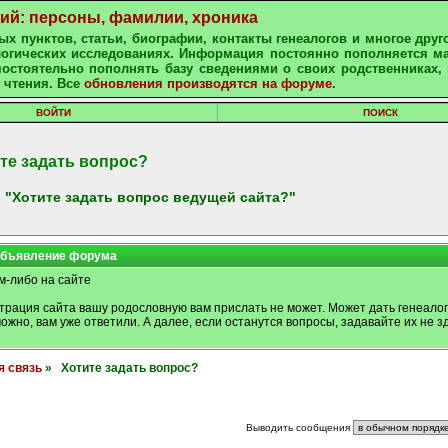
ний: персоны, фамилии, хроника
х пунктов, статьи, биографии, контакты генеалогов и многое друг
алогических исследованиях. Информация постоянно пополняется м
остоятельно пополнять базу сведениями о своих родственниках, 
 чтения. Все
обновления производятся на форуме
.
ВОЙТИ
ПОИСК
те задать вопрос?
 "Хотите задать вопрос ведущей сайта?"
бъявление форума
м-либо на сайте
трация сайта вашу родословную вам прислать не может. Может дать генеалог
можно, вам уже ответили. А далее, если останутся вопросы, задавайте их не зд
я связь
» Хотите задать вопрос?
Выводить сообщения