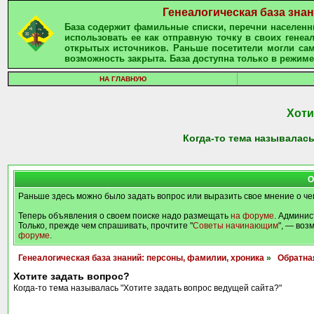
Генеалогическая база зна
База содержит фамильные списки, перечни населенны
использовать ее как отправную точку в своих гене
открытых источников. Раньше посетители могли сам
возможность закрыта. База доступна только в режиме
НА ГЛАВНУЮ
Хоти
Когда-то тема называлась
О
Раньше здесь можно было задать вопрос или выразить свое мнение о че
Теперь объявления о своем поиске надо размещать
на форуме
. Админис
Только, прежде чем спрашивать, прочтите "
Советы начинающим
", — воз
форуме
.
Генеалогическая база знаний: персоны, фамилии, хроника
»
Обратна
Хотите задать вопрос?
Когда-то тема называлась "Хотите задать вопрос ведущей сайта?"