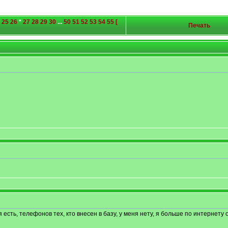
25
26
*
27
28
29
30
...
50
51
52
53
54
55
[
Печать
 есть, телефонов тех, кто внесен в базу, у меня нету, я больше по интернету