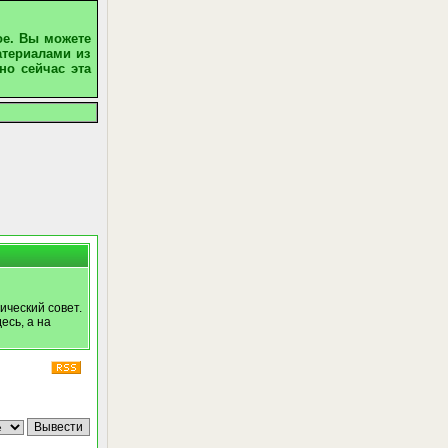
ое. Вы можете
атериалами из
но сейчас эта
ический совет.
есь, а на