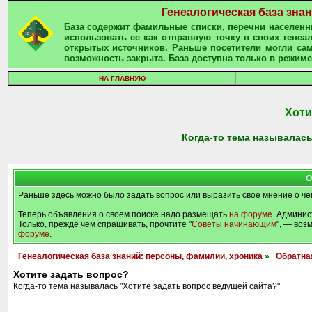
Генеалогическая база зна
База содержит фамильные списки, перечни населенны
использовать ее как отправную точку в своих гене
открытых источников. Раньше посетители могли сам
возможность закрыта. База доступна только в режиме
НА ГЛАВНУЮ
Хоти
Когда-то тема называлась
О
Раньше здесь можно было задать вопрос или выразить свое мнение о че
Теперь объявления о своем поиске надо размещать
на форуме
. Админис
Только, прежде чем спрашивать, прочтите "
Советы начинающим
", — воз
форуме
.
Генеалогическая база знаний: персоны, фамилии, хроника
»
Обратна
Хотите задать вопрос?
Когда-то тема называлась "Хотите задать вопрос ведущей сайта?"