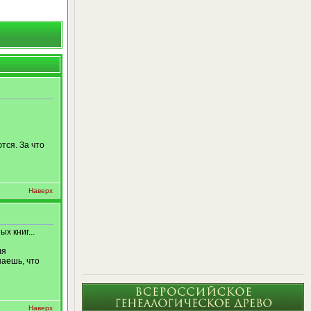
тся. За что
Наверх
х книг...
ля
аешь, что
Наверх