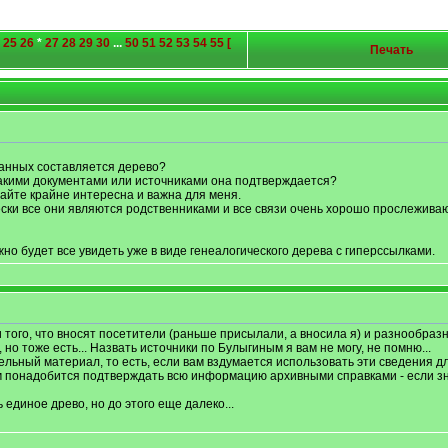
25
26
*
27
28
29
30
...
50
51
52
53
54
55
[
Печать
данных составляется дерево?
акими документами или источниками она подтверждается?
йте крайне интересна и важна для меня.
ски все они являются родственниками и все связи очень хорошо прослеживаю
жно будет все увидеть уже в виде генеалогического дерева с гиперссылками.
 того, что вносят посетители (раньше присылали, а вносила я) и разнообразны
о тоже есть... Назвать источники по Булыгиным я вам не могу, не помню...
тельный материал, то есть, если вам вздумается использовать эти сведения д
 понадобится подтверждать всю информацию архивными справками - если зн
 единое древо, но до этого еще далеко...