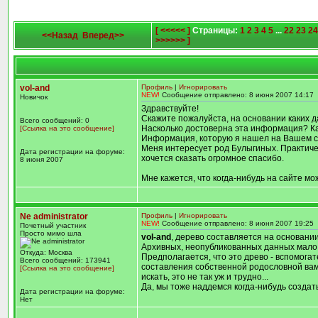
[ <<<<< ]
Страницы:
1
2
3
4
5
...
22
23
24
<<Назад
Вперед>>
>>>>>> ]
vol-and
Профиль
|
Игнорировать
NEW!
Сообщение отправлено: 8 июня 2007 14:17
Новичок
Здравствуйте!
Скажите пожалуйста, на основании каких 
Всего сообщений: 0
Насколько достоверна эта информация? К
[Ссылка на это сообщение]
Информация, которую я нашел на Вашем са
Меня интересует род Булыгиных. Практиче
Дата регистрации на форуме:
хочется сказать огромное спасибо.
8 июня 2007
Мне кажется, что когда-нибудь на сайте мо
Ne administrator
Профиль
|
Игнорировать
NEW!
Сообщение отправлено: 8 июня 2007 19:25
Почетный участник
Просто мимо шла
vol-and
, дерево составляется на основании
Архивных, неопубликованных данных мало, н
Откуда: Москва
Предполагается, что это древо - вспомога
Всего сообщений: 173941
составления собственной родословной вам
[Ссылка на это сообщение]
искать, это не так уж и трудно...
Да, мы тоже наддемся когда-нибудь создать
Дата регистрации на форуме:
Нет