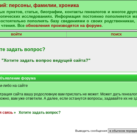
ний: персоны, фамилии, хроника
х пунктов, статьи, биографии, контакты генеалогов и многое друг
алогических исследованиях. Информация постоянно пополняется м
остоятельно пополнять базу сведениями о своих родственниках, 
 чтения. Все
обновления производятся на форуме
.
ВОЙТИ
ПОИСК
те задать вопрос?
 "Хотите задать вопрос ведущей сайта?"
бъявление форума
м-либо на сайте
трация сайта вашу родословную вам прислать не может. Может дать генеалог
можно, вам уже ответили. А далее, если останутся вопросы, задавайте их не зд
я связь
» Хотите задать вопрос?
Выводить сообщения