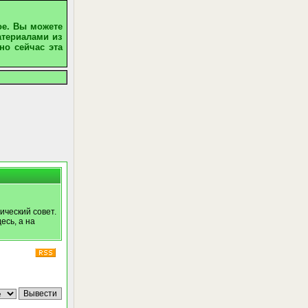
ое. Вы можете
атериалами из
но сейчас эта
ический совет.
есь, а на