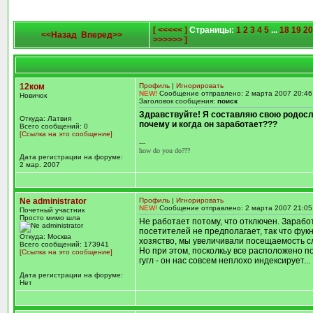
[ <<<<< ]
Страницы:
1
2
3
4
5
...
18
19
20
<<Назад
Вперед>>
>>>>>> ]
12ком
Профиль
|
Игнорировать
NEW!
Сообщение отправлено: 2 марта 2007 20:46
Новичок
Заголовок сообщения:
поиск
Здравствуйте! Я составляю свою родосло
Откуда: Латвия
почему и когда он заработает???
Всего сообщений: 0
[Ссылка на это сообщение]
---
how do you do???
Дата регистрации на форуме:
2 мар. 2007
Ne administrator
Профиль
|
Игнорировать
NEW!
Сообщение отправлено: 2 марта 2007 21:05
Почетный участник
Просто мимо шла
Не работает потому, что отключен. Заработ
посетителей не предполагает, так что фук
Откуда: Москва
хозяство, мы увеличивали посещаемость сл
Всего сообщений: 173941
Но при этом, посколкьу все расположено п
[Ссылка на это сообщение]
гугл - он нас совсем неплохо индексирует...
Дата регистрации на форуме:
Нет