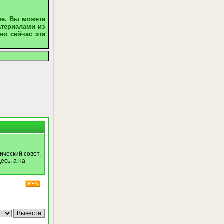
ое. Вы можете
атериалами из
но сейчас эта
ический совет.
есь, а на