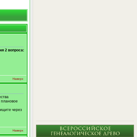
ня 2 вопроса:
Наверх
ества
- плановое
 ищите через
Наверх