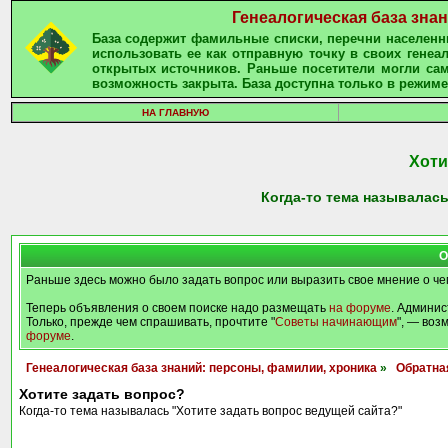
Генеалогическая база зна
База содержит фамильные списки, перечни населенны
использовать ее как отправную точку в своих гене
открытых источников. Раньше посетители могли сам
возможность закрыта. База доступна только в режиме
НА ГЛАВНУЮ
Хоти
Когда-то тема называлась
О
Раньше здесь можно было задать вопрос или выразить свое мнение о че
Теперь объявления о своем поиске надо размещать
на форуме
. Админис
Только, прежде чем спрашивать, прочтите "
Советы начинающим
", — воз
форуме
.
Генеалогическая база знаний: персоны, фамилии, хроника
»
Обратна
Хотите задать вопрос?
Когда-то тема называлась "Хотите задать вопрос ведущей сайта?"