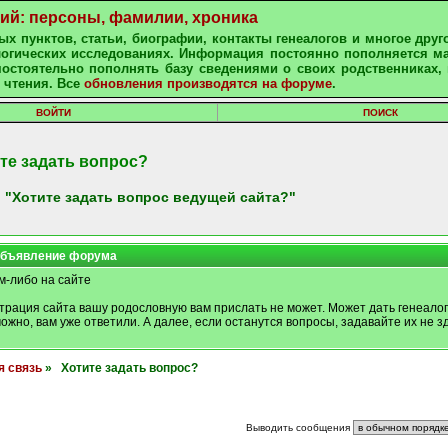
ний: персоны, фамилии, хроника
х пунктов, статьи, биографии, контакты генеалогов и многое друг
алогических исследованиях. Информация постоянно пополняется м
остоятельно пополнять базу сведениями о своих родственниках, 
 чтения. Все
обновления производятся на форуме
.
ВОЙТИ
ПОИСК
те задать вопрос?
 "Хотите задать вопрос ведущей сайта?"
бъявление форума
м-либо на сайте
трация сайта вашу родословную вам прислать не может. Может дать генеалог
можно, вам уже ответили. А далее, если останутся вопросы, задавайте их не зд
я связь
» Хотите задать вопрос?
Выводить сообщения