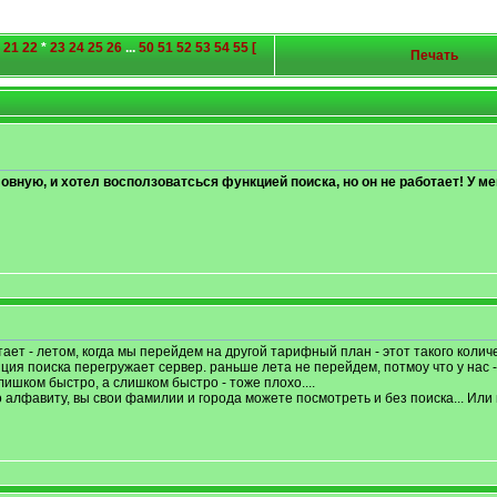
21
22
*
23
24
25
26
...
50
51
52
53
54
55
[
Печать
вную, и хотел восползоватсься функцией поиска, но он не работает! У ме
ает - летом, когда мы перейдем на другой тарифный план - этот такого колич
нция поиска перегружает сервер. раньше лета не перейдем, потмоу что у нас 
ишком быстро, а слишком быстро - тоже плохо....
о алфавиту, вы свои фамилии и города можете посмотреть и без поиска... Или