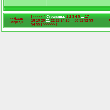
[ <<<<< ]
Страницы:
1
2
3
4
5
...
17
<<Назад
18
19
20
21
22
23
24
25
...
50
51
52
53
Вперед>>
54
55
[ >>>>>> ]