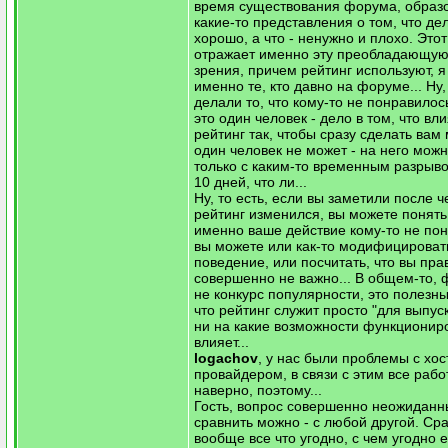
время существования форума, образ
какие-то представления о том, что де
хорошо, а что - ненужно и плохо. Этот
отражает именно эту преобладающую
зрения, причем рейтинг используют, 
именно те, кто давно на форуме... Ну,
делали то, что кому-то не понравилос
это один человек - дело в том, что вли
рейтинг так, чтобы сразу сделать вам
один человек не может - на него можн
только с каким-то временным разрыв
10 дней, что ли...
Ну, то есть, если вы заметили после ч
рейтинг изменился, вы можете понять
именно ваше действие кому-то не пон
вы можете или как-то модифицироват
поведение, или посчитать, что вы прав
совершенно не важно... В общем-то, 
не конкурс популярности, это полезны
что рейтинг служит просто "для выпус
ни на какие возможности функционир
влияет...
logachov
, у нас были проблемы с хос
провайдером, в связи с этим все рабо
наверно, поэтому...
Гость, вопрос совершенно неожиданн
сравнить можно - с любой другой. Ср
вообще все что угодно, с чем угодно е