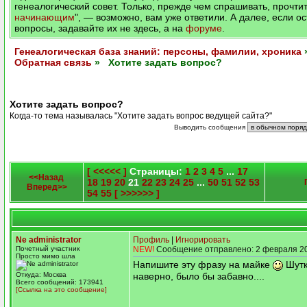
генеалогический совет. Только, прежде чем спрашивать, прочтит
начинающим
", — возможно, вам уже ответили. А далее, если о
вопросы, задавайте их не здесь, а на
форуме
.
Генеалогическая база знаний: персоны, фамилии, хроника
Обратная связь
» Хотите задать вопрос?
Хотите задать вопрос?
Когда-то тема называлась "Хотите задать вопрос ведущей сайта?"
Выводить сообщения
[ <<<<< ]
Страницы:
1
2
3
4
5
...
17
<<Назад
18
19
20
21
22
23
24
25
...
50
51
52
53
Вперед>>
54
55
[ >>>>>> ]
Ne administrator
Профиль
|
Игнорировать
Почетный участник
NEW!
Сообщение отправлено: 2 февраля 20
Просто мимо шла
Напишите эту фразу на майке
Шутка
наверно, было бы забавно....
Откуда: Москва
Всего сообщений: 173941
[Ссылка на это сообщение]