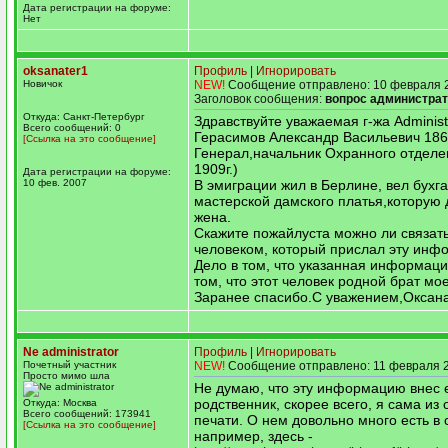
Дата регистрации на форуме:
Нет
oksanater1
Профиль
|
Игнорировать
Новичок
NEW!
Сообщение отправлено: 10 февраля 2
Заголовок сообщения:
вопрос администра
Откуда: Санкт-Петербург
Здравствуйте уважаемая г-жа Administr
Всего сообщений: 0
Герасимов Александр Васильевич 186
[Ссылка на это сообщение]
Генерал,начальник Охранного отделе
1909г.)
Дата регистрации на форуме:
10 фев. 2007
В эмиграции жил в Берлине, вел бухг
мастерской дамского платья,которую 
жена.
Скажите пожайлуста можно ли связать
человеком, который прислал эту ин
Дело в том, что указанная информаци
том, что этот человек родной брат мо
Заранее спасибо.С уважением,Оксана
Ne administrator
Профиль
|
Игнорировать
Почетный участник
NEW!
Сообщение отправлено: 11 февраля 2
Просто мимо шла
Не думаю, что эту информацию внес 
родственник, скорее всего, я сама из
Откуда: Москва
Всего сообщений: 173941
печати. О нем довольно много есть в 
[Ссылка на это сообщение]
например, здесь -