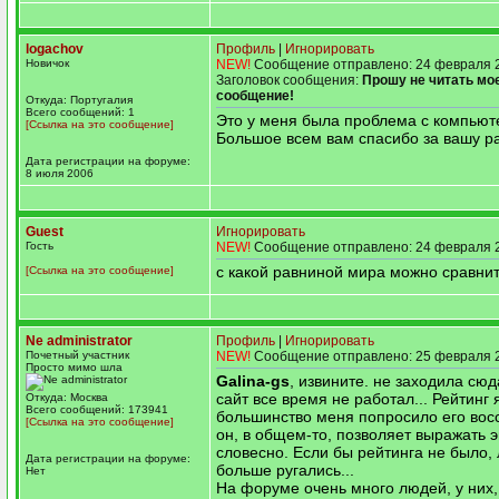
logachov
Профиль
|
Игнорировать
Новичок
NEW!
Сообщение отправлено: 24 февраля 2
Заголовок сообщения:
Прошу не читать м
сообщение!
Откуда: Португалия
Всего сообщений: 1
Это у меня была проблема с компьют
[Ссылка на это сообщение]
Большое всем вам спасибо за вашу ра
Дата регистрации на форуме:
8 июля 2006
Guest
Игнорировать
Гость
NEW!
Сообщение отправлено: 24 февраля 2
с какой равниной мира можно сравни
[Ссылка на это сообщение]
Ne administrator
Профиль
|
Игнорировать
Почетный участник
NEW!
Сообщение отправлено: 25 февраля 2
Просто мимо шла
Galina-gs
, извините. не заходила сюд
сайт все время не работал... Рейтинг 
Откуда: Москва
Всего сообщений: 173941
большинство меня попросило его восс
[Ссылка на это сообщение]
он, в общем-то, позволяет выражать 
словесно. Если бы рейтинга не было,
Дата регистрации на форуме:
больше ругались...
Нет
На форуме очень много людей, у них,