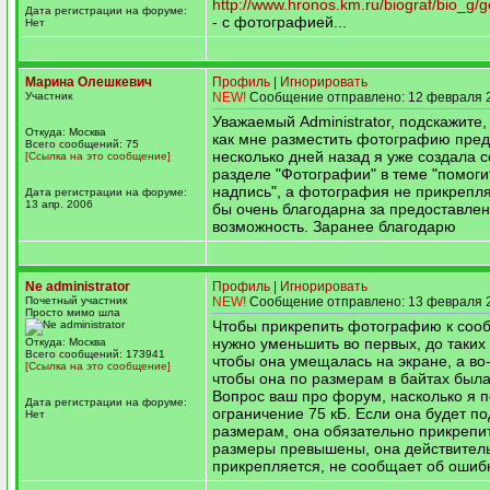
http://www.hronos.km.ru/biograf/bio_g/
Дата регистрации на форуме:
- с фотографией...
Нет
Марина Олешкевич
Профиль
|
Игнорировать
Участник
NEW!
Сообщение отправлено: 12 февраля 2
Уважаемый Administrator, подскажите,
Откуда: Москва
как мне разместить фотографию пред
Всего сообщений: 75
несколько дней назад я уже создала 
[Ссылка на это сообщение]
разделе "Фотографии" в теме "помоги
надпись", а фотография не прикрепля
Дата регистрации на форуме:
13 апр. 2006
бы очень благодарна за предоставле
возможность. Заранее благодарю
Ne administrator
Профиль
|
Игнорировать
Почетный участник
NEW!
Сообщение отправлено: 13 февраля 2
Просто мимо шла
Чтобы прикрепить фотографию к соо
нужно уменьшить во первых, до таких
Откуда: Москва
Всего сообщений: 173941
чтобы она умещалась на экране, а во
[Ссылка на это сообщение]
чтобы она по размерам в байтах был
Вопрос ваш про форум, насколько я 
Дата регистрации на форуме:
ограничение 75 кБ. Если она будет по
Нет
размерам, она обязательно прикрепитс
размеры превышены, она действитель
прикрепляется, не сообщает об ошибк