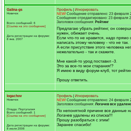
Galina-gs
Профиль
|
Игнорировать
Новичок
NEW!
Сообщение отправлено: 23 февраля 2
Сообщение отредактировано: 23 февраля 2
Заголовок сообщения:
Рейтинг
Всего сообщений: 6
[Ссылка на это сообщение]
Предлагаю убрать рейтинг, он соверш
нужен, обижает очень.
Дата регистрации на форуме:
Если что-то не нравится, надо прямо с
8 янв. 2007
написать этому человеку - что не так.
А если присутствие этого человека не
нежелательно - так и скажите.
Мне какой-то урод поставил -3.
Это за все-то мои старания!?
Я имею в виду форум-клуб, тот рейтин
Прошу ответить.
logachov
Профиль
|
Игнорировать
Новичок
NEW!
Сообщение отправлено: 24 февраля 2
Заголовок сообщения:
Логачев все удалено
Откуда: Португалия
По непонятной причине все данные 
Всего сообщений: 1
Логачев удалены из списка!!!
[Ссылка на это сообщение]
Прошу разобраться с этим!
Заранее спасибо!
Дата регистрации на форуме:
8 июля 2006