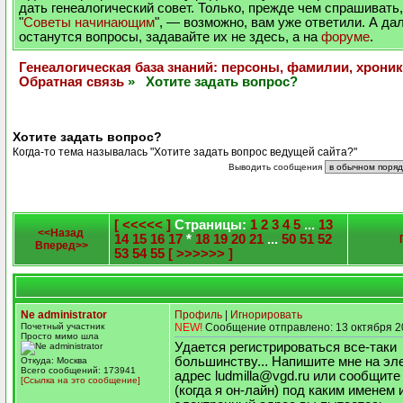
дать генеалогический совет. Только, прежде чем спрашивать,
"
Советы начинающим
", — возможно, вам уже ответили. А да
останутся вопросы, задавайте их не здесь, а на
форуме
.
Генеалогическая база знаний: персоны, фамилии, хроник
Обратная связь
» Хотите задать вопрос?
Хотите задать вопрос?
Когда-то тема называлась "Хотите задать вопрос ведущей сайта?"
Выводить сообщения
[ <<<<< ]
Страницы:
1
2
3
4
5
...
13
<<Назад
14
15
16
17
*
18
19
20
21
...
50
51
52
Вперед>>
53
54
55
[ >>>>>> ]
Ne administrator
Профиль
|
Игнорировать
Почетный участник
NEW!
Сообщение отправлено: 13 октября 2
Просто мимо шла
Удается регистрироваться все-таки
большинству... Напишите мне на эл
Откуда: Москва
Всего сообщений: 173941
адрес ludmilla@vgd.ru или сообщите
[Ссылка на это сообщение]
(когда я он-лайн) под каким именем 