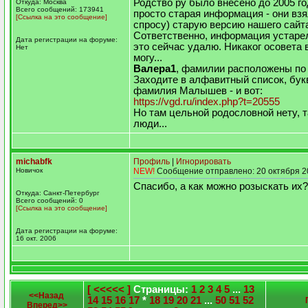
Родство ру было внесено до 2005 го
Откуда: Москва
Всего сообщений: 173941
просто старая информация - они взя
[Ссылка на это сообщение]
спросу) старую версию нашего сайта
Сответственно, информация устарел
Дата регистрации на форуме:
это сейчас удалю. Никаког осовета 
Нет
могу...
Валера1
, фамилии расположены по 
Заходите в алфавитный список, бук
фамилия Малышев - и вот:
https://vgd.ru/index.php?t=20555
Но там цельной родословной нету, 
люди...
michabfk
Профиль
|
Игнорировать
Новичок
NEW!
Сообщение отправлено: 20 октября 2
Спасибо, а как можно розыскать их?
Откуда: Санкт-Петербург
Всего сообщений: 0
[Ссылка на это сообщение]
Дата регистрации на форуме:
16 окт. 2006
[ <<<<< ]
Страницы:
1
2
3
4
5
...
13
<<Назад
14
15
16
17
*
18
19
20
21
...
50
51
52
Вперед>>