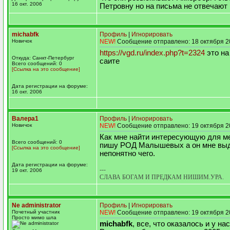
16 окт. 2006
Петровну но на письма не отвечают
michabfk
Профиль
|
Игнорировать
Новичок
NEW!
Сообщение отправлено: 18 октября 2
https://vgd.ru/index.php?t=2324
это на
Откуда: Санкт-Петербург
саите
Всего сообщений: 0
[Ссылка на это сообщение]
Дата регистрации на форуме:
16 окт. 2006
Валера1
Профиль
|
Игнорировать
Новичок
NEW!
Сообщение отправлено: 19 октября 2
Как мне найти интересующую для м
Всего сообщений: 0
пишу РОД Малышевых а он мне выд
[Ссылка на это сообщение]
непонятно чего.
Дата регистрации на форуме:
---
19 окт. 2006
СЛАВА БОГАМ И ПРЕДКАМ НИШИМ.УРА.
Ne administrator
Профиль
|
Игнорировать
Почетный участник
NEW!
Сообщение отправлено: 19 октября 2
Просто мимо шла
michabfk
, все, что оказалось и у нас