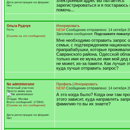
электронный адрес вы пытаетесь
Дата регистрации на форуме:
зарегистрироваться и я постараюсь
Нет
помочь...
Ольга Рудчук
Игнорировать
Гость
NEW!
Сообщение отправлено: 14 октября 2
Заголовок сообщения:
Подскажите пожалу
[Ссылка на это сообщение]
Мне необходимо отправить запрос о
семьи, с подтверждением национал
прапрабабушки, которые проживали 
Савранского района, Одесской обла
только имя ее мужа,ее имя мой дед
не может, из-за памяти. Как лучше э
куда лучше отправить запрос?
Ne administrator
Профиль
|
Игнорировать
Почетный участник
NEW!
Сообщение отправлено: 14 октября 2
Просто мимо шла
А это когда было? Когда они там пр
этого зависит, куда направлять запро
Откуда: Москва
Всего сообщений: 173941
фамилию-то вы их знаете?
[Ссылка на это сообщение]
Дата регистрации на форуме:
Нет