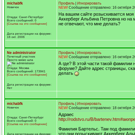
michabfk
Профиль
|
Игнорировать
Новичок
NEW!
Сообщение отправлено: 16 октября 2
На вашем сайте розыскивается моя
Откуда: Санкт-Петербург
Аккерберг Альбина Петровна но на 
Всего сообщений: 0
не отвечают, что мне делать?
[Ссылка на это сообщение]
Дата регистрации на форуме:
16 окт. 2006
Ne administrator
Профиль
|
Игнорировать
Почетный участник
NEW!
Сообщение отправлено: 16 октября 2
Просто мимо шла
А где? В этой части такой фамилии н
форуме? Дайте адрес страницы, ска
Откуда: Москва
Всего сообщений: 173941
делать
[Ссылка на это сообщение]
Дата регистрации на форуме:
Нет
michabfk
Профиль
|
Игнорировать
Новичок
NEW!
Сообщение отправлено: 18 октября 2
Адраес
Откуда: Санкт-Петербург
http://rodstvo.ru/B/bartenev.htm#аюп
Всего сообщений: 0
[Ссылка на это сообщение]
Фамилия Бартельс. Там под фамили
что они розыскивают Аккерберг Аль
Дата регистрации на форуме: