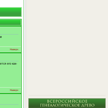
им
Наверх
ется его как-
Наверх