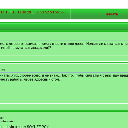
14
15
*
16
17
18
19
...
50
51
52
53
54
55
[
Печать
е, с которого, возможно, смогу внести в свое древо. Нельзя ли связаться с н
 (чтоб не мучаться догадками)?
1:55
ты. я их, скорее всего, и не знаю... Так что, чтобы связаться с ним, вам прид
месту работы, через адресный стол...
:07
informatsii
a ne bylo u nas v SOYUZE PC)!