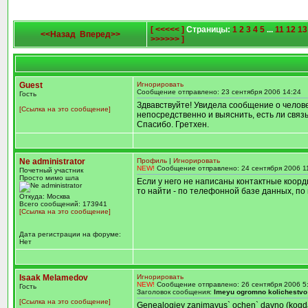
[ <<<<< ]
Страницы:
1
2
3
4
5
...
11
12
13
<<Назад
Вперед>>
>>>>>> ]
Guest
Игнорировать
Сообщение отправлено: 23 сентября 2006 14:24
Гость
Здвавствуйте! Увидела сообщение о человек
[Ссылка на это сообщение]
непосредственно и выяснить, есть ли связь
Спасибо. Гретхен.
Ne administrator
Профиль
|
Игнорировать
NEW!
Сообщение отправлено: 24 сентября 2006 1
Почетный участник
Просто мимо шла
Если у него не написаны контактные координа
то найти - по телефонной базе данных, по 
Откуда: Москва
Всего сообщений: 173941
[Ссылка на это сообщение]
Дата регистрации на форуме:
Нет
Isaak Melamedov
Игнорировать
NEW!
Сообщение отправлено: 26 сентября 2006 5
Гость
Заголовок сообщения:
Imeyu ogromno kolichestvo 
[Ссылка на это сообщение]
Genealogiey zanimayus` ochen` davno (kogd