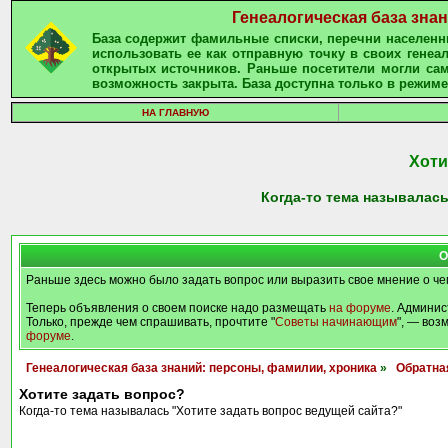
Генеалогическая база зна
База содержит фамильные списки, перечни населенны
использовать ее как отправную точку в своих гене
открытых источников. Раньше посетители могли сам
возможность закрыта. База доступна только в режиме
НА ГЛАВНУЮ
Хоти
Когда-то тема называлась
О
Раньше здесь можно было задать вопрос или выразить свое мнение о че
Теперь объявления о своем поиске надо размещать
на форуме
. Админис
Только, прежде чем спрашивать, прочтите "
Советы начинающим
", — воз
форуме
.
Генеалогическая база знаний: персоны, фамилии, хроника
»
Обратна
Хотите задать вопрос?
Когда-то тема называлась "Хотите задать вопрос ведущей сайта?"