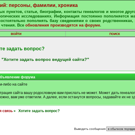
ний: персоны, фамилии, хроника
х пунктов, статьи, биографии, контакты генеалогов и многое друг
алогических исследованиях. Информация постоянно пополняется м
остоятельно пополнять базу сведениями о своих родственниках, 
 чтения. Все
обновления производятся на форуме
.
ВОЙТИ
ПОИСК
те задать вопрос?
 "Хотите задать вопрос ведущей сайта?"
бъявление форума
м-либо на сайте
трация сайта вашу родословную вам прислать не может. Может дать генеалог
можно, вам уже ответили. А далее, если останутся вопросы, задавайте их не зд
я связь
» Хотите задать вопрос?
Выводить сообщения