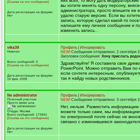
них всех, то могу дать модераторские
[Ссылка на это сообщение]
вы хотите менять одну персону, внес
администратора, просто впишите ее е
Дата регистрации на форуме:
удалю старую версию. Если вы хотит
Нет
запись, которую сделал какой-то посе
напишите ему личное сообщение и п
изменить запись...
vika39
Профиль
|
Игнорировать
Новичок
NEW!
Сообщение отправлено: 2 сентября 2
Заголовок сообщения:
Хочу прислать род
Всего сообщений: 0
Здравствуйте! Я составила свое древо
[Ссылка на это сообщение]
PowerPoint. Можно отправить Вам по e
если сочтете интересным, опубликует
Дата регистрации на форуме:
так я найду новых родственников.
10 фев. 2006
Ne administrator
Профиль
|
Игнорировать
Почетный участник
NEW!
Сообщение отправлено: 3 сентября 2
Просто мимо шла
Нет, нельзя. Разместить информацию 
можете только сами, мы информаци
Откуда: Москва
Всего сообщений: 173941
по электронной почте сейчас не вноси
[Ссылка на это сообщение]
связано с изменившимся законодател
Дата регистрации на форуме:
Нет