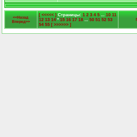
[ <<<<< ]
Страницы:
1
2
3
4
5
...
10
11
<<Назад
12
13
14
*
15
16
17
18
...
50
51
52
53
Вперед>>
54
55
[ >>>>>> ]