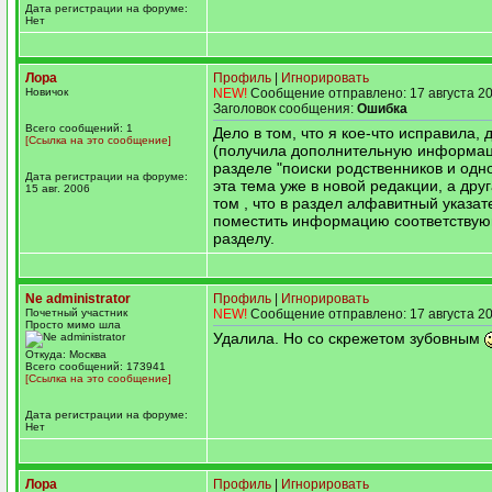
Дата регистрации на форуме:
Нет
Лора
Профиль
|
Игнорировать
Новичок
NEW!
Сообщение отправлено: 17 августа 20
Заголовок сообщения:
Ошибка
Всего сообщений: 1
Дело в том, что я кое-что исправила,
[Ссылка на это сообщение]
(получила дополнительную информац
разделе "поиски родственников и од
Дата регистрации на форуме:
эта тема уже в новой редакции, а дру
15 авг. 2006
том , что в раздел алфавитный указат
поместить информацию соответствую
разделу.
Ne administrator
Профиль
|
Игнорировать
Почетный участник
NEW!
Сообщение отправлено: 17 августа 20
Просто мимо шла
Удалила. Но со скрежетом зубовным
Откуда: Москва
Всего сообщений: 173941
[Ссылка на это сообщение]
Дата регистрации на форуме:
Нет
Лора
Профиль
|
Игнорировать