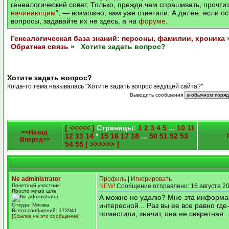
генеалогический совет. Только, прежде чем спрашивать, прочтит
начинающим
", — возможно, вам уже ответили. А далее, если о
вопросы, задавайте их не здесь, а на
форуме
.
Генеалогическая база знаний: персоны, фамилии, хроника
Обратная связь
» Хотите задать вопрос?
Хотите задать вопрос?
Когда-то тема называлась "Хотите задать вопрос ведущей сайта?"
Выводить сообщения
[ <<<<< ]
Страницы:
1
2
3
4
5
...
10
11
<<Назад
12
13
14
*
15
16
17
18
...
50
51
52
53
Вперед>>
54
55
[ >>>>>> ]
Ne administrator
Профиль
|
Игнорировать
Почетный участник
NEW!
Сообщение отправлено: 16 августа 20
Просто мимо шла
А можно не удалю? Мне эта информа
интересной... Раз вы ее все равно где
Откуда: Москва
Всего сообщений: 173941
поместили, значит, она не секретная..
[Ссылка на это сообщение]