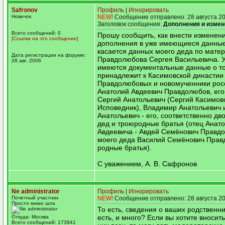
Safronov
Профиль
|
Игнорировать
Новичок
NEW!
Сообщение отправлено: 28 августа 20
Заголовок сообщения:
Дополнения и измен
Всего сообщений: 0
Прошу сообщить, как внести изменен
[Ссылка на это сообщение]
дополнения в уже имеющиеся данные
касается данных моего деда по мате
Дата регистрации на форуме:
Правдолюбова Сергея Васильевича. 
28 авг. 2006
имеются документальные данные о то
принадлежит к Касимовской династии
Правдолюбовых и новомученники рос
Анатолий Авдеевич Правдолюбов, его
Сергий Анатольевич (Сергий Касимов
Исповедник), Владимир Анатольевич 
Анатольевич - его, соответственно д
дед и троюродные братья (отец Анат
Авдеевича - Авдей Семёнович Правдо
моего деда Василий Семёнович Прав
родные братья).
С уважением, А. В. Сафронов
Ne administrator
Профиль
|
Игнорировать
Почетный участник
NEW!
Сообщение отправлено: 28 августа 20
Просто мимо шла
То есть, сведения о ваших родственни
есть, и много? Если вы хотите вносит
Откуда: Москва
Всего сообщений: 173941