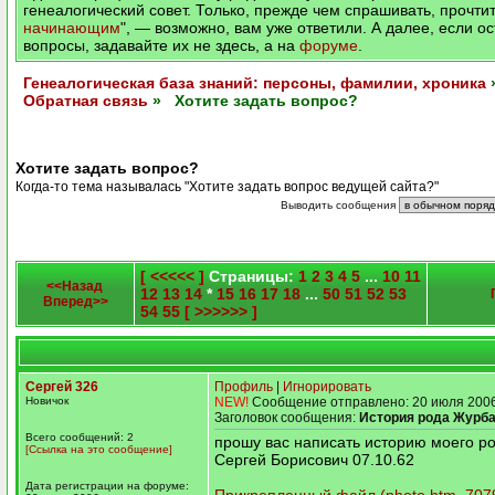
генеалогический совет. Только, прежде чем спрашивать, прочтит
начинающим
", — возможно, вам уже ответили. А далее, если о
вопросы, задавайте их не здесь, а на
форуме
.
Генеалогическая база знаний: персоны, фамилии, хроника
Обратная связь
» Хотите задать вопрос?
Хотите задать вопрос?
Когда-то тема называлась "Хотите задать вопрос ведущей сайта?"
Выводить сообщения
[ <<<<< ]
Страницы:
1
2
3
4
5
...
10
11
<<Назад
12
13
14
*
15
16
17
18
...
50
51
52
53
Вперед>>
54
55
[ >>>>>> ]
Сергей 326
Профиль
|
Игнорировать
Новичок
NEW!
Сообщение отправлено: 20 июля 2006
Заголовок сообщения:
История рода Журб
Всего сообщений: 2
прошу вас написать историю моего р
[Ссылка на это сообщение]
Сергей Борисович 07.10.62
Дата регистрации на форуме: