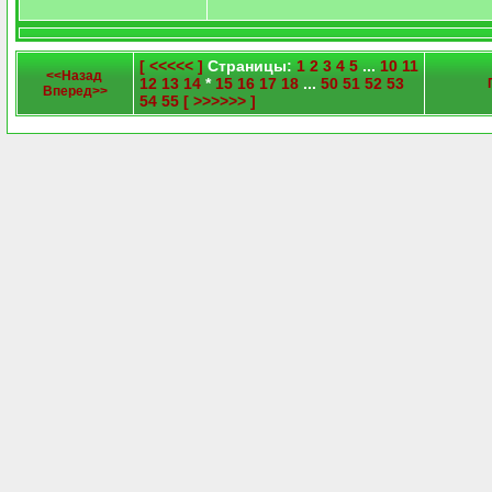
[ <<<<< ]
Страницы:
1
2
3
4
5
...
10
11
<<Назад
12
13
14
*
15
16
17
18
...
50
51
52
53
Вперед>>
54
55
[ >>>>>> ]