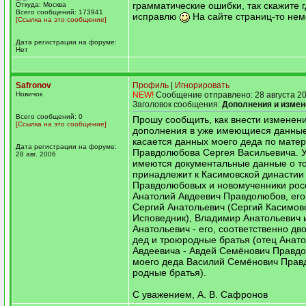
грамматические ошибки, так скажите г
Откуда: Москва
Всего сообщений: 173941
исправлю
На сайте страниц-то неме
[Ссылка на это сообщение]
Дата регистрации на форуме:
Нет
Safronov
Профиль
|
Игнорировать
Новичок
NEW!
Сообщение отправлено: 28 августа 20
Заголовок сообщения:
Дополнения и измен
Всего сообщений: 0
Прошу сообщить, как внести изменен
[Ссылка на это сообщение]
дополнения в уже имеющиеся данные
касается данных моего деда по мате
Дата регистрации на форуме:
Правдолюбова Сергея Васильевича. 
28 авг. 2006
имеются документальные данные о то
принадлежит к Касимовской династии
Правдолюбовых и новомученники рос
Анатолий Авдеевич Правдолюбов, его
Сергий Анатольевич (Сергий Касимов
Исповедник), Владимир Анатольевич 
Анатольевич - его, соответственно д
дед и троюродные братья (отец Анат
Авдеевича - Авдей Семёнович Правдо
моего деда Василий Семёнович Прав
родные братья).
С уважением, А. В. Сафронов