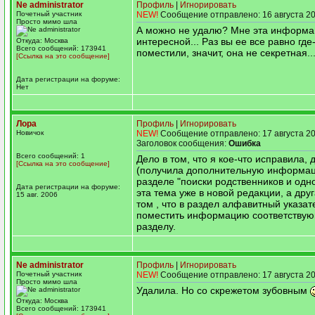
Ne administrator
Профиль
|
Игнорировать
Почетный участник
NEW!
Сообщение отправлено: 16 августа 20
Просто мимо шла
А можно не удалю? Мне эта информа
интересной... Раз вы ее все равно где
Откуда: Москва
Всего сообщений: 173941
поместили, значит, она не секретная..
[Ссылка на это сообщение]
Дата регистрации на форуме:
Нет
Лора
Профиль
|
Игнорировать
Новичок
NEW!
Сообщение отправлено: 17 августа 20
Заголовок сообщения:
Ошибка
Всего сообщений: 1
Дело в том, что я кое-что исправила,
[Ссылка на это сообщение]
(получила дополнительную информац
разделе "поиски родственников и од
Дата регистрации на форуме:
эта тема уже в новой редакции, а дру
15 авг. 2006
том , что в раздел алфавитный указат
поместить информацию соответствую
разделу.
Ne administrator
Профиль
|
Игнорировать
Почетный участник
NEW!
Сообщение отправлено: 17 августа 20
Просто мимо шла
Удалила. Но со скрежетом зубовным
Откуда: Москва
Всего сообщений: 173941