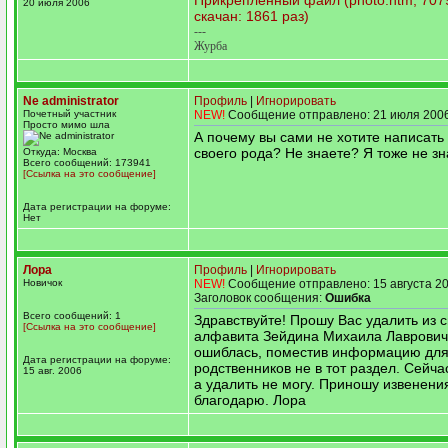
Прикрепленный файл (photo.htm, 7079
20 июля 2006
скачан: 1861 раз)
---
Журба
Ne administrator
Профиль
|
Игнорировать
Почетный участник
NEW!
Сообщение отправлено: 21 июля 2006
Просто мимо шла
А почему вы сами не хотите написать
своего рода? Не знаете? Я тоже не зн
Откуда: Москва
Всего сообщений: 173941
[Ссылка на это сообщение]
Дата регистрации на форуме:
Нет
Лора
Профиль
|
Игнорировать
Новичок
NEW!
Сообщение отправлено: 15 августа 20
Заголовок сообщения:
Ошибка
Всего сообщений: 1
Здравствуйте! Прошу Вас удалить из 
[Ссылка на это сообщение]
алфавита Зейдина Михаила Лаврович
ошиблась, поместив информацию для
Дата регистрации на форуме:
родственников не в тот раздел. Сейча
15 авг. 2006
а удалить не могу. Приношу извенени
благодарю. Лора