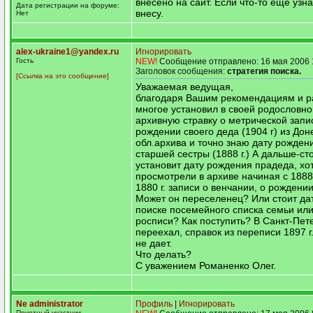
внесено на сайт. Если что-то еще узн
Дата регистрации на форуме:
внесу.
Нет
alex-ukraine1@yandex.ru
Игнорировать
Гость
NEW!
Сообщение отправлено: 16 мая 2006 
Заголовок сообщения:
стратегия поиска.
[Ссылка на это сообщение]
Уважаемая ведущая,
благодаря Вашим рекомендациям и р
многое установил в своей родословн
архивную стравку о метрической запи
рождении своего деда (1904 г) из Дон
обл.архива и точно знаю дату рожден
старшей сестры (1888 г.) А дальше-ст
установит дату рождения прадеда, хо
просмотрели в архиве начиная с 1888г
1880 г. записи о венчании, о рождении 
Может он переселенец? Или стоит дат
поиске посемейного списка семьи ил
росписи? Как поступить? В Санкт-Пет
переехал, справок из переписи 1897 г
не дает.
Что делать?
С уважением Романенко Олег.
Ne administrator
Профиль
|
Игнорировать
Почетный участник