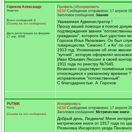
Горохов Александр
Профиль
|
Игнорировать
Новичок
NEW!
Сообщение отправлено: 17 апреля 20
Заголовок сообщения:
Звание
Всего сообщений: 0
Уважаемая Администратор !
[Ссылка на это сообщение]
Прошу вашей помощи в поиске докум
подтверждения звания "потомственн
Дата регистрации на форуме:
гражданин", которого был удостоен м
17 апр. 2006
Горохов Илья Яковлевич. Он был сл
товарищества "Симоно Г. и Ко" по со
1913 год. Упоминание об этом звании
"купчей", которую оформлял московск
Иван Юльевич Лессинг в своей конторе
1911 года по реестру №7645.
Возможно существуют поимённые спи
относящиеся к указанному времени ?
исправлением "потомственный"
С благодарностью. А. Горохов
PUTNIK
Игнорировать
Гость
NEW!
Сообщение отправлено: 17 апреля 20
Заголовок сообщения:
Метрические книги
[Ссылка на это сообщение]
Добрый день, Людмила! Меня интере
метрические книги от 1917 года по це
Рязановка Инсарского уезда Пензенск