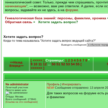
генеалогический совет. Только, прежде чем спрашивать, прочтит
начинающим
", — возможно, вам уже ответили. А далее, если о
вопросы, задавайте их не здесь, а на
форуме
.
Генеалогическая база знаний: персоны, фамилии, хроника
Обратная связь
» Хотите задать вопрос?
Хотите задать вопрос?
Когда-то тема называлась "Хотите задать вопрос ведущей сайта?"
Выводить сообщения
[ <<<<< ]
Страницы:
1
2
3
4
5
6
7
8
*
<<Назад
9
10
11
12
...
50
51
52
53
54
55
[
Вперед>>
>>>>>> ]
Ne administrator
Профиль
|
Игнорировать
Почетный участник
NEW!
Сообщение отправлено: 13 апреля 20
Просто мимо шла
Для таких вопросов на форуме есть 
и фамилии
Откуда: Москва
Всего сообщений: 173941
[Ссылка на это сообщение]