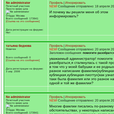
Ne administrator
Профиль
|
Игнорировать
Почетный участник
NEW!
Сообщение отправлено: 18 апреля 20
Просто мимо шла
И почему вы решили меня об этом
информировать?
Откуда: Москва
Всего сообщений: 173941
[Ссылка на это сообщение]
Дата регистрации на форуме:
Нет
татьяна беднова
Профиль
|
Игнорировать
Новичок
NEW!
Сообщение отправлено: 20 апреля 20
Заголовок сообщения:
помогите разобратс
Всего сообщений: 0
уважаемый администратор! помогите
[Ссылка на это сообщение]
разобраться,я сталкнулась с такой п
в том что у моей бабушки и ее родных
Дата регистрации на форуме:
разное написание фамилии(кублицкая
3 апр. 2006
кублицкая,кублицкая-пиоттух)как узнат
таки была фамилия или это разное н
одной и той же фамилии?
Ne administrator
Профиль
|
Игнорировать
Почетный участник
NEW!
Сообщение отправлено: 20 апреля 20
Просто мимо шла
Многие фамлии писались по-разному
обстоятельствах, у некоторых написа
Откуда: Москва
Всего сообщений: 173941