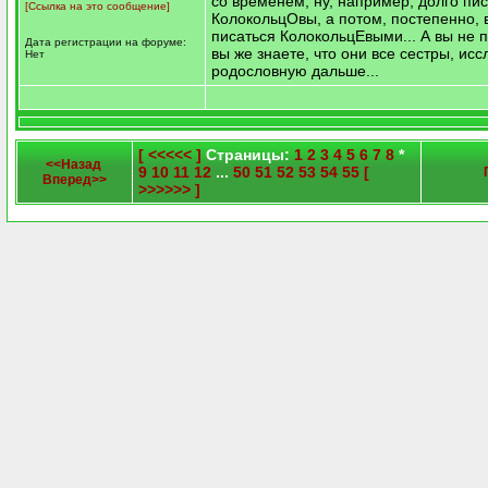
со временем, ну, например, долго пи
[Ссылка на это сообщение]
КолокольцОвы, а потом, постепенно, 
писаться КолокольцЕвыми... А вы не 
Дата регистрации на форуме:
вы же знаете, что они все сестры, исс
Нет
родословную дальше...
[ <<<<< ]
Страницы:
1
2
3
4
5
6
7
8
*
<<Назад
9
10
11
12
...
50
51
52
53
54
55
[
Вперед>>
>>>>>> ]