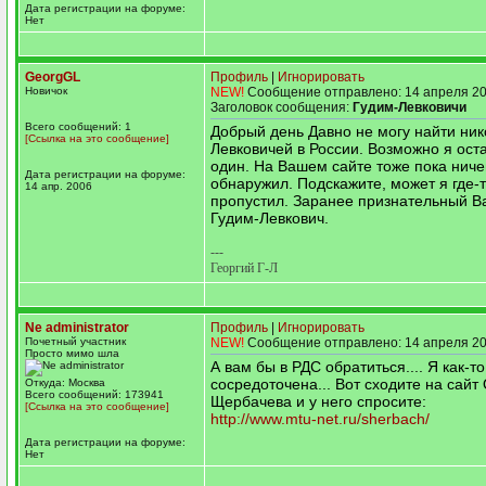
Дата регистрации на форуме:
Нет
GeorgGL
Профиль
|
Игнорировать
Новичок
NEW!
Сообщение отправлено: 14 апреля 20
Заголовок сообщения:
Гудим-Левковичи
Всего сообщений: 1
Добрый день Давно не могу найти ник
[Ссылка на это сообщение]
Левковичей в России. Возможно я ост
один. На Вашем сайте тоже пока ниче
Дата регистрации на форуме:
обнаружил. Подскажите, может я где-т
14 апр. 2006
пропустил. Заранее признательный В
Гудим-Левкович.
---
Георгий Г-Л
Ne administrator
Профиль
|
Игнорировать
Почетный участник
NEW!
Сообщение отправлено: 14 апреля 20
Просто мимо шла
А вам бы в РДС обратиться.... Я как-т
сосредоточена... Вот сходите на сайт
Откуда: Москва
Всего сообщений: 173941
Щербачева и у него спросите:
[Ссылка на это сообщение]
http://www.mtu-net.ru/sherbach/
Дата регистрации на форуме:
Нет