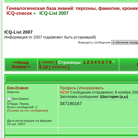
Генеалогическая база знаний: персоны, фамилии, хроник
ICQ-список
» ICQ-List 2007
ICQ-List 2007
Информация от 2007 года(может быть устаревшей)
Выводить сообщения
[ <<<<< ]
Страницы:
1
2
3
4
5
6
7
8
*
<<Назад
Вперед>>
9
10
[ >>>>>> ]
Don-Drakon
Профиль
|
Игнорировать
Новичок
NEW!
Сообщение отправлено: 8 ноября 200
Заголовок сообщения:
Шахторин (а,ы)
347190167
Откуда: Пермь
Всего сообщений: 2
[Ссылка на это сообщение]
Дата регистрации на форуме:
15 окт. 2007