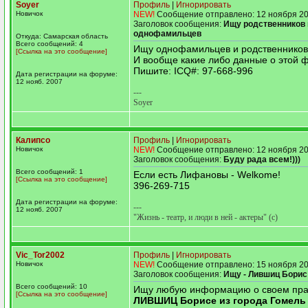
Soyer
Профиль
|
Игнорировать
Новичок
NEW!
Сообщение отправлено: 12 ноября 20
Заголовок сообщения:
Ищу родственников 
однофамильцев
Откуда: Самарская область
Всего сообщений: 4
Ищу однофамильцев и родственнико
[Ссылка на это сообщение]
И вообще какие либо данные о этой 
Пишите: ICQ#: 97-668-996
Дата регистрации на форуме:
12 нояб. 2007
---
Soyer
Калипсо
Профиль
|
Игнорировать
Новичок
NEW!
Сообщение отправлено: 12 ноября 20
Заголовок сообщения:
Буду рада всем!)))
Всего сообщений: 1
Если есть Лифановы - Welkome!
[Ссылка на это сообщение]
396-269-715
Дата регистрации на форуме:
---
12 нояб. 2007
"Жизнь - театр, и люди в ней - актеры" (с)
Vic_Tor2002
Профиль
|
Игнорировать
Новичок
NEW!
Сообщение отправлено: 15 ноября 20
Заголовок сообщения:
Ищу - Лившиц Борис 
Всего сообщений: 10
Ищу любую информацию о своем пр
[Ссылка на это сообщение]
ЛИВШИЦ Борисе из города Гомель