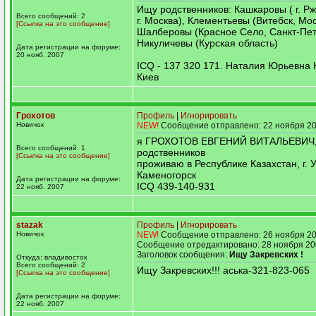
Ищу родственников: Кашкаровы ( г. Рже
Всего сообщений: 2
г. Москва), Клементьевы (Витебск, Мос
[Ссылка на это сообщение]
Шалберовы (Красное Село, Санкт-Пет
Никуличевы (Курская область)
Дата регистрации на форуме:
20 нояб. 2007
ICQ - 137 320 171. Наталия Юрьевна Н
Киев
Грохотов
Профиль
|
Игнорировать
Новичок
NEW!
Сообщение отправлено: 22 ноября 20
я ГРОХОТОВ ЕВГЕНИЙ ВИТАЛЬЕВИЧ,
Всего сообщений: 1
родственников
[Ссылка на это сообщение]
проживаю в Республике Казахстан, г. У
Каменогорск
Дата регистрации на форуме:
ICQ 439-140-931
22 нояб. 2007
stazak
Профиль
|
Игнорировать
Новичок
NEW!
Сообщение отправлено: 26 ноября 20
Сообщение отредактировано: 28 ноября 20
Заголовок сообщения:
Ищу Закревских !
Откуда: владивосток
Всего сообщений: 2
Ищу Закревских!!! аська-321-823-065
[Ссылка на это сообщение]
Дата регистрации на форуме:
22 нояб. 2007