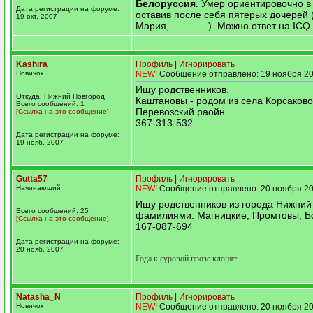
Белоруссия
. Умер ориентировочно в
Дата регистрации на форуме:
оставив после себя пятерых дочерей 
19 окт. 2007
Мария, .............). Можно ответ на IC
Kashira
Профиль
|
Игнорировать
Новичок
NEW!
Сообщение отправлено: 19 ноября 20
Ищу родственников.
Откуда: Нижний Новгород
Каштановы - родом из села Корсаково
Всего сообщений: 1
Перевозский раойн.
[Ссылка на это сообщение]
367-313-532
Дата регистрации на форуме:
19 нояб. 2007
Gutta57
Профиль
|
Игнорировать
Начинающий
NEW!
Сообщение отправлено: 20 ноября 20
Ищу родственников из города Нижний
Всего сообщений: 25
фамилиями: Магницкие, Промтовы, Б
[Ссылка на это сообщение]
167-087-694
Дата регистрации на форуме:
---
20 нояб. 2007
Года к суровой прозе клонят...
Natasha_N
Профиль
|
Игнорировать
Новичок
NEW!
Сообщение отправлено: 20 ноября 20