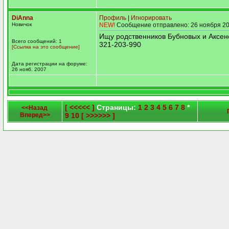
DiAnna
Профиль
|
Игнорировать
Новичок
NEW!
Сообщение отправлено: 26 ноября 20
Ищу родственников Бубновых и Аксен
Всего сообщений: 1
321-203-990
[Ссылка на это сообщение]
Дата регистрации на форуме:
26 нояб. 2007
[ <<<<< ]
Страницы:
1
2
3
4
5
6
7
8
*
<<Назад
Вперед>>
9
10
[ >>>>>> ]