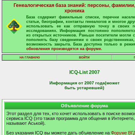
Генеалогическая база знаний: персоны, фамилии
хроника
База содержит фамильные списки, перечни населе
статьи, биографии, контакты генеалогов и многое дру
использовать ее как отправную точку в своих ге
исследованиях. Информация постоянно пополняетс
из открытых источников. Раньше посетители могли 
пополнять базу сведениями о своих родственниках,
возможность закрыта. База доступна только в режи
обновления производятся на форуме
.
НА ГЛАВНУЮ
ВОЙТИ
ICQ-List 2007
Информация от 2007 года(может
быть устаревшей)
Объявление форума
Этот раздел для тех, кто хочет использовать в поиске возм
сервиса ICQ (это такая программа для общения в Интернете,
называют Аськой).
Без указания ICQ вы можете дать объявление на
Форуме ВГ