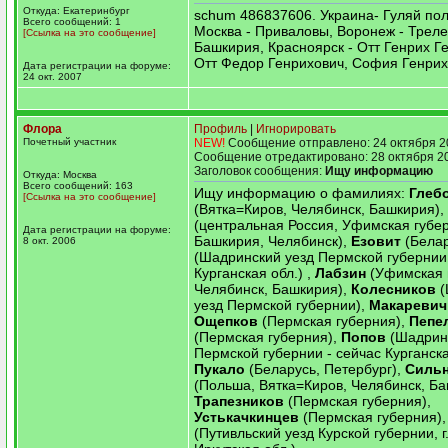
Откуда: Екатеринбург
schum 486837606. Украина- Гуляй поль
Всего сообщений: 1
Москва - Приваловы, Воронеж - Треле
[Ссылка на это сообщение]
Башкирия, Красноярск - Отт Генрих Г
Отт Федор Генрихович, София Генрих
Дата регистрации на форуме:
24 окт. 2007
Флора
Профиль
|
Игнорировать
Почетный участник
NEW!
Сообщение отправлено: 24 октября 2
Сообщение отредактировано: 28 октября 2
Заголовок сообщения:
Ищу информацию
Откуда: Москва
Всего сообщений: 163
Ищу информацию о фамилиях:
Глеб
[Ссылка на это сообщение]
(Вятка=Киров, Челябинск, Башкирия),
(центральная Россия, Уфимская губе
Дата регистрации на форуме:
Башкирия, Челябинск),
Езовит
(Белар
8 окт. 2006
(Шадринский уезд Пермской губернии 
Курганская обл.) ,
Лабзин
(Уфимская 
Челябинск, Башкирия),
Колесников
(
уезд Пермской губернии),
Макареви
Ощепков
(Пермская губерния),
Пепе
(Пермская губерния),
Попов
(Шадрин
Пермской губернии - сейчас Курганска
Пукало
(Беларусь, Петербург),
Силь
(Польша, Вятка=Киров, Челябинск, Ба
Трапезников
(Пермская губерния),
Устькачкинцев
(Пермская губерния)
(Путивльский уезд Курской губернии, г