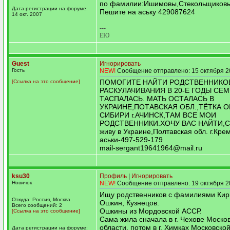
по фамилии:Ишимовы,Стекольщиков
Дата регистрации на форуме:
Пешите на аську 429087624
14 окт. 2007
---
ЕЮ
Guest
Игнорировать
Гость
NEW!
Сообщение отправлено: 15 октября 2
ПОМОГИТЕ НАЙТИ РОДСТВЕННИКОВ
[Ссылка на это сообщение]
РАСКУЛАЧИВАНИЯ В 20-Е ГОДЫ СЕ
ТАСПАЛАСЬ. МАТЬ ОСТАЛАСЬ В
УКРАИНЕ,ПОТАВСКАЯ ОБЛ.,ТЁТКА О
СИБИРИ г.АЧИНСК,ТАМ ВСЕ МОИ
РОДСТВЕННИКИ.ХОЧУ ВАС НАЙТИ,С
живу в Украине,Полтавская обл. г.Кре
аськи-497-529-179
mail-sergant19641964@mail.ru
ksu30
Профиль
|
Игнорировать
Новичок
NEW!
Сообщение отправлено: 19 октября 2
Ищу родственников с фамилиями Кир
Откуда: Россия, Москва
Ошкин, Кузнецов.
Всего сообщений: 2
Ошкины из Мордовской АССР.
[Ссылка на это сообщение]
Сама жила сначала в г. Чехове Моско
области, потом в г. Химках Московской
Дата регистрации на форуме: