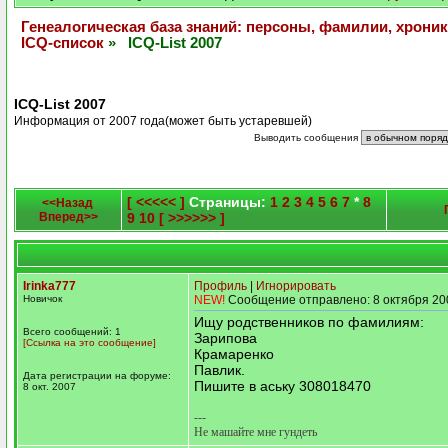
Генеалогическая база знаний: персоны, фамилии, хроник
ICQ-список
» ICQ-List 2007
ICQ-List 2007
Информация от 2007 года(может быть устаревшей)
Выводить сообщения
[ <<<<< ]
Страницы:
1
2
3
4
5
6
7
*
8
<<Назад
Вперед>>
9
10
[ >>>>>> ]
Irinka777
Профиль
|
Игнорировать
Новичок
NEW!
Сообщение отправлено: 8 октября 20
Ищу родственников по фамилиям:
Всего сообщений: 1
Зарипова
[Ссылка на это сообщение]
Крамаренко
Павлик.
Дата регистрации на форуме:
Пишите в аську 308018470
8 окт. 2007
---
Не машайте мне гундеть