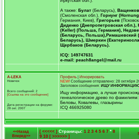
Иркутская обл.).
А также:
Булат
(Беларусь),
Ващенко
(Смоленская обл.),
Горнунг (Hornung
Германия, Киев),
Григорьев
(Псковск
Диденко
(Днепропетровская обл.),
(Keller)
(Польша, Германия),
Недзве
(Беларусь, Польша),
Римашевский
Беларусь),
Шмеркин
(Екатериносла
Щербаков
(Беларусь).
ICQ:
149747631
e-mail:
peach8angel@mail.ru
A-LEKA
Профиль
|
Игнорировать
Новичок
NEW!
Сообщение отправлено: 28 октября 2
Заголовок сообщения:
ИЩУ ИНФОРМАЦИ
Всего сообщений: 2
Ищу информацию, а лучше происхож
[Ссылка на это сообщение]
генеалогическое древо по фамилиям:
Беловы, Ковалевы, глазырины
Дата регистрации на форуме:
ICQ 466925080
28 окт. 2007
[ <<<<< ]
Страницы:
1
2
3
4
5
6
7
*
8
<<Назад
Вперед>>
9
10
[ >>>>>> ]