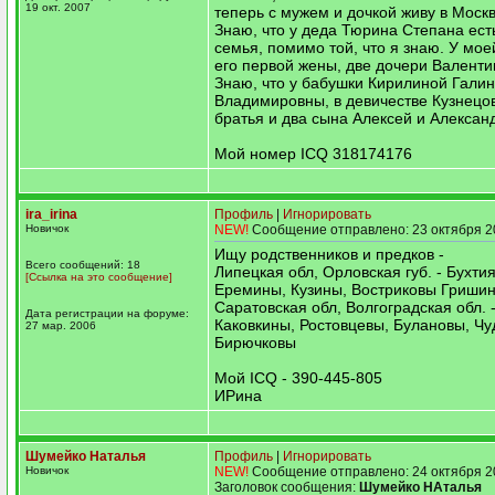
19 окт. 2007
теперь с мужем и дочкой живу в Москв
Знаю, что у деда Тюрина Степана ест
семья, помимо той, что я знаю. У мое
его первой жены, две дочери Валенти
Знаю, что у бабушки Кирилиной Гали
Владимировны, в девичестве Кузнецов
братья и два сына Алексей и Алексан
Мой номер ICQ 318174176
ira_irina
Профиль
|
Игнорировать
Новичок
NEW!
Сообщение отправлено: 23 октября 2
Ищу родственников и предков -
Всего сообщений: 18
Липецкая обл, Орловская губ. - Бухти
[Ссылка на это сообщение]
Еремины, Кузины, Востриковы Гриши
Саратовская обл, Волгоградская обл. 
Дата регистрации на форуме:
Каковкины, Ростовцевы, Булановы, Чу
27 мар. 2006
Бирючковы
Мой ICQ - 390-445-805
ИРина
Шумейко Наталья
Профиль
|
Игнорировать
Новичок
NEW!
Сообщение отправлено: 24 октября 2
Заголовок сообщения:
Шумейко НАталья