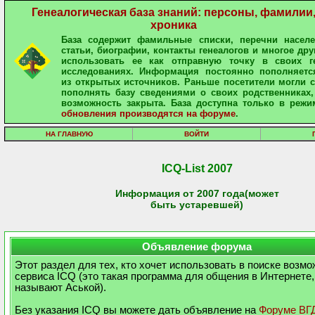
Генеалогическая база знаний: персоны, фамилии
хроника
База содержит фамильные списки, перечни населе
статьи, биографии, контакты генеалогов и многое дру
использовать ее как отправную точку в своих ге
исследованиях. Информация постоянно пополняетс
из открытых источников. Раньше посетители могли 
пополнять базу сведениями о своих родственниках,
возможность закрыта. База доступна только в режи
обновления производятся на форуме
.
НА ГЛАВНУЮ
ВОЙТИ
ICQ-List 2007
Информация от 2007 года(может
быть устаревшей)
Объявление форума
Этот раздел для тех, кто хочет использовать в поиске возм
сервиса ICQ (это такая программа для общения в Интернете,
называют Аськой).
Без указания ICQ вы можете дать объявление на
Форуме ВГ