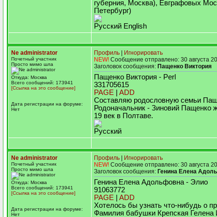
губерния, Москва), Евграфовых Мос
Петербург)
Русский English
Ne administrator
Профиль
|
Игнорировать
Почетный участник
NEW!
Сообщение отправлено: 30 августа 20
Просто мимо шла
Заголовок сообщения:
Пащенко Виктория
Пащенко Виктория - Perl
Откуда: Москва
Всего сообщений: 173941
331705615
[Ссылка на это сообщение]
PAGE
|
ADD
Составляю родословную семьи Пащ
Дата регистрации на форуме:
Родоначальник - Зиновий Пащенко ж
Нет
19 век в Полтаве.
Русский
Ne administrator
Профиль
|
Игнорировать
Почетный участник
NEW!
Сообщение отправлено: 30 августа 20
Просто мимо шла
Заголовок сообщения:
Генина Елена Адол
Генина Елена Адольфовна - Элио
Откуда: Москва
Всего сообщений: 173941
91063772
[Ссылка на это сообщение]
PAGE
|
ADD
Хотелось бы узнать что-нибудь о п
Дата регистрации на форуме:
Фамилия бабушки Крепская Гелена
Нет