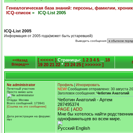
Генеалогическая база знаний: персоны, фамилии, хроник
ICQ-список
» ICQ-List 2005
ICQ-List 2005
Информация от 2005 года(может быть устаревшей)
Выводить сообщения
[ <<<<< ]
Страницы:
1
2
3
4
5
...
18
<<Назад
Вперед>>
19
20
21
22
*
23
24
25
[ >>>>>> ]
Ne administrator
Профиль
|
Игнорировать
Почетный участник
NEW!
Сообщение отправлено: 30 августа 20
Просто мимо шла
Заголовок сообщения:
Чеботин Анатолий
Чеботин Анатолий - Артем
Откуда: Москва
Всего сообщений: 173941
287495374
[Ссылка на это сообщение]
PAGE
|
ADD
Мне бы хотелось найти родственник
Дата регистрации на форуме:
однофамильцев во всем мире.
Нет
Русский English