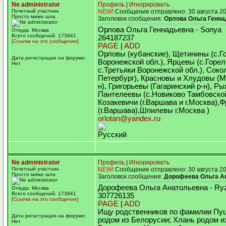
Ne administrator
Профиль
|
Игнорировать
Почетный участник
NEW!
Сообщение отправлено: 30 августа 20
Просто мимо шла
Заголовок сообщения:
Орлова Ольга Генна
Орлова Ольга Геннадьевна - Sonya
Откуда: Москва
Всего сообщений: 173941
264187237
[Ссылка на это сообщение]
PAGE
|
ADD
Орловы (кубанские), Щетинины (с.Г
Дата регистрации на форуме:
Воронежской обл.), Ярцевы (с.Горел
Нет
с.Третьяки Воронежской обл.), Cоко
Петербург), Красновы и Хлудовы (М
н), Григорьевы (Гагаринский р-н), Р
Пантелеевы (с.Новиково Тамбовской
Козакевичи (г.Варшава и г.Москва),Ф
(г.Варшава),Шпилевы г.Москва )
orlotan@yandex.ru
Русский
Ne administrator
Профиль
|
Игнорировать
Почетный участник
NEW!
Сообщение отправлено: 30 августа 20
Просто мимо шла
Заголовок сообщения:
Дорофеева Ольга А
Дорофеева Ольга Анатольевна - Ryz
Откуда: Москва
Всего сообщений: 173941
307726135
[Ссылка на это сообщение]
PAGE
|
ADD
Ищу родственников по фамилии Пу
Дата регистрации на форуме:
родом из Белорусии; Хлань родом и
Нет