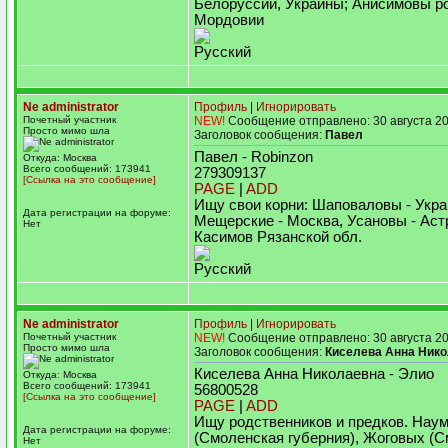
Белоруссии, Украины; Анисимовы р
Мордовии
Русский
Ne administrator
Профиль
|
Игнорировать
Почетный участник
NEW!
Сообщение отправлено: 30 августа 20
Просто мимо шла
Заголовок сообщения:
Павел
Павел - Robinzon
Откуда: Москва
Всего сообщений: 173941
279309137
[Ссылка на это сообщение]
PAGE
|
ADD
Ищу свои корни: Шаповаловы - Укра
Дата регистрации на форуме:
Мещерские - Москва, Усановы - Аст
Нет
Касимов Рязанской обл.
Русский
Ne administrator
Профиль
|
Игнорировать
Почетный участник
NEW!
Сообщение отправлено: 30 августа 20
Просто мимо шла
Заголовок сообщения:
Киселева Анна Ник
Киселева Анна Николаевна - Элио
Откуда: Москва
Всего сообщений: 173941
56800528
[Ссылка на это сообщение]
PAGE
|
ADD
Ищу родственников и предков. Нау
Дата регистрации на форуме:
(Смоленская губерния), Жоговых (
Нет