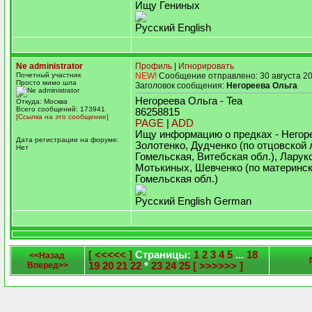
Ищу Гениных
Русский English
Ne administrator
Профиль
|
Игнорировать
Почетный участник
NEW!
Сообщение отправлено: 30 августа 20
Просто мимо шла
Заголовок сообщения:
Негореева Ольга
Негореева Ольга - Tea
Откуда: Москва
Всего сообщений: 173941
86258815
[Ссылка на это сообщение]
PAGE
|
ADD
Ищу информацию о предках - Негор
Дата регистрации на форуме:
Золотенко, Дудченко (по отцовской 
Нет
Гомельская, Витебская обл.), Ларук
Мотькиных, Шевченко (по материнск
Гомельская обл.)
Русский English German
[ <<<<< ]
Страницы:
1
2
3
4
5
...
18
<<Назад
Вперед>>
19
20
21
22
*
23
24
25
[ >>>>>> ]