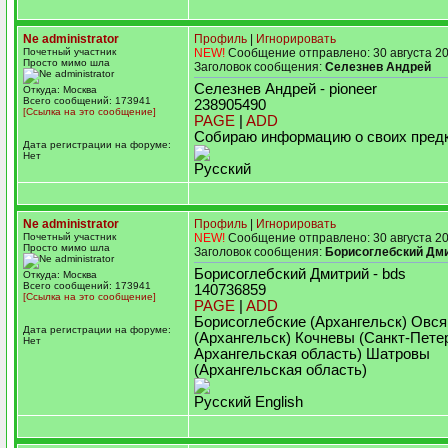
Ne administrator
Профиль
|
Игнорировать
Почетный участник
NEW!
Сообщение отправлено: 30 августа 20
Просто мимо шла
Заголовок сообщения:
Селезнев Андрей
Селезнев Андрей - pioneer
Откуда: Москва
Всего сообщений: 173941
238905490
[Ссылка на это сообщение]
PAGE
|
ADD
Собираю информацию о своих предк
Дата регистрации на форуме:
Нет
Русский
Ne administrator
Профиль
|
Игнорировать
Почетный участник
NEW!
Сообщение отправлено: 30 августа 20
Просто мимо шла
Заголовок сообщения:
Борисоглебский Дм
Борисоглебский Дмитрий - bds
Откуда: Москва
Всего сообщений: 173941
140736859
[Ссылка на это сообщение]
PAGE
|
ADD
Борисоглебские (Архангельск) Овс
Дата регистрации на форуме:
(Архангельск) Кочневы (Санкт-Пете
Нет
Архангельская область) Шатровы
(Архангельская область)
Русский English