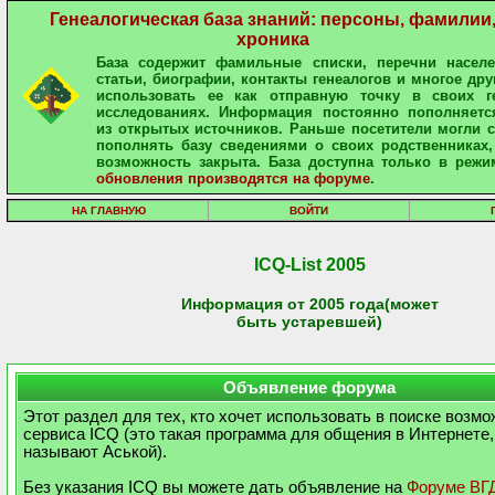
Генеалогическая база знаний: персоны, фамилии
хроника
База содержит фамильные списки, перечни населе
статьи, биографии, контакты генеалогов и многое дру
использовать ее как отправную точку в своих ге
исследованиях. Информация постоянно пополняетс
из открытых источников. Раньше посетители могли 
пополнять базу сведениями о своих родственниках,
возможность закрыта. База доступна только в режи
обновления производятся на форуме
.
НА ГЛАВНУЮ
ВОЙТИ
ICQ-List 2005
Информация от 2005 года(может
быть устаревшей)
Объявление форума
Этот раздел для тех, кто хочет использовать в поиске возм
сервиса ICQ (это такая программа для общения в Интернете,
называют Аськой).
Без указания ICQ вы можете дать объявление на
Форуме ВГ