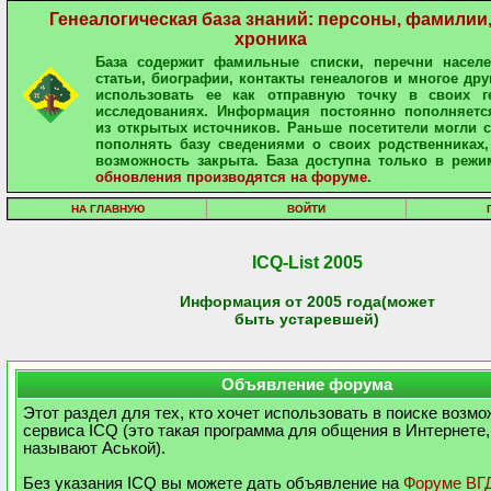
Генеалогическая база знаний: персоны, фамилии
хроника
База содержит фамильные списки, перечни населе
статьи, биографии, контакты генеалогов и многое дру
использовать ее как отправную точку в своих ге
исследованиях. Информация постоянно пополняетс
из открытых источников. Раньше посетители могли 
пополнять базу сведениями о своих родственниках,
возможность закрыта. База доступна только в режи
обновления производятся на форуме
.
НА ГЛАВНУЮ
ВОЙТИ
ICQ-List 2005
Информация от 2005 года(может
быть устаревшей)
Объявление форума
Этот раздел для тех, кто хочет использовать в поиске возм
сервиса ICQ (это такая программа для общения в Интернете,
называют Аськой).
Без указания ICQ вы можете дать объявление на
Форуме ВГ