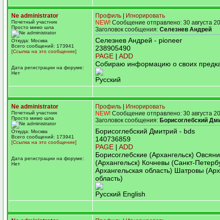
Ne administrator
Профиль
|
Игнорировать
Почетный участник
NEW!
Сообщение отправлено: 30 августа 20
Просто мимо шла
Заголовок сообщения:
Селезнев Андрей
Селезнев Андрей - pioneer
Откуда: Москва
Всего сообщений: 173941
238905490
[Ссылка на это сообщение]
PAGE
|
ADD
Собираю информацию о своих предка
Дата регистрации на форуме:
Нет
Русский
Ne administrator
Профиль
|
Игнорировать
Почетный участник
NEW!
Сообщение отправлено: 30 августа 20
Просто мимо шла
Заголовок сообщения:
Борисоглебский Дм
Борисоглебский Дмитрий - bds
Откуда: Москва
Всего сообщений: 173941
140736859
[Ссылка на это сообщение]
PAGE
|
ADD
Борисоглебские (Архангельск) Овсян
Дата регистрации на форуме:
(Архангельск) Кочневы (Санкт-Петерб
Нет
Архангельская область) Шатровы (Ар
область)
Русский English