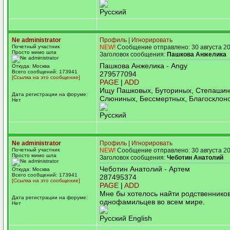
Русский
Ne administrator
Профиль
|
Игнорировать
Почетный участник
NEW!
Сообщение отправлено: 30 августа 20
Просто мимо шла
Заголовок сообщения:
Пашкова Анжелика
Пашкова Анжелика - Angy
Откуда: Москва
Всего сообщений: 173941
279577094
[Ссылка на это сообщение]
PAGE
|
ADD
Ищу Пашковых, Буториных, Степашин
Дата регистрации на форуме:
Слюниных, Бессмертных, Благосклон
Нет
Русский
Ne administrator
Профиль
|
Игнорировать
Почетный участник
NEW!
Сообщение отправлено: 30 августа 20
Просто мимо шла
Заголовок сообщения:
Чеботин Анатолий
Чеботин Анатолий - Артем
Откуда: Москва
Всего сообщений: 173941
287495374
[Ссылка на это сообщение]
PAGE
|
ADD
Мне бы хотелось найти родственнико
Дата регистрации на форуме:
однофамильцев во всем мире.
Нет
Русский English