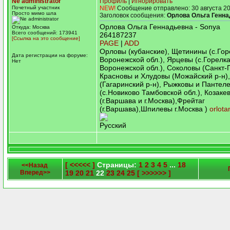
Ne administrator
Профиль
|
Игнорировать
Почетный участник
NEW!
Сообщение отправлено: 30 августа 20
Просто мимо шла
Заголовок сообщения:
Орлова Ольга Генна
Орлова Ольга Геннадьевна - Sonya
Откуда: Москва
Всего сообщений: 173941
264187237
[Ссылка на это сообщение]
PAGE
|
ADD
Орловы (кубанские), Щетинины (с.Гор
Дата регистрации на форуме:
Воронежской обл.), Ярцевы (с.Горелка
Нет
Воронежской обл.), Cоколовы (Санкт-
Красновы и Хлудовы (Можайский р-н)
(Гагаринский р-н), Рыжковы и Пантел
(с.Новиково Тамбовской обл.), Козаке
(г.Варшава и г.Москва),Фрейтаг
(г.Варшава),Шпилевы г.Москва )
orlot
Русский
[ <<<<< ]
Страницы:
1
2
3
4
5
...
18
<<Назад
Вперед>>
19
20
21
22
23
24
25
[ >>>>>> ]