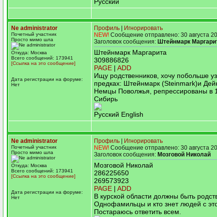
Русский
Ne administrator
Профиль
|
Игнорировать
Почетный участник
NEW!
Сообщение отправлено: 30 августа 20
Просто мимо шла
Заголовок сообщения:
Штейнмарк Маргари
Штейнмарк Маргарита
Откуда: Москва
Всего сообщений: 173941
309886826
[Ссылка на это сообщение]
PAGE
|
ADD
Ищу родственников, хочу побольше уз
Дата регистрации на форуме:
предках: Штейнмарк (Steinmark)и Дей
Нет
Немцы Поволжья, репрессированы в 1
Сибирь
Русский English
Ne administrator
Профиль
|
Игнорировать
Почетный участник
NEW!
Сообщение отправлено: 30 августа 20
Просто мимо шла
Заголовок сообщения:
Мозговой Николай
Мозговой Николай
Откуда: Москва
Всего сообщений: 173941
286225650
[Ссылка на это сообщение]
269573923
PAGE
|
ADD
Дата регистрации на форуме:
В курской области должны быть родст
Нет
Однофамильцы и кто знет людей с эт
Постараюсь ответить всем.