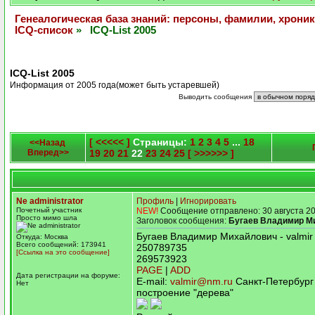
Генеалогическая база знаний: персоны, фамилии, хроник
ICQ-список
» ICQ-List 2005
ICQ-List 2005
Информация от 2005 года(может быть устаревшей)
Выводить сообщения
[ <<<<< ]
Страницы:
1
2
3
4
5
...
18
<<Назад
Вперед>>
19
20
21
22
23
24
25
[ >>>>>> ]
Ne administrator
Профиль
|
Игнорировать
Почетный участник
NEW!
Сообщение отправлено: 30 августа 20
Просто мимо шла
Заголовок сообщения:
Бугаев Владимир М
Бугаев Владимир Михайлович - valmir
Откуда: Москва
Всего сообщений: 173941
250789735
[Ссылка на это сообщение]
269573923
PAGE
|
ADD
Дата регистрации на форуме:
E-mail:
valmir@nm.ru
Санкт-Петербург
Нет
построение "дерева"