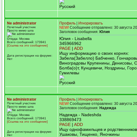
Русский
Ne administrator
Профиль
|
Игнорировать
Почетный участник
NEW!
Сообщение отправлено: 30 августа 20
Просто мимо шла
Заголовок сообщения:
Юлия
Юлия - Lisabella
Откуда: Москва
Всего сообщений: 173941
345966962
[Ссылка на это сообщение]
PAGE
|
ADD
Ищу информацию о своих корнях:
Дата регистрации на форуме:
Забела(Забелло) Бабченко, Гончаров
Нет
Виноградовы Крупенины, Денисовы, 
Болба(о)т, Кунцевичи, Ноздрины, Гор
Гумилевы
Русский
Ne administrator
Профиль
|
Игнорировать
Почетный участник
NEW!
Сообщение отправлено: 30 августа 20
Просто мимо шла
Заголовок сообщения:
Надежда
Надежда - Nadeshda
Откуда: Москва
Всего сообщений: 173941
338869473
[Ссылка на это сообщение]
PAGE
|
ADD
Ищу однофамильцев и родственников
Дата регистрации на форуме:
Ушаковы, Тищенко, Яночкины
Нет