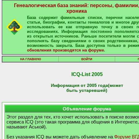
Генеалогическая база знаний: персоны, фамилии
хроника
База содержит фамильные списки, перечни населе
статьи, биографии, контакты генеалогов и многое дру
использовать ее как отправную точку в своих ге
исследованиях. Информация постоянно пополняетс
из открытых источников. Раньше посетители могли 
пополнять базу сведениями о своих родственниках,
возможность закрыта. База доступна только в режи
обновления производятся на форуме
.
НА ГЛАВНУЮ
ВОЙТИ
ICQ-List 2005
Информация от 2005 года(может
быть устаревшей)
Объявление форума
Этот раздел для тех, кто хочет использовать в поиске возм
сервиса ICQ (это такая программа для общения в Интернете,
называют Аськой).
Без указания ICQ вы можете дать объявление на
Форуме ВГ