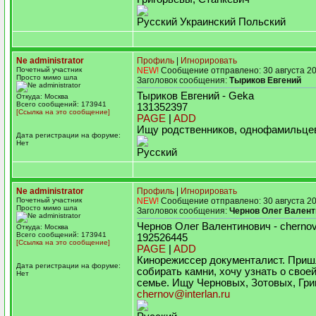
Русский Украинский Польский
Ne administrator
Профиль
|
Игнорировать
Почетный участник
NEW!
Сообщение отправлено: 30 августа 20
Просто мимо шла
Заголовок сообщения:
Тыриков Евгений
Тыриков Евгений - Geka
Откуда: Москва
Всего сообщений: 173941
131352397
[Ссылка на это сообщение]
PAGE
|
ADD
Ищу родственников, однофамильце
Дата регистрации на форуме:
Нет
Русский
Ne administrator
Профиль
|
Игнорировать
Почетный участник
NEW!
Сообщение отправлено: 30 августа 20
Просто мимо шла
Заголовок сообщения:
Чернов Олег Валент
Чернов Олег Валентинович - cherno
Откуда: Москва
Всего сообщений: 173941
192526445
[Ссылка на это сообщение]
PAGE
|
ADD
Кинорежиссер документалист. Приш
Дата регистрации на форуме:
собирать камни, хочу узнать о свое
Нет
семье. Ищу Черновых, Зотовых, Гри
chernov@interlan.ru