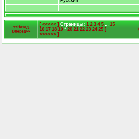
Русский
[ <<<<< ]
Страницы:
1
2
3
4
5
...
15
<<Назад
16
17
18
19
*
20
21
22
23
24
25
[
Вперед>>
>>>>>> ]