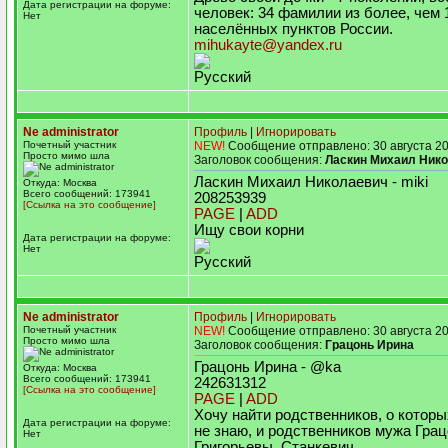
Дата регистрации на форуме:
человек: 34 фамилии из более, чем 
Нет
населённых пунктов России.
mihukayte@yandex.ru
Русский
Ne administrator
Профиль
|
Игнорировать
Почетный участник
NEW!
Сообщение отправлено: 30 августа 20
Просто мимо шла
Заголовок сообщения:
Ласкин Михаил Ник
Ласкин Михаил Николаевич - miki
Откуда: Москва
Всего сообщений: 173941
208253939
[Ссылка на это сообщение]
PAGE
|
ADD
Ищу свои корни
Дата регистрации на форуме:
Нет
Русский
Ne administrator
Профиль
|
Игнорировать
Почетный участник
NEW!
Сообщение отправлено: 30 августа 20
Просто мимо шла
Заголовок сообщения:
Грацонь Ирина
Грацонь Ирина - @ka
Откуда: Москва
Всего сообщений: 173941
242631312
[Ссылка на это сообщение]
PAGE
|
ADD
Хочу найти родственников, о котор
Дата регистрации на форуме:
не знаю, и родственников мужа Грац
Нет
Григорьевы, Станкевич