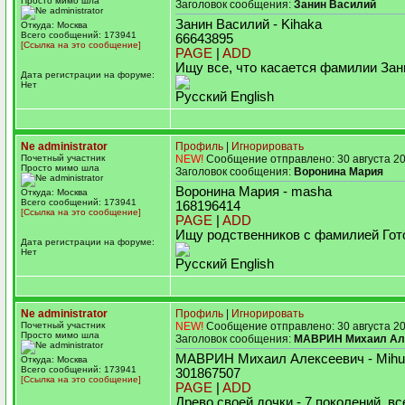
Просто мимо шла
Заголовок сообщения:
Занин Василий
Занин Василий - Kihaka
Откуда: Москва
Всего сообщений: 173941
66643895
[Ссылка на это сообщение]
PAGE
|
ADD
Ищу все, что касается фамилии Зан
Дата регистрации на форуме:
Нет
Русский English
Ne administrator
Профиль
|
Игнорировать
Почетный участник
NEW!
Сообщение отправлено: 30 августа 20
Просто мимо шла
Заголовок сообщения:
Воронина Мария
Воронина Мария - masha
Откуда: Москва
Всего сообщений: 173941
168196414
[Ссылка на это сообщение]
PAGE
|
ADD
Ищу родственников с фамилией Гот
Дата регистрации на форуме:
Нет
Русский English
Ne administrator
Профиль
|
Игнорировать
Почетный участник
NEW!
Сообщение отправлено: 30 августа 20
Просто мимо шла
Заголовок сообщения:
МАВРИН Михаил Ал
МАВРИН Михаил Алексеевич - Mihu
Откуда: Москва
Всего сообщений: 173941
301867507
[Ссылка на это сообщение]
PAGE
|
ADD
Древо своей дочки - 7 поколений, вс