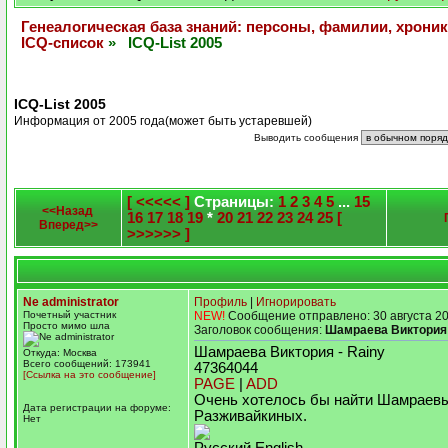
Генеалогическая база знаний: персоны, фамилии, хроник
ICQ-список
» ICQ-List 2005
ICQ-List 2005
Информация от 2005 года(может быть устаревшей)
Выводить сообщения
[ <<<<< ]
Страницы:
1
2
3
4
5
...
15
<<Назад
16
17
18
19
*
20
21
22
23
24
25
[
Вперед>>
>>>>>> ]
Ne administrator
Профиль
|
Игнорировать
Почетный участник
NEW!
Сообщение отправлено: 30 августа 20
Просто мимо шла
Заголовок сообщения:
Шамраева Виктория
Шамраева Виктория - Rainy
Откуда: Москва
Всего сообщений: 173941
47364044
[Ссылка на это сообщение]
PAGE
|
ADD
Очень хотелось бы найти Шамраев
Дата регистрации на форуме:
Разживайкиных.
Нет