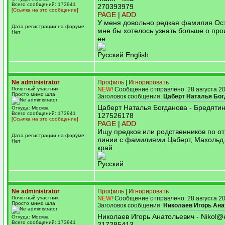
Всего сообщений: 173941
270393979
[Ссылка на это сообщение]
PAGE
|
ADD
У меня довольно редкая фамилия Ос
Дата регистрации на форуме:
мне бы хотелось узнать больше о пр
Нет
ее.
Русский English
Ne administrator
Профиль
|
Игнорировать
Почетный участник
NEW!
Сообщение отправлено: 28 августа 20
Просто мимо шла
Заголовок сообщения:
Цаберт Наталья Бог
Цаберт Наталья Богданова - Бредяти
Откуда: Москва
Всего сообщений: 173941
127526178
[Ссылка на это сообщение]
PAGE
|
ADD
Ищу предков или родственников по о
Дата регистрации на форуме:
линии с фамилиями Цаберт, Махольд.
Нет
край.
Русский
Ne administrator
Профиль
|
Игнорировать
Почетный участник
NEW!
Сообщение отправлено: 28 августа 20
Просто мимо шла
Заголовок сообщения:
Николаев Игорь Ан
Николаев Игорь Анатольевич - Nikol@
Откуда: Москва
Всего сообщений: 173941
217285413