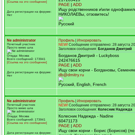
[Ссылка на это сообщение]
PAGE
|
ADD
Ищу родственников и\или однофамил
Дата регистрации на форуме:
НИКОЛАЕВы, отзовитесь!
Нет
Русский
Ne administrator
Профиль
|
Игнорировать
Почетный участник
NEW!
Сообщение отправлено: 28 августа 20
Просто мимо шла
Заголовок сообщения:
Богданов Дмитрий
Богданов Дмитрий - Luckyboss
Откуда: Москва
Всего сообщений: 173941
242476615
[Ссылка на это сообщение]
PAGE
|
ADD
Ищу свои корни - Богдановы, Семеняк
Дата регистрации на форуме:
db@dmitry.ru
Нет
Русский, English, French
Ne administrator
Профиль
|
Игнорировать
Почетный участник
NEW!
Сообщение отправлено: 28 августа 20
Просто мимо шла
Заголовок сообщения:
Колесник Надежда
Колесник Надежда - Nadine
Откуда: Москва
Всего сообщений: 173941
60471173
[Ссылка на это сообщение]
PAGE
|
ADD
Ищу свои корни - Борис (Борисов) (п
Дата регистрации на форуме: