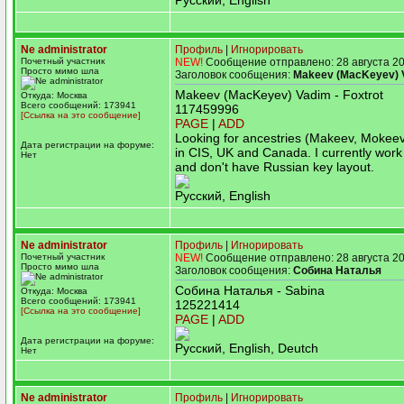
Русский, English
Ne administrator
Профиль
|
Игнорировать
Почетный участник
NEW!
Сообщение отправлено: 28 августа 20
Просто мимо шла
Заголовок сообщения:
Makeev (MacKeyev) 
Makeev (MacKeyev) Vadim - Foxtrot
Откуда: Москва
Всего сообщений: 173941
117459996
[Ссылка на это сообщение]
PAGE
|
ADD
Looking for ancestries (Makeev, Mokee
Дата регистрации на форуме:
in CIS, UK and Canada. I currently work
Нет
and don't have Russian key layout.
Русский, English
Ne administrator
Профиль
|
Игнорировать
Почетный участник
NEW!
Сообщение отправлено: 28 августа 20
Просто мимо шла
Заголовок сообщения:
Собина Наталья
Собина Наталья - Sabina
Откуда: Москва
Всего сообщений: 173941
125221414
[Ссылка на это сообщение]
PAGE
|
ADD
Дата регистрации на форуме:
Русский, English, Deutch
Нет
Ne administrator
Профиль
|
Игнорировать