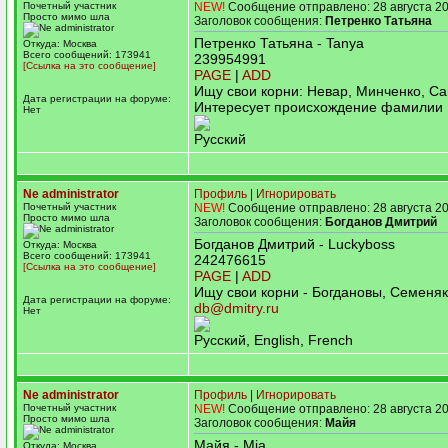
Почетный участник
NEW!
Сообщение отправлено: 28 августа 20
Просто мимо шла
Заголовок сообщения:
Петренко Татьяна
Петренко Татьяна - Tanya
Откуда: Москва
Всего сообщений: 173941
239954991
[Ссылка на это сообщение]
PAGE
|
ADD
Ищу свои корни: Невар, Минченко, Са
Дата регистрации на форуме:
Интересует происхождение фамилии 
Нет
Русский
Ne administrator
Профиль
|
Игнорировать
Почетный участник
NEW!
Сообщение отправлено: 28 августа 20
Просто мимо шла
Заголовок сообщения:
Богданов Дмитрий
Богданов Дмитрий - Luckyboss
Откуда: Москва
Всего сообщений: 173941
242476615
[Ссылка на это сообщение]
PAGE
|
ADD
Ищу свои корни - Богдановы, Семеняк
Дата регистрации на форуме:
db@dmitry.ru
Нет
Русский, English, French
Ne administrator
Профиль
|
Игнорировать
Почетный участник
NEW!
Сообщение отправлено: 28 августа 20
Просто мимо шла
Заголовок сообщения:
Майя
Майя - Mia
Откуда: Москва