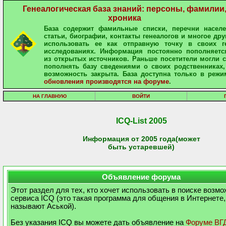
Генеалогическая база знаний: персоны, фамилии
хроника
База содержит фамильные списки, перечни населе
статьи, биографии, контакты генеалогов и многое дру
использовать ее как отправную точку в своих ге
исследованиях. Информация постоянно пополняетс
из открытых источников. Раньше посетители могли 
пополнять базу сведениями о своих родственниках,
возможность закрыта. База доступна только в режи
обновления производятся на форуме
.
НА ГЛАВНУЮ
ВОЙТИ
ICQ-List 2005
Информация от 2005 года(может
быть устаревшей)
Объявление форума
Этот раздел для тех, кто хочет использовать в поиске возм
сервиса ICQ (это такая программа для общения в Интернете,
называют Аськой).
Без указания ICQ вы можете дать объявление на
Форуме ВГ