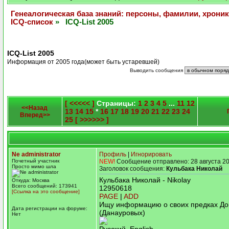
Генеалогическая база знаний: персоны, фамилии, хроник
ICQ-список
» ICQ-List 2005
ICQ-List 2005
Информация от 2005 года(может быть устаревшей)
Выводить сообщения
[ <<<<< ]
Страницы:
1
2
3
4
5
...
11
12
<<Назад
13
14
15
*
16
17
18
19
20
21
22
23
24
Вперед>>
25
[ >>>>>> ]
Ne administrator
Профиль
|
Игнорировать
Почетный участник
NEW!
Сообщение отправлено: 28 августа 20
Просто мимо шла
Заголовок сообщения:
Кульбака Николай
Кульбака Николай - Nikolay
Откуда: Москва
Всего сообщений: 173941
12950618
[Ссылка на это сообщение]
PAGE
|
ADD
Ищу информацию о своих предках Д
Дата регистрации на форуме:
(Данауровых)
Нет