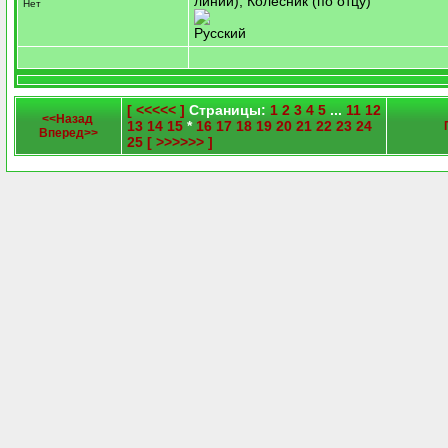
линии), Колесник (по отцу)
Нет
Русский
[ <<<<< ]
Страницы:
1
2
3
4
5
...
11
12
<<Назад
13
14
15
*
16
17
18
19
20
21
22
23
24
Вперед>>
25
[ >>>>>> ]