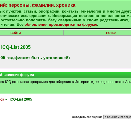
ний: персоны, фамилии, хроника
х пунктов, статьи, биографии, контакты генеалогов и многое друг
алогических исследованиях. Информация постоянно пополняется м
остоятельно пополнять базу сведениями о своих родственниках, 
 чтения. Все
обновления производятся на форуме
.
ВОЙТИ
ПОИСК
ICQ-List 2005
05 года(может быть устаревшей)
бъявление форума
иса ICQ (это такая программа для общения в Интернете, ее еще называют Ась
сок
» ICQ-List 2005
Выводить сообщения