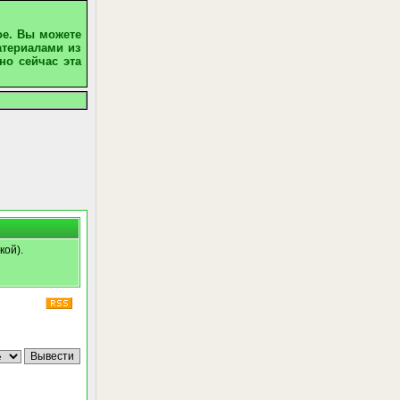
ое. Вы можете
атериалами из
но сейчас эта
кой).