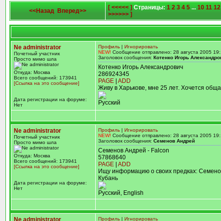
[ <<<<< ]
Страницы:
1
2
3
4
5
...
10
11
12
<<Назад
Вперед>>
>>>>>> ]
Ne administrator
Профиль
|
Игнорировать
NEW!
Сообщение отправлено: 28 августа 2005 19:
Почетный участник
Заголовок сообщения:
Котенко Игорь Александро
Просто мимо шла
Котенко Игорь Александрович
Откуда: Москва
286924345
Всего сообщений: 173941
PAGE
|
ADD
[Ссылка на это сообщение]
Живу в Харькове, мне 25 лет. Хочется общ
Дата регистрации на форуме:
Русский
Нет
Ne administrator
Профиль
|
Игнорировать
NEW!
Сообщение отправлено: 28 августа 2005 19:
Почетный участник
Заголовок сообщения:
Семенов Андрей
Просто мимо шла
Семенов Андрей - Falcon
Откуда: Москва
57868640
Всего сообщений: 173941
PAGE
|
ADD
[Ссылка на это сообщение]
Ищу информацию о своих предках: Семенов
Кубань
Дата регистрации на форуме:
Нет
Русский, English
Ne administrator
Профиль
|
Игнорировать