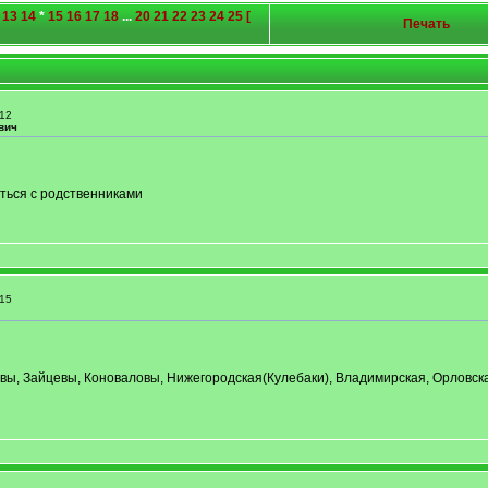
13
14
*
15
16
17
18
...
20
21
22
23
24
25
[
Печать
12
вич
аться с родственниками
15
ы, Зайцевы, Коноваловы, Нижегородская(Кулебаки), Владимирская, Орловска