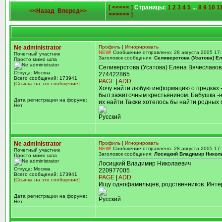
[ <<<<< ]
Страницы:
1
2
3
4
5
...
8
9
10
1
<<Назад
Вперед>>
>>>>>> ]
Ne administrator
Профиль
|
Игнорировать
NEW!
Сообщение отправлено: 28 августа 2005 17:
Почетный участник
Заголовок сообщения:
Селиверстова (Усатова) Е
Просто мимо шла
Селиверстова (Усатова) Елена Вячеславовн
Откуда: Москва
274422865
Всего сообщений: 173941
PAGE
|
ADD
[Ссылка на это сообщение]
Хочу найти любую информацию о предках - 
был зажиточным крестьянином. Бабушка -не
Дата регистрации на форуме:
их найти.Также хотелось бы найти родных
Нет
Русский
Ne administrator
Профиль
|
Игнорировать
NEW!
Сообщение отправлено: 28 августа 2005 17:
Почетный участник
Заголовок сообщения:
Лосицкий Владимир Никол
Просто мимо шла
Лосицкий Владимир Николаевич
Откуда: Москва
220977005
Всего сообщений: 173941
PAGE
|
ADD
[Ссылка на это сообщение]
Ищу однофамильцев, родственников. Инте
Дата регистрации на форуме:
Русский
Нет