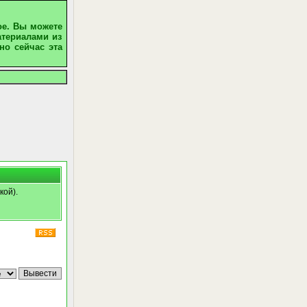
ое. Вы можете
атериалами из
но сейчас эта
кой).