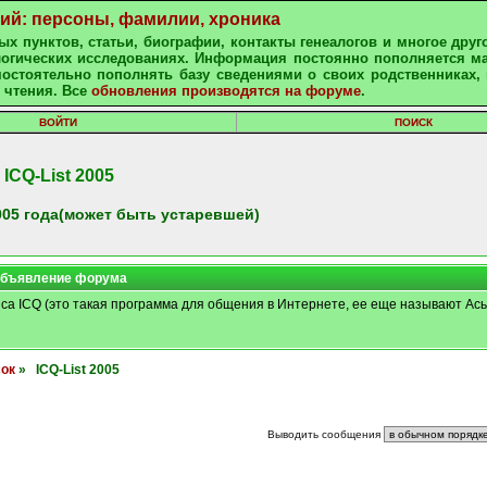
ний: персоны, фамилии, хроника
х пунктов, статьи, биографии, контакты генеалогов и многое друг
алогических исследованиях. Информация постоянно пополняется м
остоятельно пополнять базу сведениями о своих родственниках, 
 чтения. Все
обновления производятся на форуме
.
ВОЙТИ
ПОИСК
ICQ-List 2005
05 года(может быть устаревшей)
бъявление форума
иса ICQ (это такая программа для общения в Интернете, ее еще называют Ась
сок
» ICQ-List 2005
Выводить сообщения