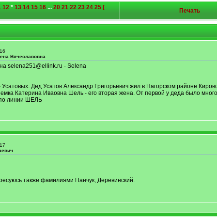
1
12
*
13
14
15
16
...
20
21
22
23
24
25
[
Печать
16
лена Вячеславовна
а selena251@ellink.ru - Selena
Усатовых. Дед Усатов Александр Григорьевич жил в Нагорском районе Кировс
мка Катерина Иваовна Шель - его вторая жена. От первой у деда было много
 по линии ШЕЛЬ
17
аевич
ресуюсь также фамилиями Панчук, Деревинский.