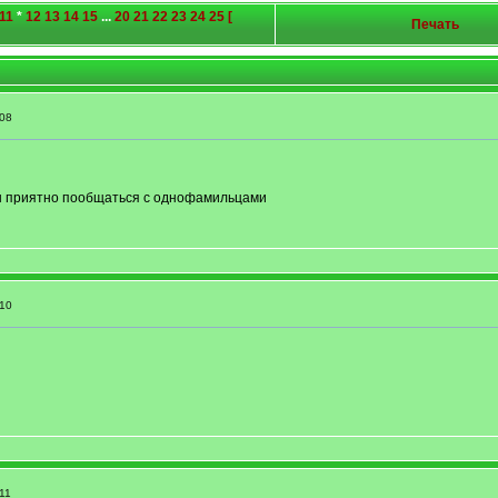
11
*
12
13
14
15
...
20
21
22
23
24
25
[
Печать
08
бы приятно пообщаться с однофамильцами
10
11