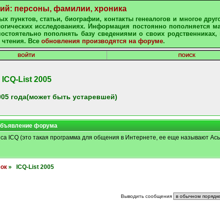
ний: персоны, фамилии, хроника
х пунктов, статьи, биографии, контакты генеалогов и многое друг
алогических исследованиях. Информация постоянно пополняется м
остоятельно пополнять базу сведениями о своих родственниках, 
 чтения. Все
обновления производятся на форуме
.
ВОЙТИ
ПОИСК
ICQ-List 2005
05 года(может быть устаревшей)
бъявление форума
иса ICQ (это такая программа для общения в Интернете, ее еще называют Ась
сок
» ICQ-List 2005
Выводить сообщения