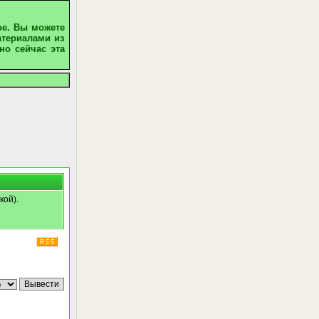
ое. Вы можете
атериалами из
но сейчас эта
кой).