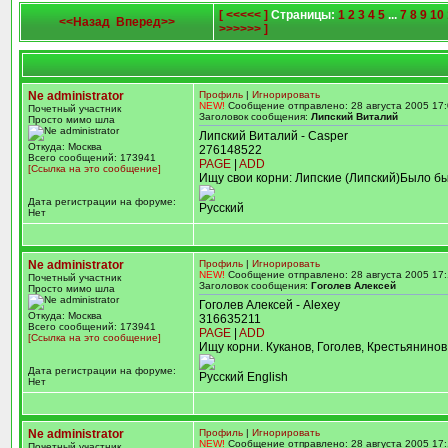
[ <<<<< ]
Страницы:
1
2
3
4
5
...
7
8
9
10
<<Назад
Вперед>>
>>>>>> ]
Ne administrator
Профиль
|
Игнорировать
NEW!
Сообщение отправлено: 28 августа 2005 17:
Почетный участник
Заголовок сообщения:
Липский Виталий
Просто мимо шла
Липский Виталий - Casper
Откуда: Москва
276148522
Всего сообщений: 173941
PAGE
|
ADD
[Ссылка на это сообщение]
Ищу свои корни: Липские (Липский)Было 
Дата регистрации на форуме:
Русский
Нет
Ne administrator
Профиль
|
Игнорировать
NEW!
Сообщение отправлено: 28 августа 2005 17:
Почетный участник
Заголовок сообщения:
Гоголев Алексей
Просто мимо шла
Гоголев Алексей - Alexey
Откуда: Москва
316635211
Всего сообщений: 173941
PAGE
|
ADD
[Ссылка на это сообщение]
Ищу корни. Куканов, Гоголев, Крестьянинов
Дата регистрации на форуме:
Русский English
Нет
Ne administrator
Профиль
|
Игнорировать
NEW!
Сообщение отправлено: 28 августа 2005 17:
Почетный участник