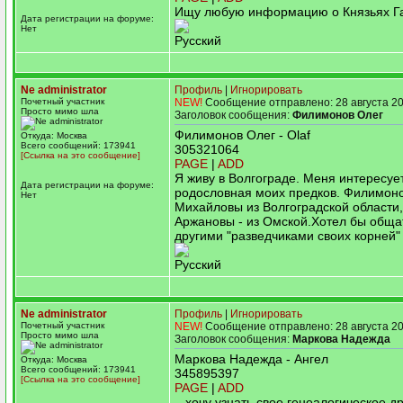
Ищу любую информацию о Князьях Г
Дата регистрации на форуме:
Нет
Русский
Ne administrator
Профиль
|
Игнорировать
Почетный участник
NEW!
Сообщение отправлено: 28 августа 20
Просто мимо шла
Заголовок сообщения:
Филимонов Олег
Филимонов Олег - Olaf
Откуда: Москва
Всего сообщений: 173941
305321064
[Ссылка на это сообщение]
PAGE
|
ADD
Я живу в Волгограде. Меня интересуе
Дата регистрации на форуме:
родословная моих предков. Филимон
Нет
Михайловы из Волгоградской области,
Аржановы - из Омской.Хотел бы обща
другими "разведчиками своих корней" 
Русский
Ne administrator
Профиль
|
Игнорировать
Почетный участник
NEW!
Сообщение отправлено: 28 августа 20
Просто мимо шла
Заголовок сообщения:
Маркова Надежда
Маркова Надежда - Ангел
Откуда: Москва
Всего сообщений: 173941
345895397
[Ссылка на это сообщение]
PAGE
|
ADD
...хочу узнать свое генеалогическое др