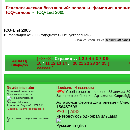
Генеалогическая база знаний: персоны, фамилии, хроник
ICQ-список
» ICQ-List 2005
ICQ-List 2005
Информация от 2005 года(может быть устаревшей)
Выводить сообщения
[ <<<<< ]
Страницы:
1
2
3
4
5
6
7
8
9
<<Назад
10
*
11
12
13
14
...
20
21
22
23
24
25
[
Вперед>>
>>>>>> ]
Ne administrator
Профиль
|
Игнорировать
Почетный участник
NEW!
Сообщение отправлено: 28 августа 20
Просто мимо шла
Заголовок сообщения:
Артамонов Сергей 
Артамонов Сергей Дмитриевич - Счас
Откуда: Москва
Всего сообщений: 173941
156487696
[Ссылка на это сообщение]
PAGE
|
ADD
Интересуюсь однофамильцами!
Дата регистрации на форуме:
Нет
Русский English