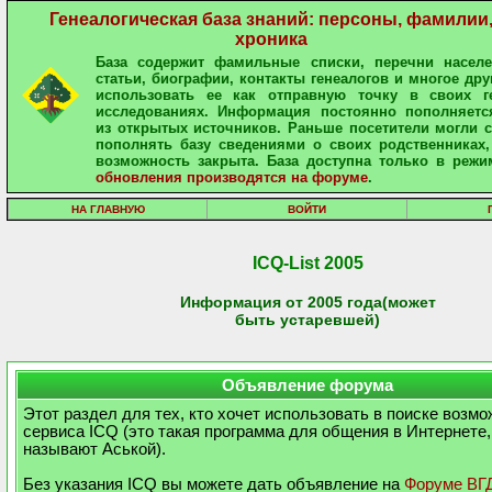
Генеалогическая база знаний: персоны, фамилии
хроника
База содержит фамильные списки, перечни населе
статьи, биографии, контакты генеалогов и многое дру
использовать ее как отправную точку в своих ге
исследованиях. Информация постоянно пополняетс
из открытых источников. Раньше посетители могли 
пополнять базу сведениями о своих родственниках,
возможность закрыта. База доступна только в режи
обновления производятся на форуме
.
НА ГЛАВНУЮ
ВОЙТИ
ICQ-List 2005
Информация от 2005 года(может
быть устаревшей)
Объявление форума
Этот раздел для тех, кто хочет использовать в поиске возм
сервиса ICQ (это такая программа для общения в Интернете,
называют Аськой).
Без указания ICQ вы можете дать объявление на
Форуме ВГ