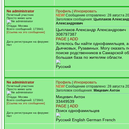
Ne administrator
Профиль
|
Игнорировать
Почетный участник
NEW!
Сообщение отправлено: 28 августа 20
Просто мимо шла
Заголовок сообщения:
Цыплаков Александ
Александрович
Откуда: Москва
Всего сообщений: 173941
Цыплаков Александр Александрович
[Ссылка на это сообщение]
308797387
PAGE
|
ADD
Дата регистрации на форуме:
Хотелось бы найти однофамильцев, а
Нет
Дьячковых, Рузавиных. Могу оказать 
поиске родственников в Самарской об
большая база по жителям области.
Русский
Ne administrator
Профиль
|
Игнорировать
Почетный участник
NEW!
Сообщение отправлено: 28 августа 20
Просто мимо шла
Заголовок сообщения:
Мицевич Антон
Мицевич Антон
Откуда: Москва
Всего сообщений: 173941
33449539
[Ссылка на это сообщение]
PAGE
|
ADD
Поиск однофамильцев
Дата регистрации на форуме:
Нет
Русский English German French