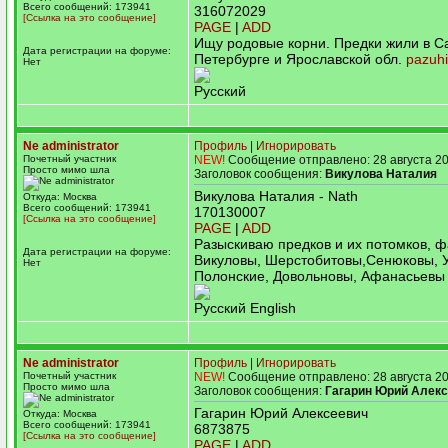
Всего сообщений: 173941
316072029
[Ссылка на это сообщение]
PAGE
|
ADD
Ищу родовые корни. Предки жили в Са
Дата регистрации на форуме:
Петербурге и Ярославской обл.
pazuhi
Нет
Русский
Ne administrator
Профиль
|
Игнорировать
Почетный участник
NEW!
Сообщение отправлено: 28 августа 20
Просто мимо шла
Заголовок сообщения:
Викулова Наталия
Викулова Наталия - Nath
Откуда: Москва
Всего сообщений: 173941
170130007
[Ссылка на это сообщение]
PAGE
|
ADD
Разыскиваю предков и их потомков, 
Дата регистрации на форуме:
Викуловы, Шерстобитовы,Сенюковы, У
Нет
Полонские, Довольновы, Афанасьевы
Русский English
Ne administrator
Профиль
|
Игнорировать
Почетный участник
NEW!
Сообщение отправлено: 28 августа 20
Просто мимо шла
Заголовок сообщения:
Гагарин Юрий Алек
Гагарин Юрий Алексеевич
Откуда: Москва
Всего сообщений: 173941
6873875
[Ссылка на это сообщение]
PAGE
|
ADD