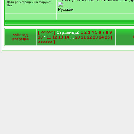
Дата регистрации на форуме:
Нет
Русский
[ <<<<< ]
Страницы:
1
2
3
4
5
6
7
8
9
<<Назад
10
*
11
12
13
14
...
20
21
22
23
24
25
[
Вперед>>
>>>>>> ]