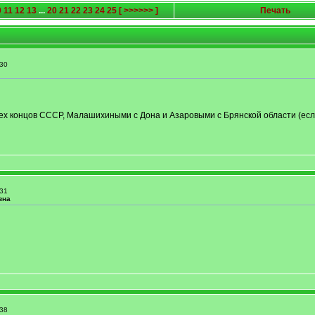
0
11
12
13
...
20
21
22
23
24
25
[ >>>>>> ]
Печать
30
х концов СССР, Малашихиными с Дона и Азаровыми с Брянской области (есл
31
вна
38