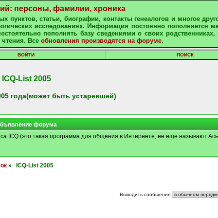
ний: персоны, фамилии, хроника
х пунктов, статьи, биографии, контакты генеалогов и многое друг
алогических исследованиях. Информация постоянно пополняется м
остоятельно пополнять базу сведениями о своих родственниках, 
 чтения. Все
обновления производятся на форуме
.
ВОЙТИ
ПОИСК
ICQ-List 2005
05 года(может быть устаревшей)
бъявление форума
иса ICQ (это такая программа для общения в Интернете, ее еще называют Ась
сок
» ICQ-List 2005
Выводить сообщения