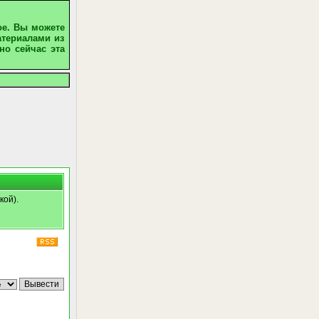
ое. Вы можете
атериалами из
но сейчас эта
кой).