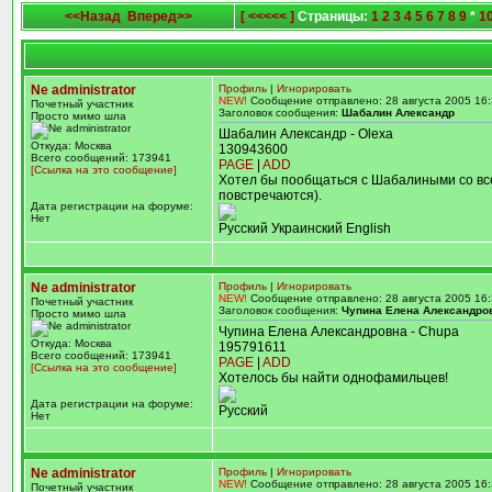
<<Назад
Вперед>>
[ <<<<< ]
Страницы:
1
2
3
4
5
6
7
8
9
*
1
Ne administrator
Профиль
|
Игнорировать
NEW!
Сообщение отправлено: 28 августа 2005 16:
Почетный участник
Заголовок сообщения:
Шабалин Александр
Просто мимо шла
Шабалин Александр - Olexa
Откуда: Москва
130943600
Всего сообщений: 173941
PAGE
|
ADD
[Ссылка на это сообщение]
Хотел бы пообщаться с Шабалиными со все
повстречаются).
Дата регистрации на форуме:
Нет
Русский Украинский English
Ne administrator
Профиль
|
Игнорировать
NEW!
Сообщение отправлено: 28 августа 2005 16:
Почетный участник
Заголовок сообщения:
Чупина Елена Александро
Просто мимо шла
Чупина Елена Александровна - Chupa
Откуда: Москва
195791611
Всего сообщений: 173941
PAGE
|
ADD
[Ссылка на это сообщение]
Хотелось бы найти однофамильцев!
Дата регистрации на форуме:
Русский
Нет
Ne administrator
Профиль
|
Игнорировать
NEW!
Сообщение отправлено: 28 августа 2005 16:
Почетный участник