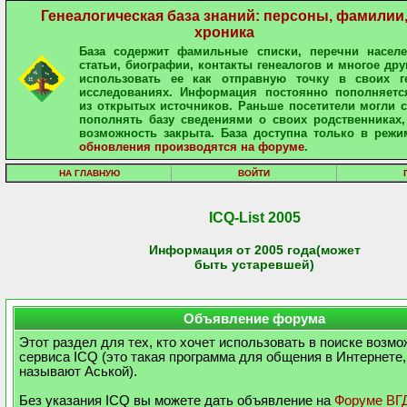
Генеалогическая база знаний: персоны, фамилии
хроника
База содержит фамильные списки, перечни населе
статьи, биографии, контакты генеалогов и многое дру
использовать ее как отправную точку в своих ге
исследованиях. Информация постоянно пополняетс
из открытых источников. Раньше посетители могли 
пополнять базу сведениями о своих родственниках,
возможность закрыта. База доступна только в режи
обновления производятся на форуме
.
НА ГЛАВНУЮ
ВОЙТИ
ICQ-List 2005
Информация от 2005 года(может
быть устаревшей)
Объявление форума
Этот раздел для тех, кто хочет использовать в поиске возм
сервиса ICQ (это такая программа для общения в Интернете,
называют Аськой).
Без указания ICQ вы можете дать объявление на
Форуме ВГ