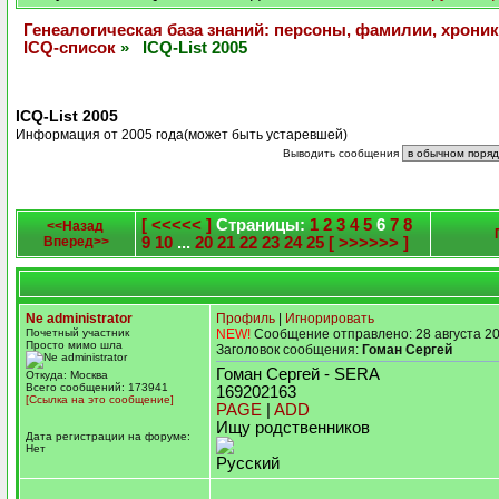
Генеалогическая база знаний: персоны, фамилии, хроник
ICQ-список
» ICQ-List 2005
ICQ-List 2005
Информация от 2005 года(может быть устаревшей)
Выводить сообщения
[ <<<<< ]
Страницы:
1
2
3
4
5
6
7
8
<<Назад
Вперед>>
9
10
...
20
21
22
23
24
25
[ >>>>>> ]
Ne administrator
Профиль
|
Игнорировать
Почетный участник
NEW!
Сообщение отправлено: 28 августа 20
Просто мимо шла
Заголовок сообщения:
Гоман Сергей
Гоман Сергей - SERA
Откуда: Москва
Всего сообщений: 173941
169202163
[Ссылка на это сообщение]
PAGE
|
ADD
Ищу родственников
Дата регистрации на форуме:
Нет
Русский