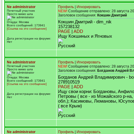
Ne administrator
Профиль
|
Игнорировать
Почетный участник
NEW!
Сообщение отправлено: 28 августа 20
Просто мимо шла
Заголовок сообщения:
Кокшин Дмитрий
Кокшин Дмитрий - dim_nik
Откуда: Москва
Всего сообщений: 173941
157238132
[Ссылка на это сообщение]
PAGE
|
ADD
Ищу Кокшиных и Ягновых
Дата регистрации на форуме:
Нет
Русский
Ne administrator
Профиль
|
Игнорировать
Почетный участник
NEW!
Сообщение отправлено: 28 августа 20
Просто мимо шла
Заголовок сообщения:
Богданов Андрей В
Богданов Андрей Владимирович - b
Откуда: Москва
Всего сообщений: 173941
278910519
[Ссылка на это сообщение]
PAGE
|
ADD
Ищу свои корни: Богдановы, Анфил
Дата регистрации на форуме:
Петровы ( все - из Можайского р-на
Нет
обл.); Касимовы, Люмановы, Юсупо
( все Крым)
Русский
Ne administrator
Профиль
|
Игнорировать