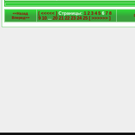
[ <<<<< ]
Страницы:
1
2
3
4
5
6
7
8
<<Назад
Вперед>>
9
10
...
20
21
22
23
24
25
[ >>>>>> ]