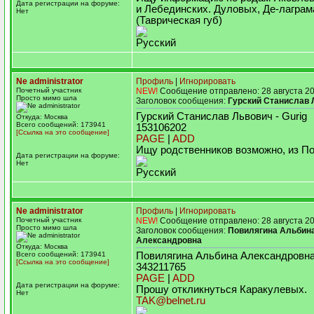
Дата регистрации на форуме:
и Лебединских. Дуловых, Де-лаграм
Нет
(Таврическая губ)
Русский
Ne administrator
Профиль
|
Игнорировать
Почетный участник
NEW!
Сообщение отправлено: 28 августа 20
Просто мимо шла
Заголовок сообщения:
Гурский Станислав 
Гурский Станислав Львович - Gurig
Откуда: Москва
Всего сообщений: 173941
153106202
[Ссылка на это сообщение]
PAGE
|
ADD
Ищу родственников возможно, из П
Дата регистрации на форуме:
Нет
Русский
Ne administrator
Профиль
|
Игнорировать
Почетный участник
NEW!
Сообщение отправлено: 28 августа 20
Просто мимо шла
Заголовок сообщения:
Повилягина Альбин
Александровна
Откуда: Москва
Всего сообщений: 173941
Повилягина Альбина Александровн
[Ссылка на это сообщение]
343211765
PAGE
|
ADD
Дата регистрации на форуме:
Прошу откликнуться Каракулевых.
Нет
TAK@belnet.ru