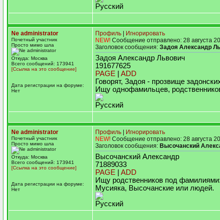
Русский
Ne administrator
Профиль
|
Игнорировать
Почетный участник
NEW!
Сообщение отправлено: 28 августа 20
Просто мимо шла
Заголовок сообщения:
Задоя Александр Л
Задоя Александр Львович
Откуда: Москва
Всего сообщений: 173941
191677625
[Ссылка на это сообщение]
PAGE
|
ADD
Говорят, Задоя - прозвище задонских
Дата регистрации на форуме:
Ищу однофамильцев, родственнико
Нет
Русский
Ne administrator
Профиль
|
Игнорировать
Почетный участник
NEW!
Сообщение отправлено: 28 августа 20
Просто мимо шла
Заголовок сообщения:
Высочанский Алекс
Высочанский Александр
Откуда: Москва
Всего сообщений: 173941
71889033
[Ссылка на это сообщение]
PAGE
|
ADD
Ищу родственников под фамилиями:
Дата регистрации на форуме:
Мусияка, Высочанские или людей.
Нет
Русский