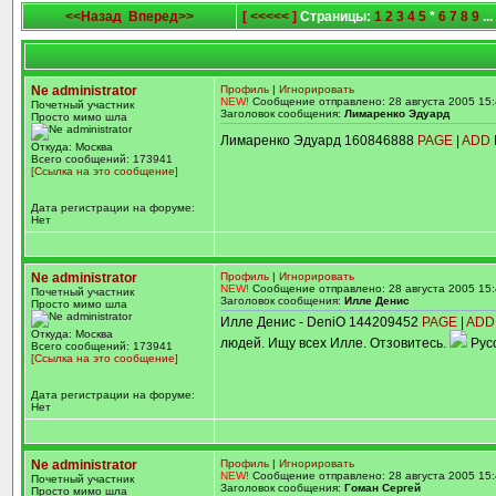
<<Назад
Вперед>>
[ <<<<< ]
Страницы:
1
2
3
4
5
*
6
7
8
9
...
Ne administrator
Профиль
|
Игнорировать
NEW!
Сообщение отправлено: 28 августа 2005 15:
Почетный участник
Заголовок сообщения:
Лимаренко Эдуард
Просто мимо шла
Лимаренко Эдуард 160846888
PAGE
|
ADD
Откуда: Москва
Всего сообщений: 173941
[Ссылка на это сообщение]
Дата регистрации на форуме:
Нет
Ne administrator
Профиль
|
Игнорировать
NEW!
Сообщение отправлено: 28 августа 2005 15:
Почетный участник
Заголовок сообщения:
Илле Денис
Просто мимо шла
Илле Денис - DeniO 144209452
PAGE
|
ADD
Откуда: Москва
людей. Ищу всех Илле. Отзовитесь.
Русс
Всего сообщений: 173941
[Ссылка на это сообщение]
Дата регистрации на форуме:
Нет
Ne administrator
Профиль
|
Игнорировать
NEW!
Сообщение отправлено: 28 августа 2005 15:
Почетный участник
Заголовок сообщения:
Гоман Сергей
Просто мимо шла