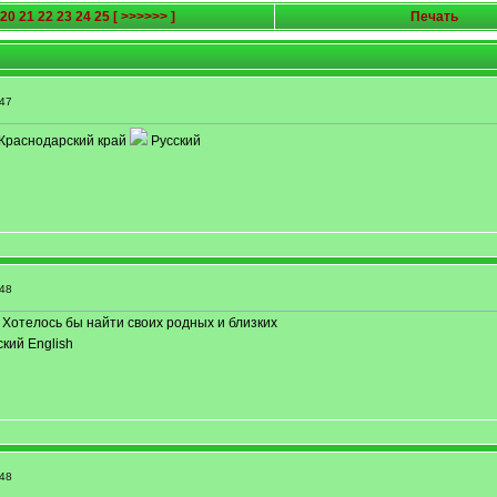
20
21
22
23
24
25
[ >>>>>> ]
Печать
47
Краснодарский край
Русский
48
Хотелось бы найти своих родных и близких
кий English
48