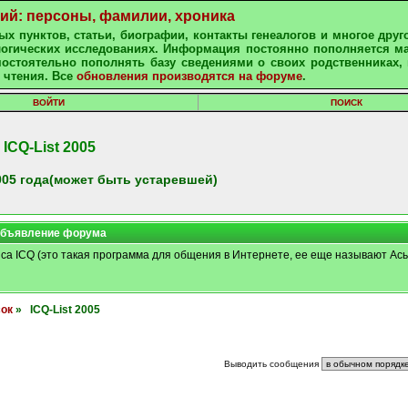
ний: персоны, фамилии, хроника
х пунктов, статьи, биографии, контакты генеалогов и многое друг
алогических исследованиях. Информация постоянно пополняется м
остоятельно пополнять базу сведениями о своих родственниках, 
 чтения. Все
обновления производятся на форуме
.
ВОЙТИ
ПОИСК
ICQ-List 2005
05 года(может быть устаревшей)
бъявление форума
иса ICQ (это такая программа для общения в Интернете, ее еще называют Ась
сок
» ICQ-List 2005
Выводить сообщения