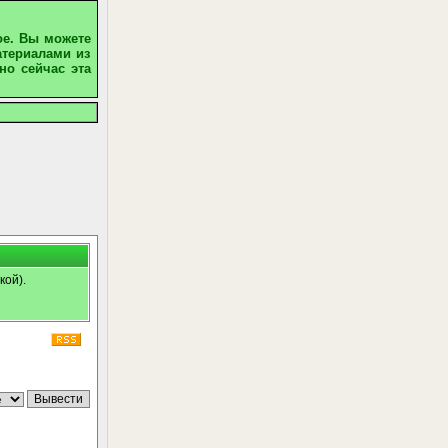
ое. Вы можете
атериалами из
но сейчас эта
кой).