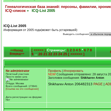
Генеалогическая база знаний: персоны, фамилии, хроник
ICQ-список
» ICQ-List 2005
ICQ-List 2005
Информация от 2005 года(может быть устаревшей)
Выводить сообщения
[ <<<<< ]
Страницы:
1
2
3
4
5
*
6
7
8
<<Назад
Вперед>>
9
...
20
21
22
23
24
25
[ >>>>>> ]
Ne administrator
Профиль
|
Игнорировать
Почетный участник
NEW!
Сообщение отправлено: 28 августа 20
Просто мимо шла
Заголовок сообщения:
Shikharev Anton
Откуда: Москва
Shikharev Anton 206482313
PAGE
|
AD
Всего сообщений: 173941
[Ссылка на это сообщение]
Дата регистрации на форуме:
Нет