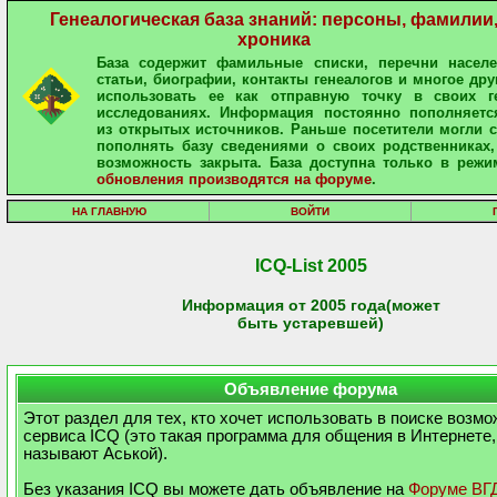
Генеалогическая база знаний: персоны, фамилии
хроника
База содержит фамильные списки, перечни населе
статьи, биографии, контакты генеалогов и многое дру
использовать ее как отправную точку в своих ге
исследованиях. Информация постоянно пополняетс
из открытых источников. Раньше посетители могли 
пополнять базу сведениями о своих родственниках,
возможность закрыта. База доступна только в режи
обновления производятся на форуме
.
НА ГЛАВНУЮ
ВОЙТИ
ICQ-List 2005
Информация от 2005 года(может
быть устаревшей)
Объявление форума
Этот раздел для тех, кто хочет использовать в поиске возм
сервиса ICQ (это такая программа для общения в Интернете,
называют Аськой).
Без указания ICQ вы можете дать объявление на
Форуме ВГ