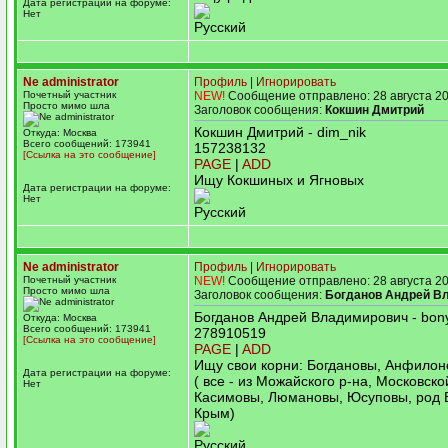
Дата регистрации на форуме:
Нет
Русский
Ne administrator
Профиль
|
Игнорировать
Почетный участник
NEW!
Сообщение отправлено: 28 августа 20
Просто мимо шла
Заголовок сообщения:
Кокшин Дмитрий
Кокшин Дмитрий - dim_nik
Откуда: Москва
Всего сообщений: 173941
157238132
[Ссылка на это сообщение]
PAGE
|
ADD
Ищу Кокшиных и Ягновых
Дата регистрации на форуме:
Нет
Русский
Ne administrator
Профиль
|
Игнорировать
Почетный участник
NEW!
Сообщение отправлено: 28 августа 20
Просто мимо шла
Заголовок сообщения:
Богданов Андрей В
Богданов Андрей Владимирович - bon
Откуда: Москва
Всего сообщений: 173941
278910519
[Ссылка на это сообщение]
PAGE
|
ADD
Ищу свои корни: Богдановы, Анфилон
Дата регистрации на форуме:
( все - из Можайского р-на, Московской
Нет
Касимовы, Люмановы, Юсуповы, род Б
Крым)
Русский