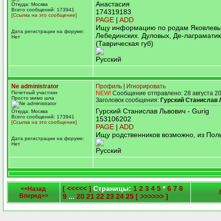
Анастасия
Откуда: Москва
Всего сообщений: 173941
174319183
[Ссылка на это сообщение]
PAGE
|
ADD
Ищу информацию по родам Яковлевых
Дата регистрации на форуме:
Лебединских. Дуловых, Де-лаграматик
Нет
(Таврическая губ)
Русский
Ne administrator
Профиль
|
Игнорировать
Почетный участник
NEW!
Сообщение отправлено: 28 августа 20
Просто мимо шла
Заголовок сообщения:
Гурский Станислав 
Гурский Станислав Львович - Gurig
Откуда: Москва
Всего сообщений: 173941
153106202
[Ссылка на это сообщение]
PAGE
|
ADD
Ищу родственников возможно, из Пол
Дата регистрации на форуме:
Нет
Русский
[ <<<<< ]
Страницы:
1
2
3
4
5
*
6
7
8
<<Назад
Вперед>>
9
...
20
21
22
23
24
25
[ >>>>>> ]