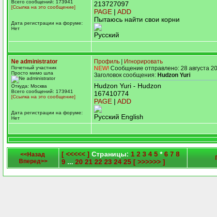
Всего сообщений: 173941
213727097
[Ссылка на это сообщение]
PAGE
|
ADD
Пытаюсь найти свои корни
Дата регистрации на форуме:
Нет
Русский
Ne administrator
Профиль
|
Игнорировать
Почетный участник
NEW!
Сообщение отправлено: 28 августа 20
Просто мимо шла
Заголовок сообщения:
Hudzon Yuri
Hudzon Yuri - Hudzon
Откуда: Москва
Всего сообщений: 173941
167410774
[Ссылка на это сообщение]
PAGE
|
ADD
Дата регистрации на форуме:
Русский English
Нет
[ <<<<< ]
Страницы:
1
2
3
4
5
*
6
7
8
<<Назад
Вперед>>
9
...
20
21
22
23
24
25
[ >>>>>> ]