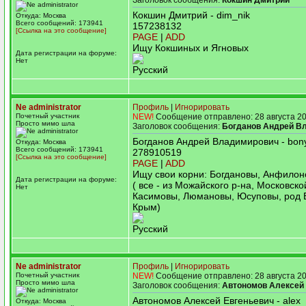
Заголовок сообщения:
Кокшин Дмитрий
Кокшин Дмитрий - dim_nik
Откуда: Москва
Всего сообщений: 173941
157238132
[Ссылка на это сообщение]
PAGE
|
ADD
Ищу Кокшиных и Ягновых
Дата регистрации на форуме:
Нет
Русский
Ne administrator
Профиль
|
Игнорировать
Почетный участник
NEW!
Сообщение отправлено: 28 августа 20
Просто мимо шла
Заголовок сообщения:
Богданов Андрей В
Богданов Андрей Владимирович - bon
Откуда: Москва
Всего сообщений: 173941
278910519
[Ссылка на это сообщение]
PAGE
|
ADD
Ищу свои корни: Богдановы, Анфилон
Дата регистрации на форуме:
( все - из Можайского р-на, Московской
Нет
Касимовы, Люмановы, Юсуповы, род Б
Крым)
Русский
Ne administrator
Профиль
|
Игнорировать
Почетный участник
NEW!
Сообщение отправлено: 28 августа 20
Просто мимо шла
Заголовок сообщения:
Автономов Алексей
Автономов Алексей Евгеньевич - alex
Откуда: Москва