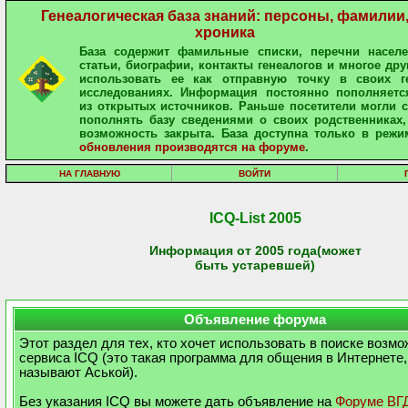
Генеалогическая база знаний: персоны, фамилии
хроника
База содержит фамильные списки, перечни населе
статьи, биографии, контакты генеалогов и многое дру
использовать ее как отправную точку в своих ге
исследованиях. Информация постоянно пополняетс
из открытых источников. Раньше посетители могли 
пополнять базу сведениями о своих родственниках,
возможность закрыта. База доступна только в режи
обновления производятся на форуме
.
НА ГЛАВНУЮ
ВОЙТИ
ICQ-List 2005
Информация от 2005 года(может
быть устаревшей)
Объявление форума
Этот раздел для тех, кто хочет использовать в поиске возм
сервиса ICQ (это такая программа для общения в Интернете,
называют Аськой).
Без указания ICQ вы можете дать объявление на
Форуме ВГ