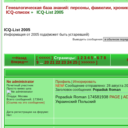
Генеалогическая база знаний: персоны, фамилии, хроник
ICQ-список
» ICQ-List 2005
ICQ-List 2005
Информация от 2005 года(может быть устаревшей)
Выводить сообщения
[ <<<<< ]
Страницы:
1
2
3
4
5
*
6
7
8
<<Назад
Вперед>>
9
...
20
21
22
23
24
25
[ >>>>>> ]
Ne administrator
Профиль
|
Игнорировать
Почетный участник
NEW!
Сообщение отправлено: 28 августа 20
Просто мимо шла
Заголовок сообщения:
Popadiuk Roman
Откуда: Москва
Popadiuk Roman 174581938
PAGE
|
A
Всего сообщений: 173941
Украинский Польский
[Ссылка на это сообщение]
Дата регистрации на форуме:
Нет