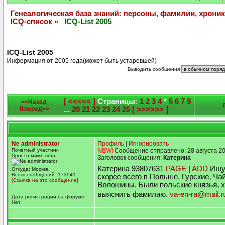
Генеалогическая база знаний: персоны, фамилии, хроник
ICQ-список
» ICQ-List 2005
ICQ-List 2005
Информация от 2005 года(может быть устаревшей)
Выводить сообщения
[ <<<<< ]
Страницы:
1
2
3
4
*
5
6
7
8
<<Назад
Вперед>>
...
20
21
22
23
24
25
[ >>>>>> ]
Ne administrator
Профиль
|
Игнорировать
Почетный участник
NEW!
Сообщение отправлено: 28 августа 20
Просто мимо шла
Заголовок сообщения:
Катерина
Катерина 93807631
PAGE
|
ADD
Ищу 
Откуда: Москва
Всего сообщений: 173941
скорее всего в Польше. Гурские, Ча
[Ссылка на это сообщение]
Волошины. Были польские князья, 
выяснить фамилию.
va-en-ra@mail.r
Дата регистрации на форуме:
Нет