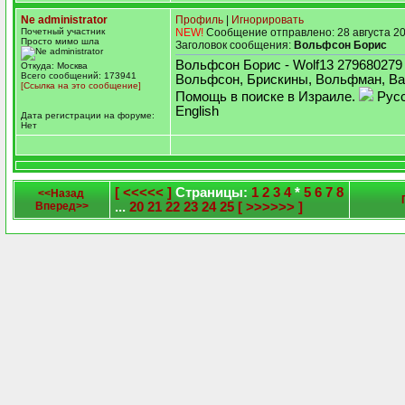
Ne administrator
Профиль
|
Игнорировать
Почетный участник
NEW!
Сообщение отправлено: 28 августа 20
Просто мимо шла
Заголовок сообщения:
Вольфсон Борис
Вольфсон Борис - Wolf13 27968027
Откуда: Москва
Всего сообщений: 173941
Вольфсон, Брискины, Вольфман, Ва
[Ссылка на это сообщение]
Помощь в поиске в Израиле.
Русс
English
Дата регистрации на форуме:
Нет
[ <<<<< ]
Страницы:
1
2
3
4
*
5
6
7
8
<<Назад
Вперед>>
...
20
21
22
23
24
25
[ >>>>>> ]