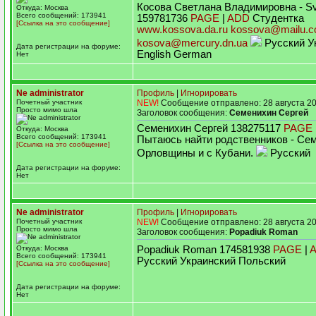
Косова Светлана Владимировна - Sv
Откуда: Москва
Всего сообщений: 173941
159781736
PAGE
|
ADD
Студентка
[Ссылка на это сообщение]
www.kossova.da.ru
kossova@mailu.
kosova@mercury.dn.ua
Русский У
Дата регистрации на форуме:
English German
Нет
Ne administrator
Профиль
|
Игнорировать
Почетный участник
NEW!
Сообщение отправлено: 28 августа 20
Просто мимо шла
Заголовок сообщения:
Семенихин Сергей
Семенихин Сергей 138275117
PAGE
Откуда: Москва
Всего сообщений: 173941
Пытаюсь найти родственников - Се
[Ссылка на это сообщение]
Орловщины и с Кубани.
Русский
Дата регистрации на форуме:
Нет
Ne administrator
Профиль
|
Игнорировать
Почетный участник
NEW!
Сообщение отправлено: 28 августа 20
Просто мимо шла
Заголовок сообщения:
Popadiuk Roman
Откуда: Москва
Popadiuk Roman 174581938
PAGE
|
Всего сообщений: 173941
Русский Украинский Польский
[Ссылка на это сообщение]
Дата регистрации на форуме:
Нет