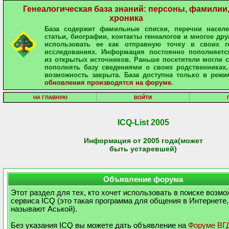
Генеалогическая база знаний: персоны, фамилии
хроника
База содержит фамильные списки, перечни населе
статьи, биографии, контакты генеалогов и многое дру
использовать ее как отправную точку в своих ге
исследованиях. Информация постоянно пополняетс
из открытых источников. Раньше посетители могли 
пополнять базу сведениями о своих родственниках,
возможность закрыта. База доступна только в режи
обновления производятся на форуме
.
НА ГЛАВНУЮ
ВОЙТИ
ICQ-List 2005
Информация от 2005 года(может
быть устаревшей)
Объявление форума
Этот раздел для тех, кто хочет использовать в поиске возм
сервиса ICQ (это такая программа для общения в Интернете,
называют Аськой).
Без указания ICQ вы можете дать объявление на
Форуме ВГ