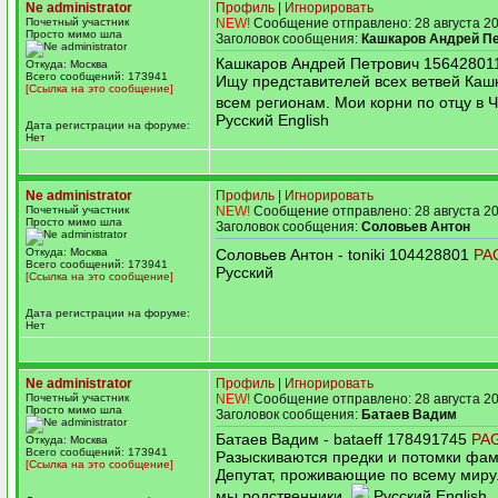
Ne administrator
Профиль
|
Игнорировать
Почетный участник
NEW!
Сообщение отправлено: 28 августа 20
Просто мимо шла
Заголовок сообщения:
Кашкаров Андрей П
Кашкаров Андрей Петрович 1564280
Откуда: Москва
Всего сообщений: 173941
Ищу представителей всех ветвей Каш
[Ссылка на это сообщение]
всем регионам. Мои корни по отцу в 
Русский English
Дата регистрации на форуме:
Нет
Ne administrator
Профиль
|
Игнорировать
Почетный участник
NEW!
Сообщение отправлено: 28 августа 20
Просто мимо шла
Заголовок сообщения:
Соловьев Антон
Откуда: Москва
Соловьев Антон - toniki 104428801
PA
Всего сообщений: 173941
Русский
[Ссылка на это сообщение]
Дата регистрации на форуме:
Нет
Ne administrator
Профиль
|
Игнорировать
Почетный участник
NEW!
Сообщение отправлено: 28 августа 20
Просто мимо шла
Заголовок сообщения:
Батаев Вадим
Батаев Вадим - bataeff 178491745
PA
Откуда: Москва
Всего сообщений: 173941
Разыскиваются предки и потомки фа
[Ссылка на это сообщение]
Депутат, проживающие по всему миру
мы родственники.
Русский English