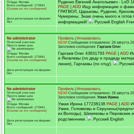
Руденко Евгений Анатольевич - LnD 
Откуда: Москва
Всего сообщений: 173941
PAGE
|
ADD
Ищу информацию о фами
[Ссылка на это сообщение]
ГРАТВОЛ, Царьковы, Руденко, Крехов
Чумерины. Знаю очень много и готов 
Дата регистрации на форуме:
информацией!
Русский English Fre
Нет
Ne administrator
Профиль
|
Игнорировать
Почетный участник
NEW!
Сообщение отправлено: 28 августа 20
Просто мимо шла
Заголовок сообщения:
Гаргаев Олег
Гаргаев Олег 43831793
PAGE
|
ADD
Ищ
Откуда: Москва
Всего сообщений: 173941
и Яковлевы (по деду и прадеду матер
[Ссылка на это сообщение]
линия), Гаргаевы (по отцу).
Русски
Дата регистрации на форуме:
Нет
Ne administrator
Профиль
|
Игнорировать
Почетный участник
NEW!
Сообщение отправлено: 28 августа 20
Просто мимо шла
Заголовок сообщения:
Узкая Ирина
Узкая Ирина 177238138
PAGE
|
ADD
И
Откуда: Москва
Всего сообщений: 173941
Узкие, Головковы и Серухины(предпо
[Ссылка на это сообщение]
из Вологды), Шемяковы и Перовские и
родственники.
Русский English
Дата регистрации на форуме:
Нет