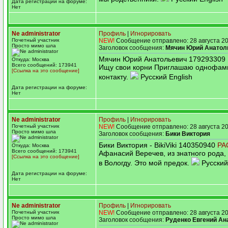
Дата регистрации на форуме:
Нет
Ne administrator
Профиль
|
Игнорировать
Почетный участник
NEW!
Сообщение отправлено: 28 августа 20
Просто мимо шла
Заголовок сообщения:
Мячин Юрий Анатол
Мячин Юрий Анатольевич 179293309
Откуда: Москва
Всего сообщений: 173941
Ищу свои корни Приглашаю однофам
[Ссылка на это сообщение]
контакту.
Русский English
Дата регистрации на форуме:
Нет
Ne administrator
Профиль
|
Игнорировать
Почетный участник
NEW!
Сообщение отправлено: 28 августа 20
Просто мимо шла
Заголовок сообщения:
Бики Виктория
Бики Виктория - BikiViki 140350940
PA
Откуда: Москва
Всего сообщений: 173941
Афанасий Веречев, из знатного рода,
[Ссылка на это сообщение]
в Вологду. Это мой предок.
Русский
Дата регистрации на форуме:
Нет
Ne administrator
Профиль
|
Игнорировать
Почетный участник
NEW!
Сообщение отправлено: 28 августа 20
Просто мимо шла
Заголовок сообщения:
Руденко Евгений Ан