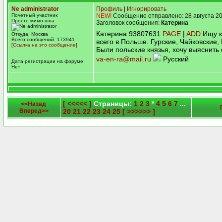
Ne administrator
Профиль
|
Игнорировать
Почетный участник
NEW!
Сообщение отправлено: 28 августа 20
Просто мимо шла
Заголовок сообщения:
Катерина
Катерина 93807631
PAGE
|
ADD
Ищу к
Откуда: Москва
Всего сообщений: 173941
всего в Польше. Гурские, Чайковские
[Ссылка на это сообщение]
Были польские князья, хочу выяснит
va-en-ra@mail.ru
Русский
Дата регистрации на форуме:
Нет
[ <<<<< ]
Страницы:
1
2
3
*
4
5
6
7
...
<<Назад
Вперед>>
20
21
22
23
24
25
[ >>>>>> ]