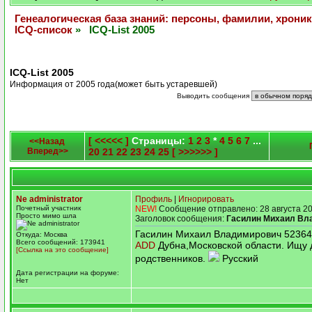
Генеалогическая база знаний: персоны, фамилии, хроник
ICQ-список
» ICQ-List 2005
ICQ-List 2005
Информация от 2005 года(может быть устаревшей)
Выводить сообщения
[ <<<<< ]
Страницы:
1
2
3
*
4
5
6
7
...
<<Назад
Вперед>>
20
21
22
23
24
25
[ >>>>>> ]
Ne administrator
Профиль
|
Игнорировать
Почетный участник
NEW!
Сообщение отправлено: 28 августа 20
Просто мимо шла
Заголовок сообщения:
Гасилин Михаил Вл
Гасилин Михаил Владимирович 5236
Откуда: Москва
Всего сообщений: 173941
ADD
Дубна,Московской области. Ищу 
[Ссылка на это сообщение]
родственников.
Русский
Дата регистрации на форуме:
Нет