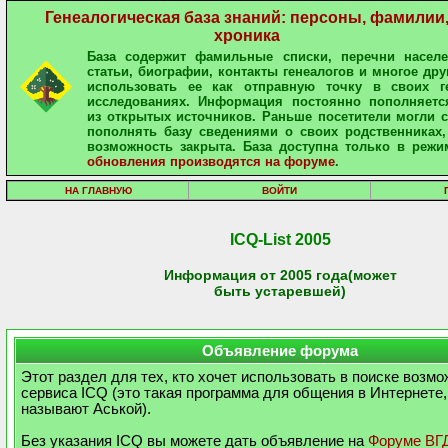
Генеалогическая база знаний: персоны, фамилии
хроника
База содержит фамильные списки, перечни населе
статьи, биографии, контакты генеалогов и многое дру
использовать ее как отправную точку в своих ге
исследованиях. Информация постоянно пополняетс
из открытых источников. Раньше посетители могли 
пополнять базу сведениями о своих родственниках,
возможность закрыта. База доступна только в режи
обновления производятся на форуме
.
НА ГЛАВНУЮ
ВОЙТИ
ICQ-List 2005
Информация от 2005 года(может
быть устаревшей)
Объявление форума
Этот раздел для тех, кто хочет использовать в поиске возм
сервиса ICQ (это такая программа для общения в Интернете,
называют Аськой).
Без указания ICQ вы можете дать объявление на
Форуме ВГ