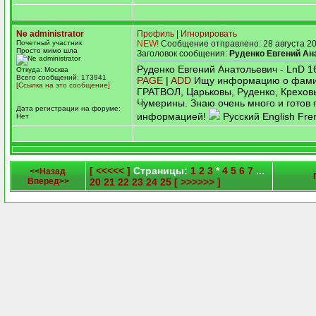
Ne administrator
Профиль
|
Игнорировать
Почетный участник
NEW!
Сообщение отправлено: 28 августа 20
Просто мимо шла
Заголовок сообщения:
Руденко Евгений Ан
Руденко Евгений Анатольевич - LnD 
Откуда: Москва
Всего сообщений: 173941
PAGE
|
ADD
Ищу информацию о фами
[Ссылка на это сообщение]
ГРАТВОЛ, Царьковы, Руденко, Крехов
Чумерины. Знаю очень много и готов 
Дата регистрации на форуме:
информацией!
Русский English Fre
Нет
[ <<<<< ]
Страницы:
1
2
3
*
4
5
6
7
...
<<Назад
Вперед>>
20
21
22
23
24
25
[ >>>>>> ]