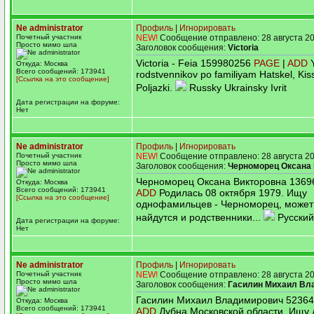
Ne administrator
Профиль
|
Игнорировать
Почетный участник
NEW!
Сообщение отправлено: 28 августа 20
Просто мимо шла
Заголовок сообщения:
Victoria
Victoria - Feia 159980256
PAGE
|
ADD
Y
Откуда: Москва
Всего сообщений: 173941
rodstvennikov po familiyam Hatskel, Ki
[Ссылка на это сообщение]
Poljazki.
Russky Ukrainsky Ivrit
Дата регистрации на форуме:
Нет
Ne administrator
Профиль
|
Игнорировать
Почетный участник
NEW!
Сообщение отправлено: 28 августа 20
Просто мимо шла
Заголовок сообщения:
Черноморец Оксана
Черноморец Оксана Викторовна 136
Откуда: Москва
Всего сообщений: 173941
ADD
Родилась 08 октября 1979. Ищу
[Ссылка на это сообщение]
однофамильцев - Черноморец, может
найдутся и родственники...
Русский
Дата регистрации на форуме:
Нет
Ne administrator
Профиль
|
Игнорировать
Почетный участник
NEW!
Сообщение отправлено: 28 августа 20
Просто мимо шла
Заголовок сообщения:
Гасилин Михаил Вл
Гасилин Михаил Владимирович 5236
Откуда: Москва
Всего сообщений: 173941
ADD
Дубна,Московской области. Ищу 