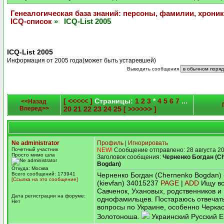
Генеалогическая база знаний: персоны, фамилии, хроник
ICQ-список
» ICQ-List 2005
ICQ-List 2005
Информация от 2005 года(может быть устаревшей)
Выводить сообщения
[ <<<<< ]
Страницы:
1
2
3
*
4
5
6
7
...
<<Назад
Вперед>>
20
21
22
23
24
25
[ >>>>>> ]
Ne administrator
Профиль
|
Игнорировать
Почетный участник
NEW!
Сообщение отправлено: 28 августа 20
Просто мимо шла
Заголовок сообщения:
Черненко Богдан (C
Bogdan)
Откуда: Москва
Всего сообщений: 173941
Черненко Богдан (Chernenko Bogdan) 
[Ссылка на это сообщение]
(kievfan) 34015237
PAGE
|
ADD
Ищу вс
Савченок, Ухановых, родственников и
Дата регистрации на форуме:
однофамильцев. Постараюсь отвечат
Нет
вопросы по Украине, особенно Черкас
Золотоноша.
Украинский Русский E