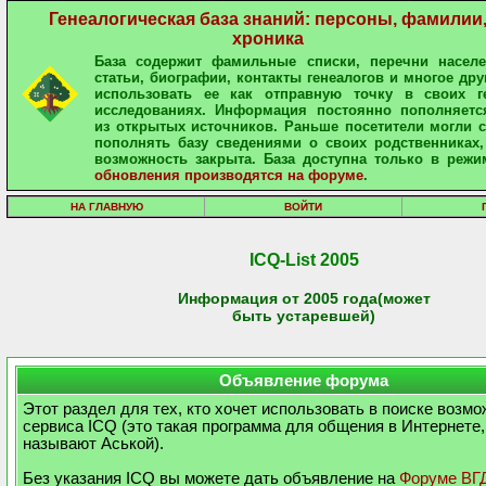
Генеалогическая база знаний: персоны, фамилии
хроника
База содержит фамильные списки, перечни населе
статьи, биографии, контакты генеалогов и многое дру
использовать ее как отправную точку в своих ге
исследованиях. Информация постоянно пополняетс
из открытых источников. Раньше посетители могли 
пополнять базу сведениями о своих родственниках,
возможность закрыта. База доступна только в режи
обновления производятся на форуме
.
НА ГЛАВНУЮ
ВОЙТИ
ICQ-List 2005
Информация от 2005 года(может
быть устаревшей)
Объявление форума
Этот раздел для тех, кто хочет использовать в поиске возм
сервиса ICQ (это такая программа для общения в Интернете,
называют Аськой).
Без указания ICQ вы можете дать объявление на
Форуме ВГ