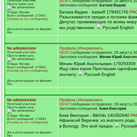
Почетный участник
NEW!
Сообщение отправлено: 28 августа 20
Просто мимо шла
Заголовок сообщения:
Батаев Вадим
Батаев Вадим - bataeff 178491745
PA
Откуда: Москва
Всего сообщений: 173941
Разыскиваются предки и потомки фа
[Ссылка на это сообщение]
Депутат, проживающие по всему миру
мы родственники.
Русский English
Дата регистрации на форуме:
Нет
Ne administrator
Профиль
|
Игнорировать
Почетный участник
NEW!
Сообщение отправлено: 28 августа 20
Просто мимо шла
Заголовок сообщения:
Мячин Юрий Анатол
Мячин Юрий Анатольевич 179293309
Откуда: Москва
Всего сообщений: 173941
Ищу свои корни Приглашаю однофам
[Ссылка на это сообщение]
контакту.
Русский English
Дата регистрации на форуме:
Нет
Ne administrator
Профиль
|
Игнорировать
Почетный участник
NEW!
Сообщение отправлено: 28 августа 20
Просто мимо шла
Заголовок сообщения:
Бики Виктория
Бики Виктория - BikiViki 140350940
PA
Откуда: Москва
Всего сообщений: 173941
Афанасий Веречев, из знатного рода,
[Ссылка на это сообщение]
в Вологду. Это мой предок.
Русский
Дата регистрации на форуме:
Нет