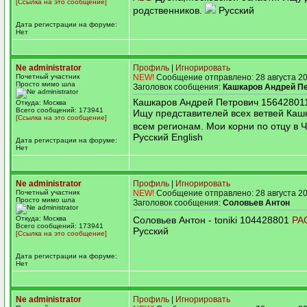
[Ссылка на это сообщение]
родственников.
Русский
Дата регистрации на форуме:
Нет
Ne administrator
Профиль
|
Игнорировать
Почетный участник
NEW!
Сообщение отправлено: 28 августа 20
Просто мимо шла
Заголовок сообщения:
Кашкаров Андрей П
Кашкаров Андрей Петрович 1564280
Откуда: Москва
Всего сообщений: 173941
Ищу представителей всех ветвей Каш
[Ссылка на это сообщение]
всем регионам. Мои корни по отцу в 
Русский English
Дата регистрации на форуме:
Нет
Ne administrator
Профиль
|
Игнорировать
Почетный участник
NEW!
Сообщение отправлено: 28 августа 20
Просто мимо шла
Заголовок сообщения:
Соловьев Антон
Откуда: Москва
Соловьев Антон - toniki 104428801
PA
Всего сообщений: 173941
Русский
[Ссылка на это сообщение]
Дата регистрации на форуме:
Нет
Ne administrator
Профиль
|
Игнорировать