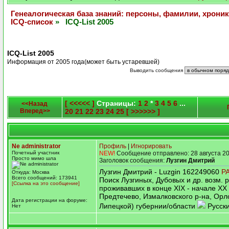
Генеалогическая база знаний: персоны, фамилии, хроник
ICQ-список
» ICQ-List 2005
ICQ-List 2005
Информация от 2005 года(может быть устаревшей)
Выводить сообщения
[ <<<<< ]
Страницы:
1
2
*
3
4
5
6
...
<<Назад
Вперед>>
20
21
22
23
24
25
[ >>>>>> ]
Ne administrator
Профиль
|
Игнорировать
Почетный участник
NEW!
Сообщение отправлено: 28 августа 20
Просто мимо шла
Заголовок сообщения:
Лузгин Дмитрий
Лузгин Дмитрий - Luzgin 162249060
P
Откуда: Москва
Всего сообщений: 173941
Поиск Лузгиных, Дубовых и др. возм. 
[Ссылка на это сообщение]
проживавших в конце XIX - начале XX 
Предтечево, Измалковского р-на, Орл
Дата регистрации на форуме:
Липецкой) губернии/области
Русск
Нет