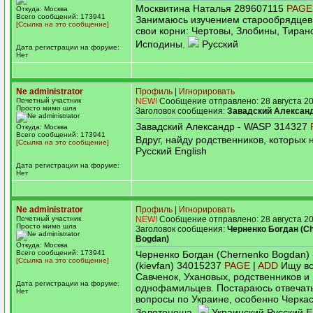
Москвитина Наталья 289607115
PAGE
Откуда: Москва
Всего сообщений: 173941
Занимаюсь изучением старообрядцев
[Ссылка на это сообщение]
свои корни: Чертовы, Злобины, Тиран
Исподины.
Русский
Дата регистрации на форуме:
Нет
Ne administrator
Профиль
|
Игнорировать
Почетный участник
NEW!
Сообщение отправлено: 28 августа 20
Просто мимо шла
Заголовок сообщения:
Завадский Алексан
Завадский Александр - WASP 314327
Откуда: Москва
Всего сообщений: 173941
Вдруг, найду родственников, которых н
[Ссылка на это сообщение]
Русский English
Дата регистрации на форуме:
Нет
Ne administrator
Профиль
|
Игнорировать
Почетный участник
NEW!
Сообщение отправлено: 28 августа 20
Просто мимо шла
Заголовок сообщения:
Черненко Богдан (C
Bogdan)
Откуда: Москва
Всего сообщений: 173941
Черненко Богдан (Chernenko Bogdan) 
[Ссылка на это сообщение]
(kievfan) 34015237
PAGE
|
ADD
Ищу вс
Савченок, Ухановых, родственников и
Дата регистрации на форуме:
однофамильцев. Постараюсь отвечат
Нет
вопросы по Украине, особенно Черкас
Золотоноша.
Украинский Русский E