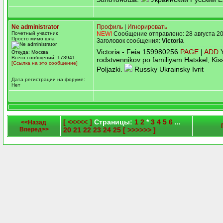
Ne administrator
Профиль
|
Игнорировать
Почетный участник
NEW!
Сообщение отправлено: 28 августа 20
Просто мимо шла
Заголовок сообщения:
Victoria
Victoria - Feia 159980256
PAGE
|
ADD
Y
Откуда: Москва
Всего сообщений: 173941
rodstvennikov po familiyam Hatskel, Ki
[Ссылка на это сообщение]
Poljazki.
Russky Ukrainsky Ivrit
Дата регистрации на форуме:
Нет
[ <<<<< ]
Страницы:
1
2
*
3
4
5
6
...
<<Назад
Вперед>>
20
21
22
23
24
25
[ >>>>>> ]