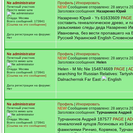
Ne administrator
Профиль
|
Игнорировать
Почетный участник
NEW!
Сообщение отправлено: 28 августа 20
Просто мимо шла
Заголовок сообщения:
Назаренко Юрий
Назаренко Юрий - Ys 61633609
PAGE
Откуда: Москва
Всего сообщений: 173941
составить генеалогическое древо, и 
[Ссылка на это сообщение]
разыскиваю следы деда Назаренко И
Ивановича, без вести пропавшего на
Дата регистрации на форуме:
Русский Украинский English Словенск
Нет
Ne administrator
Профиль
|
Игнорировать
Почетный участник
NEW!
Сообщение отправлено: 28 августа 20
Просто мимо шла
Заголовок сообщения:
Helen
Helen - M Mc Nie 154874669
PAGE
|
A
Откуда: Москва
Всего сообщений: 173941
searching for Russian Relatives: Tartys
[Ссылка на это сообщение]
Dalnachernsk Far East
English
Дата регистрации на форуме:
Нет
Ne administrator
Профиль
|
Игнорировать
Почетный участник
NEW!
Сообщение отправлено: 28 августа 20
Просто мимо шла
Заголовок сообщения:
Турчанинов Андрей
Турчанинов Андрей 187577
PAGE
|
AD
Откуда: Москва
Всего сообщений: 173941
генеалогией купцов Логиновых из Ека
[Ссылка на это сообщение]
фамилиями Риччио, Корвяков, Турча