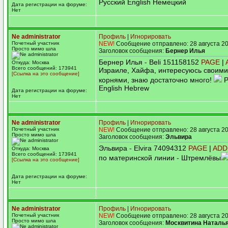
Русский English Немецкий
Дата регистрации на форуме:
Нет
Ne administrator
Профиль
|
Игнорировать
Почетный участник
NEW!
Сообщение отправлено: 28 августа 20
Просто мимо шла
Заголовок сообщения:
Бернер Илья
Бернер Илья - Beli 151158152
PAGE
|
Откуда: Москва
Всего сообщений: 173941
Израиле, Хайфа, интересуюсь своими
[Ссылка на это сообщение]
корнями, знаю достаточно много!
Р
English Hebrew
Дата регистрации на форуме:
Нет
Ne administrator
Профиль
|
Игнорировать
Почетный участник
NEW!
Сообщение отправлено: 28 августа 20
Просто мимо шла
Заголовок сообщения:
Эльвира
Эльвира - Elvira 74094312
PAGE
|
ADD
Откуда: Москва
Всего сообщений: 173941
по материнской линии - Штремлёвы
[Ссылка на это сообщение]
Дата регистрации на форуме:
Нет
Ne administrator
Профиль
|
Игнорировать
Почетный участник
NEW!
Сообщение отправлено: 28 августа 20
Просто мимо шла
Заголовок сообщения:
Москвитина Наталь