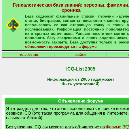
Генеалогическая база знаний: персоны, фамилии
хроника
База содержит фамильные списки, перечни населе
статьи, биографии, контакты генеалогов и многое дру
использовать ее как отправную точку в своих ге
исследованиях. Информация постоянно пополняетс
из открытых источников. Раньше посетители могли 
пополнять базу сведениями о своих родственниках,
возможность закрыта. База доступна только в режи
обновления производятся на форуме
.
НА ГЛАВНУЮ
ВОЙТИ
ICQ-List 2005
Информация от 2005 года(может
быть устаревшей)
Объявление форума
Этот раздел для тех, кто хочет использовать в поиске возм
сервиса ICQ (это такая программа для общения в Интернете,
называют Аськой).
Без указания ICQ вы можете дать объявление на
Форуме ВГ