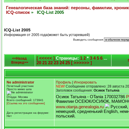
Генеалогическая база знаний: персоны, фамилии, хроник
ICQ-список
» ICQ-List 2005
ICQ-List 2005
Информация от 2005 года(может быть устаревшей)
Выводить сообщения
[ <<<<< ]
Страницы:
1
2
*
3
4
5
6
...
<<Назад
Вперед>>
20
21
22
23
24
25
[ >>>>>> ]
Ne administrator
Профиль
|
Игнорировать
Почетный участник
NEW!
Сообщение отправлено: 28 августа 20
Просто мимо шла
Заголовок сообщения:
Осиюк Татьяна
Осиюк Татьяна - OTania 170032786
Откуда: Москва
Всего сообщений: 173941
Фамилии ОСЕЮК/ОСИЮК, МАМОНО
[Ссылка на это сообщение]
www.otanja.genealogia.ru
Русский, 
немецкий, средненький English, нем
Дата регистрации на форуме:
польский.
Нет