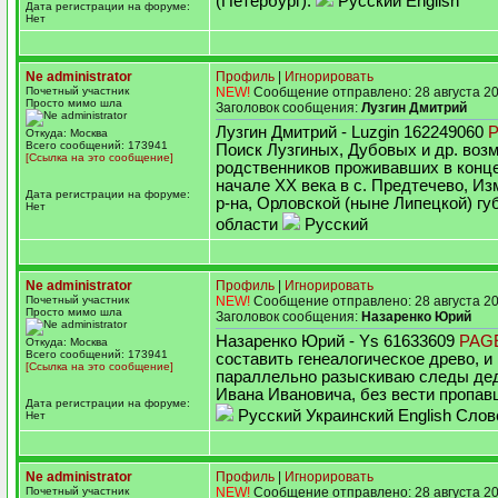
(Петербург).
Русский English
Дата регистрации на форуме:
Нет
Ne administrator
Профиль
|
Игнорировать
Почетный участник
NEW!
Сообщение отправлено: 28 августа 20
Просто мимо шла
Заголовок сообщения:
Лузгин Дмитрий
Лузгин Дмитрий - Luzgin 162249060
Откуда: Москва
Всего сообщений: 173941
Поиск Лузгиных, Дубовых и др. возм
[Ссылка на это сообщение]
родственников проживавших в конце
начале XX века в с. Предтечево, Из
Дата регистрации на форуме:
р-на, Орловской (ныне Липецкой) гу
Нет
области
Русский
Ne administrator
Профиль
|
Игнорировать
Почетный участник
NEW!
Сообщение отправлено: 28 августа 20
Просто мимо шла
Заголовок сообщения:
Назаренко Юрий
Назаренко Юрий - Ys 61633609
PAG
Откуда: Москва
Всего сообщений: 173941
составить генеалогическое древо, и
[Ссылка на это сообщение]
параллельно разыскиваю следы де
Ивана Ивановича, без вести пропав
Дата регистрации на форуме:
Русский Украинский English Слов
Нет
Ne administrator
Профиль
|
Игнорировать
Почетный участник
NEW!
Сообщение отправлено: 28 августа 20