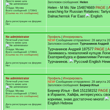
Просто мимо шла
Заголовок сообщения:
Helen
Helen - M Mc Nie 154874669
PAGE
|
Откуда: Москва
Всего сообщений: 173941
searching for Russian Relatives: Tart
[Ссылка на это сообщение]
Dalnachernsk Far East
English
Дата регистрации на форуме:
Нет
Ne administrator
Профиль
|
Игнорировать
Почетный участник
NEW!
Сообщение отправлено: 28 августа 20
Просто мимо шла
Заголовок сообщения:
Турчанинов Андрей
Турчанинов Андрей 187577
PAGE
|
A
Откуда: Москва
Всего сообщений: 173941
Занимаюсь генеалогией купцов Логи
[Ссылка на это сообщение]
Екатеринбурга и фамилиями Риччио,
Турчанинов.
Русский English Нем
Дата регистрации на форуме:
Нет
Ne administrator
Профиль
|
Игнорировать
Почетный участник
NEW!
Сообщение отправлено: 28 августа 20
Просто мимо шла
Заголовок сообщения:
Бернер Илья
Бернер Илья - Beli 151158152
PAGE
Откуда: Москва
Всего сообщений: 173941
в Израиле, Хайфа, интересуюсь сво
[Ссылка на это сообщение]
корнями, знаю достаточно много!
English Hebrew
Дата регистрации на форуме:
Нет