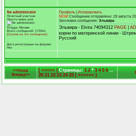
Ne administrator
Профиль
|
Игнорировать
Почетный участник
NEW!
Сообщение отправлено: 28 августа 20
Просто мимо шла
Заголовок сообщения:
Эльвира
Эльвира - Elvira 74094312
PAGE
|
A
Откуда: Москва
Всего сообщений: 173941
корни по материнской линии - Штре
[Ссылка на это сообщение]
Русский
Дата регистрации на форуме:
Нет
[ <<<<< ]
Страницы:
1
2
*
3
4
5
6
...
<<Назад
Вперед>>
20
21
22
23
24
25
[ >>>>>> ]