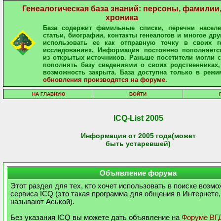
Генеалогическая база знаний: персоны, фамилии
хроника
База содержит фамильные списки, перечни населе
статьи, биографии, контакты генеалогов и многое дру
использовать ее как отправную точку в своих ге
исследованиях. Информация постоянно пополняетс
из открытых источников. Раньше посетители могли 
пополнять базу сведениями о своих родственниках,
возможность закрыта. База доступна только в режи
обновления производятся на форуме
.
НА ГЛАВНУЮ
ВОЙТИ
ICQ-List 2005
Информация от 2005 года(может
быть устаревшей)
Объявление форума
Этот раздел для тех, кто хочет использовать в поиске возм
сервиса ICQ (это такая программа для общения в Интернете,
называют Аськой).
Без указания ICQ вы можете дать объявление на
Форуме ВГ