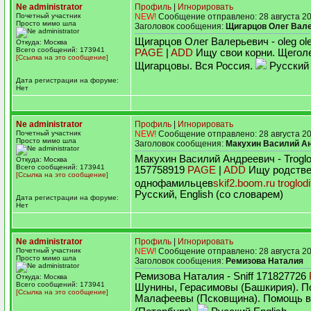
Ne administrator
Профиль
|
Игнорировать
Почетный участник
NEW!
Сообщение отправлено: 28 августа 20
Просто мимо шла
Заголовок сообщения:
Щигарцов Олег Вал
Щигарцов Олег Валерьевич - oleg ol
Откуда: Москва
Всего сообщений: 173941
PAGE
|
ADD
Ищу свои корни. Щегол
[Ссылка на это сообщение]
Щигарцовы. Вся Россия.
Русский
Дата регистрации на форуме:
Нет
Ne administrator
Профиль
|
Игнорировать
Почетный участник
NEW!
Сообщение отправлено: 28 августа 20
Просто мимо шла
Заголовок сообщения:
Макухин Василий А
Макухин Василий Андреевич - Troglo
Откуда: Москва
Всего сообщений: 173941
157758919
PAGE
|
ADD
Ищу родстве
[Ссылка на это сообщение]
однофамильцев
skif2.boom.ru
troglod
Русский, English (со словарем)
Дата регистрации на форуме:
Нет
Ne administrator
Профиль
|
Игнорировать
Почетный участник
NEW!
Сообщение отправлено: 28 августа 20
Просто мимо шла
Заголовок сообщения:
Ремизова Наталия
Ремизова Наталия - Sniff 171827726
Откуда: Москва
Всего сообщений: 173941
Шунины, Герасимовы (Башкирия). П
[Ссылка на это сообщение]
Малафеевы (Псковщина). Помощь в