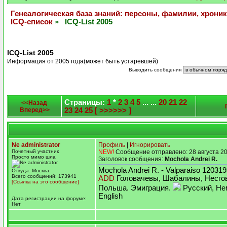
Генеалогическая база знаний: персоны, фамилии, хроник
ICQ-список
» ICQ-List 2005
ICQ-List 2005
Информация от 2005 года(может быть устаревшей)
Выводить сообщения
Страницы:
1
*
2
3
4
5
... ...
20
21
22
<<Назад
Вперед>>
23
24
25
[ >>>>>> ]
Ne administrator
Профиль
|
Игнорировать
Почетный участник
NEW!
Сообщение отправлено: 28 августа 20
Просто мимо шла
Заголовок сообщения:
Mochola Andrei R.
Mochola Andrei R. - Valparaiso 12031
Откуда: Москва
Всего сообщений: 173941
ADD
Головачевы, Шабалины, Несго
[Ссылка на это сообщение]
Польша. Эмиграция.
Русский, Не
English
Дата регистрации на форуме:
Нет