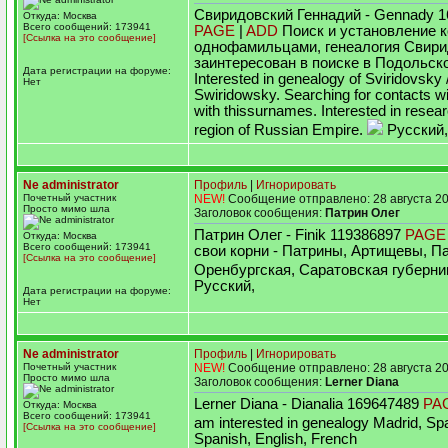
Свиридовский Геннадий - Gennady 
Откуда: Москва
Всего сообщений: 173941
PAGE
|
ADD
Поиск и установление к
[Ссылка на это сообщение]
однофамильцами, генеалогия Свири
заинтересован в поиске в Подольско
Дата регистрации на форуме:
Interested in genealogy of Sviridovsky 
Нет
Swiridowsky. Searching for contacts wi
with thissurnames. Interested in resear
region of Russian Empire.
Русский, 
Ne administrator
Профиль
|
Игнорировать
Почетный участник
NEW!
Сообщение отправлено: 28 августа 20
Просто мимо шла
Заголовок сообщения:
Патрин Олег
Патрин Олег - Finik 119386897
PAGE
Откуда: Москва
Всего сообщений: 173941
свои корни - Патрины, Артищевы, П
[Ссылка на это сообщение]
Оренбургская, Саратовская губерн
Русский,
Дата регистрации на форуме:
Нет
Ne administrator
Профиль
|
Игнорировать
Почетный участник
NEW!
Сообщение отправлено: 28 августа 20
Просто мимо шла
Заголовок сообщения:
Lerner Diana
Lerner Diana - Dianalia 169647489
PA
Откуда: Москва
Всего сообщений: 173941
am interested in genealogy Madrid, Sp
[Ссылка на это сообщение]
Spanish, English, French