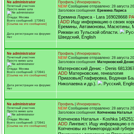
Ne administrator
Профиль
|
Игнорировать
Почетный участник
NEW!
Сообщение отправлено: 28 августа 20
Просто мимо шла
Заголовок сообщения:
Еремина Лариса
Еремина Лариса - Lara 169028668
P
Откуда: Москва
Всего сообщений: 173941
|
ADD
Ищу информацию о своих кор
[Ссылка на это сообщение]
Еремины, Автамоновы, Масютины, 
Рикман из Тульской области.
Рус
Дата регистрации на форуме:
Шведский, English
Нет
Ne administrator
Профиль
|
Игнорировать
Почетный участник
NEW!
Сообщение отправлено: 28 августа 20
Просто мимо шла
Заголовок сообщения:
Матерновский Дени
Матерновский Денис - Denis 681336
Откуда: Москва
Всего сообщений: 173941
ADD
Матерновские, генеалогия
[Ссылка на это сообщение]
Приазовья(Глафировка, Водяная Ба
Николаевка и др.).
Русский, Engli
Дата регистрации на форуме:
Нет
Ne administrator
Профиль
|
Игнорировать
Почетный участник
NEW!
Сообщение отправлено: 28 августа 20
Просто мимо шла
Заголовок сообщения:
Копченова Наталья
Копченова Наталья - Koshka 14525
Откуда: Москва
Всего сообщений: 173941
ADD
Лингвист. Ищу информацию о п
[Ссылка на это сообщение]
Копченовы из Нижегородской губерн