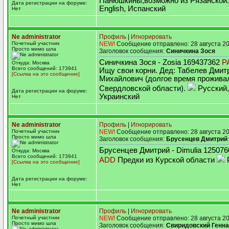
Панюшкины,возможно из Рязанской
Дата регистрации на форуме:
English, Испанский
Нет
Ne administrator
Профиль
|
Игнорировать
Почетный участник
NEW!
Сообщение отправлено: 28 августа 20
Просто мимо шла
Заголовок сообщения:
Синичкина Зося
Синичкина Зося - Zosia 169437362
P
Откуда: Москва
Всего сообщений: 173941
Ищу свои корни. Дед: Табелев Дмит
[Ссылка на это сообщение]
Михайлович (долгое время проживал 
Свердловской области).
Русский,
Дата регистрации на форуме:
Украинский
Нет
Ne administrator
Профиль
|
Игнорировать
Почетный участник
NEW!
Сообщение отправлено: 28 августа 20
Просто мимо шла
Заголовок сообщения:
Брусенцев Дмитрий
Брусенцев Дмитрий - Dimulia 12507
Откуда: Москва
Всего сообщений: 173941
ADD
Предки из Курской области
[Ссылка на это сообщение]
Дата регистрации на форуме:
Нет
Ne administrator
Профиль
|
Игнорировать
Почетный участник
NEW!
Сообщение отправлено: 28 августа 20
Просто мимо шла
Заголовок сообщения:
Свиридовский Генн