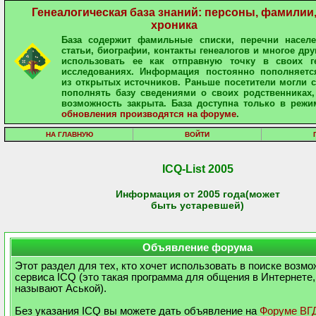
Генеалогическая база знаний: персоны, фамилии
хроника
База содержит фамильные списки, перечни населе
статьи, биографии, контакты генеалогов и многое дру
использовать ее как отправную точку в своих ге
исследованиях. Информация постоянно пополняетс
из открытых источников. Раньше посетители могли 
пополнять базу сведениями о своих родственниках,
возможность закрыта. База доступна только в режи
обновления производятся на форуме
.
НА ГЛАВНУЮ
ВОЙТИ
ICQ-List 2005
Информация от 2005 года(может
быть устаревшей)
Объявление форума
Этот раздел для тех, кто хочет использовать в поиске возм
сервиса ICQ (это такая программа для общения в Интернете,
называют Аськой).
Без указания ICQ вы можете дать объявление на
Форуме ВГ