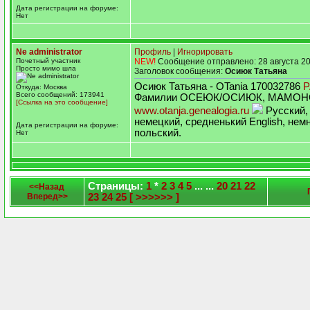
Дата регистрации на форуме:
Нет
Ne administrator
Профиль
|
Игнорировать
Почетный участник
NEW!
Сообщение отправлено: 28 августа 20
Просто мимо шла
Заголовок сообщения:
Осиюк Татьяна
Осиюк Татьяна - OTania 170032786
Откуда: Москва
Всего сообщений: 173941
Фамилии ОСЕЮК/ОСИЮК, МАМОНО
[Ссылка на это сообщение]
www.otanja.genealogia.ru
Русский, 
немецкий, средненький English, нем
Дата регистрации на форуме:
польский.
Нет
Страницы:
1
*
2
3
4
5
... ...
20
21
22
<<Назад
Вперед>>
23
24
25
[ >>>>>> ]