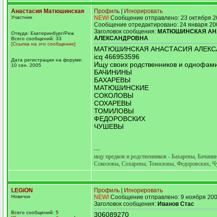
Анастасия Матюшинская
Профиль
|
Игнорировать
Участник
NEW!
Сообщение отправлено: 23 октября 2
Сообщение отредактировано: 24 января 20
Заголовок сообщения:
МАТЮШИНСКАЯ АН
Откуда: Екатеринбург/Реж
АЛЕКСАНДРОВНА
Всего сообщений: 33
[Ссылка на это сообщение]
МАТЮШИНСКАЯ АНАСТАСИЯ АЛЕКС
icq 466953596
Дата регистрации на форуме:
Ищу своих родственников и однофам
10 сен. 2005
БАЧИНИНЫ
БАХАРЕВЫ
МАТЮШИНСКИЕ
СОКОЛОВЫ
СОХАРЕВЫ
ТОМИЛОВЫ
ФЕДОРОВСКИХ
ЧУШЕВЫ
---
ищу предков и родственников - Бахаревы, Бачин
Соколовы, Сохаревы, Томиловы, Федоровских, 
LEGiON
Профиль
|
Игнорировать
Новичок
NEW!
Сообщение отправлено: 9 ноября 200
Заголовок сообщения:
Иванов Стас
Всего сообщений: 5
306089270