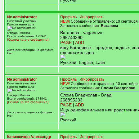
Русский
Ne administrator
Профиль
|
Игнорировать
Почетный участник
NEW!
Сообщение отправлено: 10 сентября 
Просто мимо шла
Заголовок сообщения:
Ваганова
Ваганова - vaganova
Откуда: Москва
Всего сообщений: 173941
295740390
[Ссылка на это сообщение]
PAGE
|
ADD
ищу Вагановых - предков, родных, зн
Дата регистрации на форуме:
однофамильцев..
Нет
Русский, English, Latin
Ne administrator
Профиль
|
Игнорировать
Почетный участник
NEW!
Сообщение отправлено: 10 сентября 
Просто мимо шла
Заголовок сообщения:
Слома Владислав
Слома Владислав - Влад
Откуда: Москва
Всего сообщений: 173941
268895233
[Ссылка на это сообщение]
PAGE
|
ADD
Ищу однофамильцев или родственни
Дата регистрации на форуме:
Нет
Русский
Капишников Александр
Профиль
|
Игнорировать