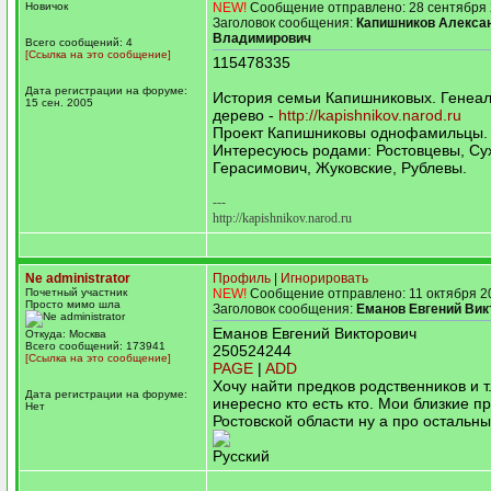
Новичок
NEW!
Сообщение отправлено: 28 сентября 
Заголовок сообщения:
Капишников Алекса
Владимирович
Всего сообщений: 4
[Ссылка на это сообщение]
115478335
Дата регистрации на форуме:
История семьи Капишниковых. Генеал
15 сен. 2005
дерево -
http://kapishnikov.narod.ru
Проект Капишниковы однофамильцы.
Интересуюсь родами: Ростовцевы, Су
Герасимович, Жуковские, Рублевы.
---
http://kapishnikov.narod.ru
Ne administrator
Профиль
|
Игнорировать
Почетный участник
NEW!
Сообщение отправлено: 11 октября 2
Просто мимо шла
Заголовок сообщения:
Еманов Евгений Вик
Еманов Евгений Викторович
Откуда: Москва
Всего сообщений: 173941
250524244
[Ссылка на это сообщение]
PAGE
|
ADD
Хочу найти предков родственников и т
Дата регистрации на форуме:
инересно кто есть кто. Мои близкие пр
Нет
Ростовской области ну а про остальны
Русский