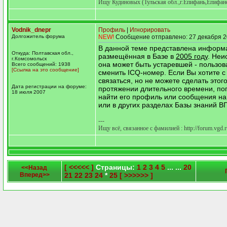
Ищу Кудиновых (Тульская обл.,г.Епифань,Епифанс
Vodnik_dnepr
Профиль
|
Игнорировать
Долгожитель форума
NEW!
Сообщение отправлено: 27 декабря 2
В данной теме представлена информ
Откуда: Полтавская обл.,
размещённая в Базе в
2005 году
. Неи
г.Комсомольск
она может быть устаревшей - пользов
Всего сообщений: 1938
[Ссылка на это сообщение]
сменить ICQ-номер. Если Вы хотите с
связаться, но не можете сделать этог
Дата регистрации на форуме:
протяжении длительного времени, по
18 июля 2007
найти его профиль или сообщения н
или в других разделах Базы знаний ВГ
---
Ищу всё, связанное с фамилией : http://forum.vgd.
[ <<<<< ]
Страницы:
1
2
3
4
5
... ...
20
<<Назад
Вперед>>
21
22
23
24
*
25
[ >>>>>> ]