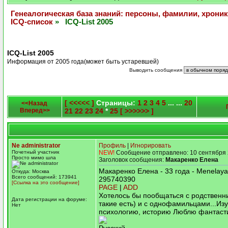
Генеалогическая база знаний: персоны, фамилии, хроник
ICQ-список
» ICQ-List 2005
ICQ-List 2005
Информация от 2005 года(может быть устаревшей)
Выводить сообщения
[ <<<<< ]
Страницы:
1
2
3
4
5
... ...
20
<<Назад
Вперед>>
21
22
23
24
*
25
[ >>>>>> ]
Ne administrator
Профиль
|
Игнорировать
Почетный участник
NEW!
Сообщение отправлено: 10 сентября 
Просто мимо шла
Заголовок сообщения:
Макаренко Елена
Макаренко Елена - 33 года - Menelaya
Откуда: Москва
Всего сообщений: 173941
295740390
[Ссылка на это сообщение]
PAGE
|
ADD
Хотелось бы пообщаться с родственн
Дата регистрации на форуме:
такие есть) и с однофамильцами...Из
Нет
психологию, историю Люблю фантаст