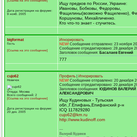
[Ссылка на это сообщение]
Ищу предков по России, Украине:
Ивановы, Бобковы, Федоровы,
Дата регистрации на форуме:
Фащилины(возможно Фащиленко), Фе
9 нояб. 2005
Коршуновы, Михайличенко.
Кто что-то знает - стучитесь.
bigformat
Игнорировать
Гость
NEW!
Сообщение отправлено: 23 ноября 20
Сообщение отредактировано: 28 декабря 2
[Ссылка на это сообщение]
Заголовок сообщения:
Басалаев Евгений
777
cujo62
Профиль
|
Игнорировать
Новичок
NEW!
Сообщение отправлено: 20 декабря 2
Сообщение отредактировано: 20 декабря 2
Заголовок сообщения:
КУДИНОВ ВАЛЕРИЙ
Откуда: Москва
АЛЕКСАНДРОВИЧ
Всего сообщений: 2
[Ссылка на это сообщение]
Ищу Кудиновых - Тульская
обл.,Г.Епифань,Епифанский р-н
Дата регистрации на форуме:
ICQ 117829280
20 дек. 2005
cujo62@km.ru
http://www.kudinoff.com
---
Валерий Кудинов