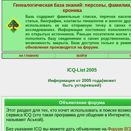
Генеалогическая база знаний: персоны, фамилии
хроника
База содержит фамильные списки, перечни населе
статьи, биографии, контакты генеалогов и многое дру
использовать ее как отправную точку в своих ге
исследованиях. Информация постоянно пополняетс
из открытых источников. Раньше посетители могли 
пополнять базу сведениями о своих родственниках,
возможность закрыта. База доступна только в режи
обновления производятся на форуме
.
НА ГЛАВНУЮ
ВОЙТИ
ICQ-List 2005
Информация от 2005 года(может
быть устаревшей)
Объявление форума
Этот раздел для тех, кто хочет использовать в поиске возм
сервиса ICQ (это такая программа для общения в Интернете,
называют Аськой).
Без указания ICQ вы можете дать объявление на
Форуме ВГ