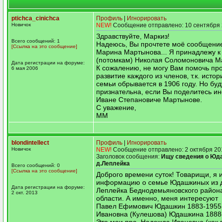
ptichca_cinichca
Профиль
|
Игнорировать
Новичок
NEW!
Сообщение отправлено: 10 сентября 
Здравствуйте, Маркиз!
Всего сообщений: 1
Надеюсь, Вы прочтете моё сообщение
[Ссылка на это сообщение]
Марина Мартынова... Я принадлежу к
(потомкам) Николая Соломоновича М
Дата регистрации на форуме:
К сожалению, не могу Вам помочь пр
6 мая 2006
развитие каждого из членов, т.к. истор
семьи обрывается в 1906 году. Но бу
признательна, если Вы поделитесь и
Иване Степановиче Мартынове.
С уважение,
ММ
blondintellect
Профиль
|
Игнорировать
Новичок
NEW!
Сообщение отправлено: 2 октября 20
Заголовок сообщения:
Ищу сведения о Юд
д.Леплейка
Всего сообщений: 0
[Ссылка на это сообщение]
Доброго времени суток! Товарищи, я 
информацию о семье Юдашкиных из 
Дата регистрации на форуме:
Леплейка Беднодемьяновского район
2 окт. 2013
области. А именно, меня интересуют
Павел Ефимович Юдашкин 1883-1955
Ивановна (Кулешова) Юдашкина 1888