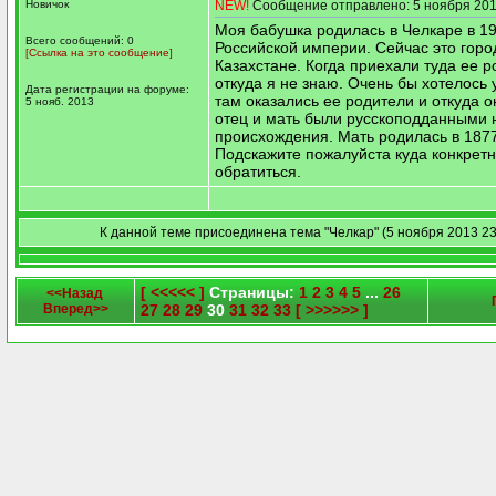
Новичок
NEW!
Сообщение отправлено: 5 ноября 201
Моя бабушка родилась в Челкаре в 19
Всего сообщений: 0
Российской империи. Сейчас это горо
[Ссылка на это сообщение]
Казахстане. Когда приехали туда ее р
откуда я не знаю. Очень бы хотелось 
Дата регистрации на форуме:
там оказались ее родители и откуда о
5 нояб. 2013
отец и мать были русскоподданными 
происхождения. Мать родилась в 1877
Подскажите пожалуйста куда конкрет
обратиться.
К данной теме присоединена тема "Челкар" (5 ноября 2013 23
[ <<<<< ]
Страницы:
1
2
3
4
5
...
26
<<Назад
Вперед>>
27
28
29
30
31
32
33
[ >>>>>> ]