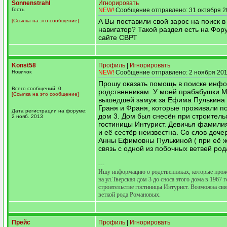
Sonnenstrahl
Игнорировать
Гость
NEW!
Сообщение отправлено: 31 октября 2
А Вы поставили свой зарос на поиск 
[Ссылка на это сообщение]
навигатор? Такой раздел есть на Фору
сайте СВРТ
Konst58
Профиль
|
Игнорировать
Новичок
NEW!
Сообщение отправлено: 2 ноября 201
Прошу оказать помощь в поиске инф
Всего сообщений: 0
родственникам. У моей прабабушки М
[Ссылка на это сообщение]
вышедшей замуж за Ефима Пулькина 
Граня и Франя, которые проживали по
Дата регистрации на форуме:
дом 3. Дом был снесён при строитель
2 нояб. 2013
гостиницы Интурист. Девичья фамили
и её сестёр неизвестна. Со слов доч
Анны Ефимовны Пулькиной ( при её ж
связь с одной из побочных ветвей ро
---
Ищу информацию о родственниках, которые про
на ул.Тверская дом 3 до сноса этого дома в 1967 
строительстве гостиницы Интурист. Возможна свя
веткой рода Романовых.
Прейс
Профиль
|
Игнорировать