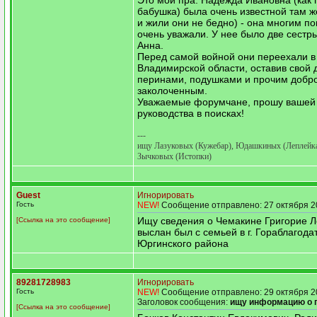
Это мои пра. Надежда Ивановна (как 
бабушка) была очень известной там 
и жили они не бедно) - она многим по
очень уважали. У нее было две сестр
Анна.
Перед самой войной они переехали в 
Владимирской области, оставив свой 
перинами, подушками и прочим добр
заколоченным.
Уважаемые форумчане, прошу вашей
руководства в поисках!
---
ищу Лазуковых (Кужебар), Юдашкиных (Леплейка
Зычковых (Истопки)
Guest
Игнорировать
Гость
NEW!
Сообщение отправлено: 27 октября 2
Ищу сведения о Чемакине Григорие Л
[Ссылка на это сообщение]
выслан был с семьей в г. Гораблагода
Юргинского района
89281728983
Игнорировать
Гость
NEW!
Сообщение отправлено: 29 октября 2
Заголовок сообщения:
ищу информацию о 
[Ссылка на это сообщение]