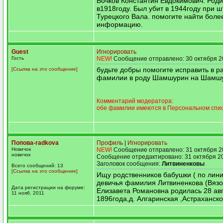
Бочков Константин Евдокимович. Род
в1918году. Был убит в 1944году при 
Турецкого Вала. помогите найти боле
информацию.
Guest
Игнорировать
Гость
NEW!
Сообщение отправлено: 30 октября 2
будьте добры помогите исправить в р
[Ссылка на это сообщение]
фамилии в роду Шамшурин на Шамш
Комментарий модератора:
обе фамилии имеются в Персональном спи
Попова-radkova
Профиль
|
Игнорировать
Новичок
NEW!
Сообщение отправлено: 31 октября 2
новичок
Сообщение отредактировано: 31 октября 20
Заголовок сообщения:
Литвиненковы
Всего сообщений: 13
[Ссылка на это сообщение]
Ищу родственников бабушки ( по лин
девичья фамилия Литвиненкова (Вязо
Дата регистрации на форуме:
Елизавета Романовна родилась 28 авг
11 нояб. 2011
1896года,д. Алгаринская ,Астраханско