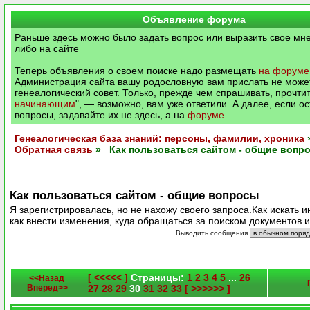
Объявление форума
Раньше здесь можно было задать вопрос или выразить свое мне
либо на сайте
Теперь объявления о своем поиске надо размещать
на форуме
Администрация сайта вашу родословную вам прислать не может
генеалогический совет. Только, прежде чем спрашивать, прочтит
начинающим
", — возможно, вам уже ответили. А далее, если о
вопросы, задавайте их не здесь, а на
форуме
.
Генеалогическая база знаний: персоны, фамилии, хроника
Обратная связь
» Как пользоваться сайтом - общие вопр
Как пользоваться сайтом - общие вопросы
Я зарегистрировалась, но не нахожу своего запроса.Как искать
как внести изменения, куда обращаться за поиском документов и
Выводить сообщения
[ <<<<< ]
Страницы:
1
2
3
4
5
...
26
<<Назад
Вперед>>
27
28
29
30
31
32
33
[ >>>>>> ]