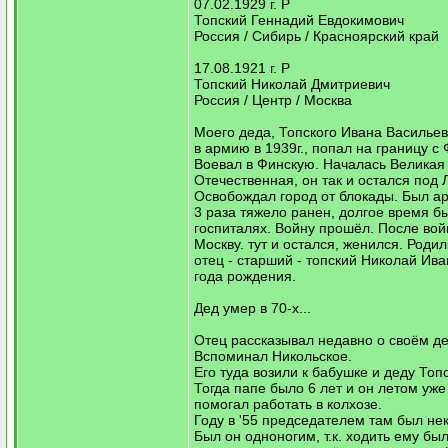
07.02.1929 г. Р
Топский Геннадий Евдокимович
Россия / Сибирь / Красноярский край
17.08.1921 г. Р
Топский Николай Дмитриевич
Россия / Центр / Москва
Моего деда, Топского Ивана Васильев
в армию в 1939г., попал на границу с
Воевал в Финскую. Началась Великая
Отечественная, он так и остался под
Освобождал город от блокады. Был а
3 раза тяжело ранен, долгое время б
госпиталях. Войну прошёл. После вой
Москву. тут и остался, женился. Родил
отец - старший - топский Николай Ива
года рождения.
Дед умер в 70-х...
Отец рассказывал недавно о своём де
Вспоминал Никольское.
Его туда возили к бабушке и деду Топ
Тогда папе было 6 лет и он летом уже
помогал работать в колхозе.
Году в '55 председателем там был не
Был он одноногим, т.к. ходить ему был