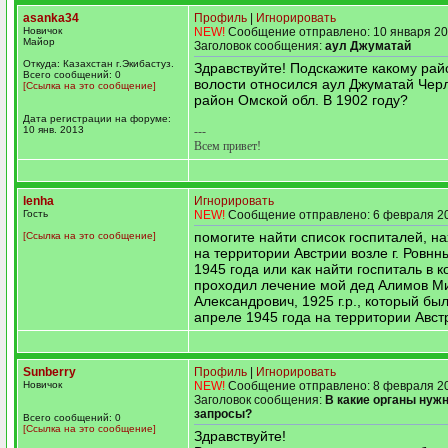
asanka34
Профиль
|
Игнорировать
Новичок
NEW!
Сообщение отправлено: 10 января 20
Майор
Заголовок сообщения:
аул Джуматай
Откуда: Казахстан г.Экибастуз.
Здравствуйте! Подскажите какому рай
Всего сообщений: 0
волости относился аул Джуматай Чер
[Ссылка на это сообщение]
район Омской обл. В 1902 году?
Дата регистрации на форуме:
10 янв. 2013
---
Всем привет!
lenha
Игнорировать
Гость
NEW!
Сообщение отправлено: 6 февраля 20
помогите найти список госпиталей, н
[Ссылка на это сообщение]
на территории Австрии возле г. Ровнн
1945 года или как найти госпиталь в 
проходил лечение мой дед Алимов М
Александрович, 1925 г.р., который бы
апреле 1945 года на территории Авст
Sunberry
Профиль
|
Игнорировать
Новичок
NEW!
Сообщение отправлено: 8 февраля 20
Заголовок сообщения:
В какие органы нуж
запросы?
Всего сообщений: 0
[Ссылка на это сообщение]
Здравствуйте!