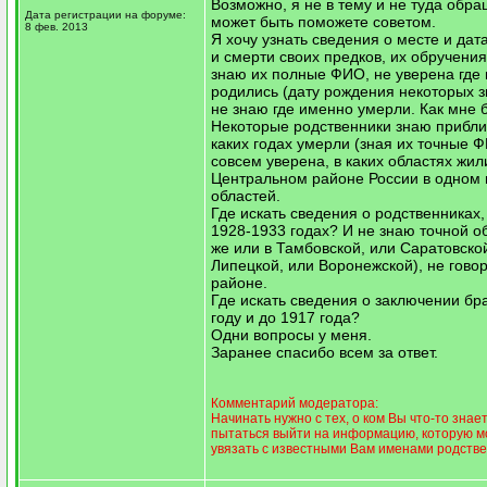
Возможно, я не в тему и не туда обра
Дата регистрации на форуме:
может быть поможете советом.
8 фев. 2013
Я хочу узнать сведения о месте и да
и смерти своих предков, их обручени
знаю их полные ФИО, не уверена где
родились (дату рождения некоторых з
не знаю где именно умерли. Как мне 
Некоторые родственники знаю прибли
каких годах умерли (зная их точные Ф
совсем уверена, в каких областях жили
Центральном районе России в одном и
областей.
Где искать сведения о родственниках
1928-1933 годах? И не знаю точной о
же или в Тамбовской, или Саратовско
Липецкой, или Воронежской), не говор
районе.
Где искать сведения о заключении бр
году и до 1917 года?
Одни вопросы у меня.
Заранее спасибо всем за ответ.
Комментарий модератора:
Начинать нужно с тех, о ком Вы что-то знае
пытаться выйти на информацию, которую м
увязать с известными Вам именами родстве