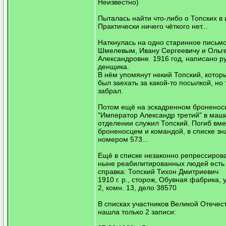
Неизвестно)
Пыталась найти что-либо о Топских в 
Практически ничего чёткого нет...
Наткнулась на одно старинное письмо
Шмелевым, Ивану Сергеевичу и Ольг
Александровне. 1916 год, написано р
денщика.
В нём упомянут некий Топский, котор
был заехать за какой-то посылкой, но 
забрал.
Потом ещё на эскадренном броненос
"Император Александр третий" в ма
отделении служил Топский. Погиб вме
броненосцем и командой, в списке зн
номером 573...
Ещё в списке незаконно репрессиров
ныне реабилитированных людей есть 
справка: Топский Тихон Дмитриевич
1910 г. р., сторож, Обувная фабрика, 
2, комн. 13, дело 38570
В списках участников Великой Отечес
нашла только 2 записи: