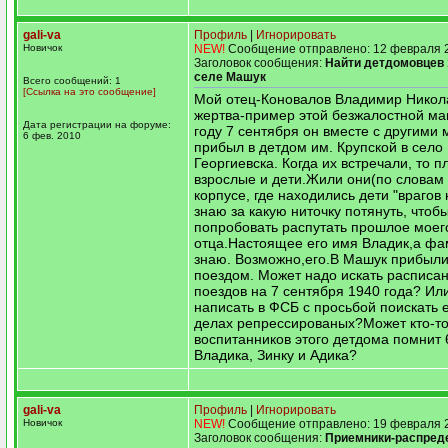
gali-va
Профиль
|
Игнорировать
Новичок
NEW!
Сообщение отправлено: 12 февраля 2
Заголовок сообщения:
Найти детдомовцев 
селе Машук
Всего сообщений: 1
[Ссылка на это сообщение]
Мой отец-Коновалов Владимир Никол
жертва-пример этой безжалостной м
Дата регистрации на форуме:
году 7 сентября он вместе с другим
6 фев. 2010
прибыл в детдом им. Крупской в село
Георгиевска. Когда их встречали, то п
взрослые и дети.Жили они(по словам 
корпусе, где находились дети "врагов 
знаю за какую ниточку потянуть, чтоб
попробовать распутать прошлое моег
отца.Настоящее его имя Владик,а фа
знаю. Возможно,его.В Машук прибыли
поездом. Может надо искать расписа
поездов на 7 сентября 1940 года? Ил
написать в ФСБ с просьбой поискать 
делах репрессированых?Может кто-то
воспитанников этого детдома помнит 
Владика, Зинку и Адика?
gali-va
Профиль
|
Игнорировать
Новичок
NEW!
Сообщение отправлено: 19 февраля 2
Заголовок сообщения:
Приемники-распред