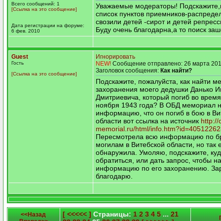
Всего сообщений: 1
Уважаемые модераторы! Подскажите,
[Ссылка на это сообщение]
список пунктов приемников-распредел
свозили детей -сирот и детей репрес
Дата регистрации на форуме:
Буду очень благодарна,а то поиск заш
6 фев. 2010
Guest
Игнорировать
Гость
NEW!
Сообщение отправлено: 26 марта 201
Заголовок сообщения:
Как найти?
[Ссылка на это сообщение]
Подскажите, пожалуйста, как найти м
захоранения моего дедушки Данько И
Дмитриевича, который погиб во врем
ноября 1943 года? В ОБД мемориал 
информацию, что он погиб в бою в Ви
области вот ссылка на источник
http:/
memorial.ru/html/info.htm?id=4051226
Пересмотрела всю информацию по б
могилам в Витебской области, но так 
обнаружила. Умоляю, подскажите, ку
обратиться, или дать запрос, чтобы н
информацию по его захоранению. За
благодарю.
[ <<<<< ]
Страницы:
1
2
3
4
5
...
21
<<Назад