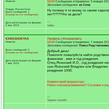
Новичок
NEW!
Сообщение отправлено: 5 января 201
Заголовок сообщения:
из Сочи
Откуда: Россия Сочи
Ну почему я то вхожу со своим пароле
Всего сообщений: 1
нет?!?!?!Что за дела?
[Ссылка на это сообщение]
---
Дата регистрации на форуме:
чайка
4 янв. 2013
KARASHUKYAA
Профиль
|
Игнорировать
Новичок
NEW!
Сообщение отправлено: 7 января 201
Заголовок сообщения:
Поиск Родственник
Всего сообщений: 0
Добрый день!
[Ссылка на это сообщение]
Помогите пожалуйста найти родствен
фамилию , имя и год рождения.
Дата регистрации на форуме:
Отец-Ясинский И.О., год рождения не
7 янв. 2013
сын-Ясинский Владлен или Владилен 
рождения 1930.
Комментарий модератора:
Район поиска(проживания)? Сословие и ро
---
Заранее спасибо.