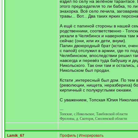
ездил по селу на зелёном тарантасе. 
этого председателя то ли бабка, то ли
знахорка. Всё село лечила, заговарив
травы... Вот... Два таких ярких персон
А ещё с папиной стороны в нашей се
родственники, соответственно - Топск
уехали в Челябинск и наверняка там 
сейчас (они, или их дети, внуки).
Папин двоюродный брат (кстати, очен
с папой) отслужил в армии, где-то под
Челябинском, впоследствии решил та
навсегда и перевёз туда бабушку и де
Никольского. Так они там и остались, 
Никольском был продан.
Кстати ,интересный был дом. По тем
(революции, нищета, неразбериха) бо
кирпичный с полукруглыми окнами.
С уважением, Топская Юлия Николаев
---
Топские, с.Никольское, Тамбовской области
Фроловы, д. Скоторж, Смоленской области
Lamik_67
Профиль
|
Игнорировать