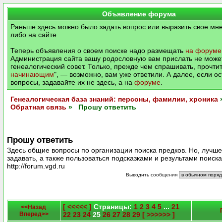
Объявление форума
Раньше здесь можно было задать вопрос или выразить свое мне
либо на сайте
Теперь объявления о своем поиске надо размещать
на форуме
Администрация сайта вашу родословную вам прислать не может
генеалогический совет. Только, прежде чем спрашивать, прочтит
начинающим
", — возможно, вам уже ответили. А далее, если о
вопросы, задавайте их не здесь, а на
форуме
.
Генеалогическая база знаний: персоны, фамилии, хроника
Обратная связь
» Прошу ответить
Прошу ответить
Здесь общие вопросы по организации поиска предков. Но, лучш
задавать, а также пользоваться подсказками и результами поиск
http://forum.vgd.ru
Выводить сообщения
[ <<<<< ]
Страницы:
1
2
3
4
5
...
21
<<Назад
Вперед>>
22
23
24
25
26
27
28
29
[ >>>>>> ]