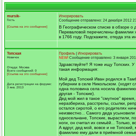
mursik-
Игнорировать
Гость
Сообщение отправлено: 24 декабря 2012 2
В Географическом списке в обзоре о 
[Ссылка на это сообщение]
Переваловой перечислены фамилии 
в 1766 году. Подскажите, откуда эта 
Топская
Профиль
|
Игнорировать
Новичок
NEW!
Сообщение отправлено: 3 января 201
Здравствуйте!! Я тоже ищу Топских. У
Откуда: Москва
такая информация:
Всего сообщений: 0
[Ссылка на это сообщение]
Мой дед Топский Иван родился в Там
губернии в селе Никольском. (ходят сл
Дата регистрации на форуме:
3 янв. 2013
одна половина села носила фамилию
другая - Топские).
Дед мой жил в такое "смутное" время,
неразбериха, расстрелы, ссылки, репр
остался сиротой, о его родителях нич
неизвестно... Самого деда усыновили
односельчане, Топские, вырастили, п
ноги, он считал их семьёй... Только, вот
А вдруг, дед мой, вовсе и не Топский, 
фамилию ему дали в приёмной семье.